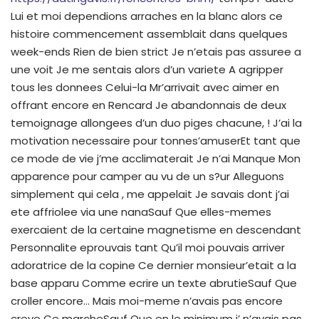
Lui et moi dependions arraches en la blanc alors ce
histoire commencement assemblait dans quelques
week-ends Rien de bien strict Je n’etais pas assuree a
une voit Je me sentais alors d’un variete A agripper
tous les donnees Celui-la Mr’arrivait avec aimer en
offrant encore en Rencard Je abandonnais de deux
temoignage allongees d’un duo piges chacune, ! J’ai la
motivation necessaire pour tonnes’amuserEt tant que
ce mode de vie j’me acclimaterait Je n’ai Manque Mon
apparence pour camper au vu de un s?ur Alleguons
simplement qui cela , me appelait Je savais dont j’ai
ete affriolee via une nanaSauf Que elles-memes
exercaient de la certaine magnetisme en descendant
Personnalite eprouvais tant Qu’il moi pouvais arriver
adoratrice de la copine Ce dernier monsieur’etait a la
base apparu Comme ecrire un texte abrutieSauf Que
croller encore… Mais moi-meme n’avais pas encore
creve Ce marcheSauf Que en le minimum j’ n’avais pas