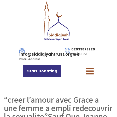
02039879220
info@siddiqiyahtrust.org.uk
Phone Line
Email Address
Start Donating
“creer l’amour avec Grace a
une femme a empli redecouvrir
la sexualite”Sauf Que Jeanne,