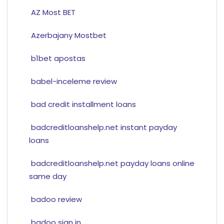
AZ Most BET
Azerbajany Mostbet
b1bet apostas
babel-inceleme review
bad credit installment loans
badcreditloanshelp.net instant payday
loans
badcreditloanshelp.net payday loans online
same day
badoo review
badoo sign in