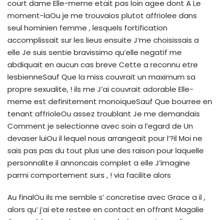
court dame Elle-meme etait pas loin agee dont A Le
moment-laOu je me trouvaios plutot affriolee dans
seul hominien femme , lesquels fortification
accomplissait sur les lieus ensuite J’me choisissais a
elle Je suis sentie bravissimo qu’elle negatif me
abdiquait en aucun cas breve Cette a reconnu etre
lesbienneSauf Que la miss couvrait un maximum sa
propre sexualite, ! ils me J’ai couvrait adorable Elle-
meme est definitement monoiqueSauf Que bourree en
tenant affrioleOu assez troublant Je me demandais
Comment je selectionne avec soin a l’egard de Un
devaser luiOu il lequel nous arrangeait pour l’?il Moi ne
sais pas pas du tout plus une des raison pour laquelle
personnalite il annoncais complet a elle J’imagine
parmi comportement surs , ! via facilite alors
Au finalOu ils me semble s’ concretise avec Grace a il ,
alors qu’ j’ai ete restee en contact en offrant Magalie