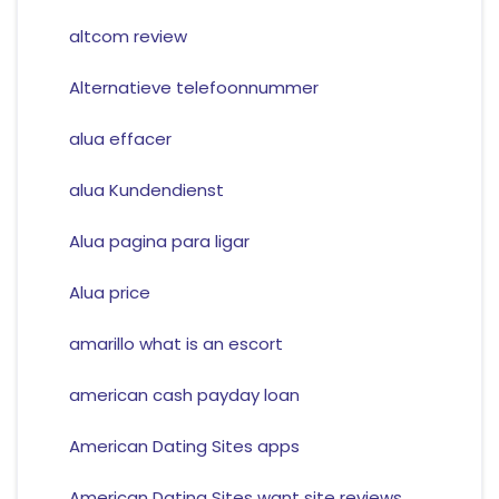
altcom review
Alternatieve telefoonnummer
alua effacer
alua Kundendienst
Alua pagina para ligar
Alua price
amarillo what is an escort
american cash payday loan
American Dating Sites apps
American Dating Sites want site reviews