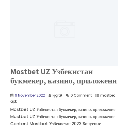
Mostbet UZ Узбекистан
букмекер, казино, приложени
6 November 2022
kjgit9
0 Comment
mostbet
apk
Mostbet UZ Узбекистан букмекер, казино, приложение
Mostbet UZ Узбекистан букмекер, казино, приложение
Content Mostbet Узбекистан 2023 Бонусные