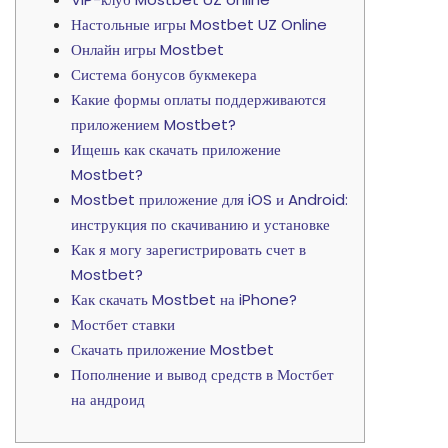
Настольные игры Mostbet UZ Online
Онлайн игры Mostbet
Система бонусов букмекера
Какие формы оплаты поддерживаются
приложением Mostbet?
Ищешь как скачать приложение
Mostbet?
Mostbet приложение для iOS и Android:
инструкция по скачиванию и установке
Как я могу зарегистрировать счет в
Mostbet?
Как скачать Mostbet на iPhone?
Мостбет ставки
Скачать приложение Mostbet
Пополнение и вывод средств в Мостбет
на андроид