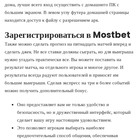
дома, лучше всего вход осуществить с домашнего ПК с
большим экраном. В левом углу футера домашней страницы
находится доступ к файлу с разрешением арк.
Зарегистрироваться в Mostbet
Также можно сделать прогноз на пятнадцать матчей вперед и
сделать джек. Не все ставки должны сыграть, но для выигрыша
нужно угадать практически все. Вы можете поставить на
результат матча, на отдельного игрока и многое другое. И
результаты всегда радуют пользователей и приносят им
большие выигрыши. Сделав экспресс на три и более событий
можно получить дополнительный бонус.
Оно предоставляет вам не только удобство и
безопасность, но и дружественный интерфейс, который
сделает вашу игру настоящим удовольствием.
Это позволяет игрокам выбирать наиболее
предпочтительный способ общения, обеспечивая