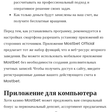
рассчитывать на профессиональный подход и
оперативное решение своих задач.
Как только деньги будут зачислены на ваш счет, вы
получите бесплатные вращения.
Перед тем, как устанавливать программу, рекомендуется в
настройках смартфона разрешить установку приложений из
сторонних источников. Приложение Mostbet Official
предлагает тот же набор функций, что и веб-ресурс игорного
заведения. Вы можете использовать мобильное приложение
Mostbet без необходимости создания дополнительных
учетных записей. Чтобы получить доступ к сайту, введите
регистрационные данные вашего действующего счета в
Mostbet.
Приложение для компьютера
Хотя казино Mostbet может предложить вам специальный
бонус за первоначальный депозит, ассортимент предлагаемых