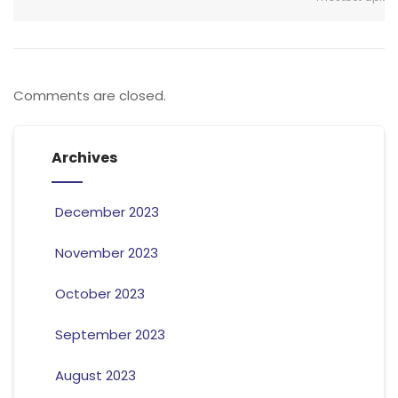
Comments are closed.
Archives
December 2023
November 2023
October 2023
September 2023
August 2023