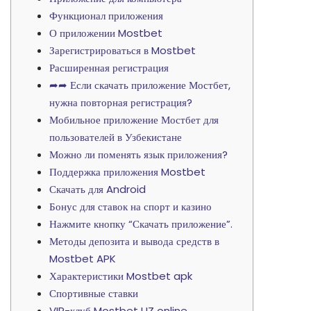
Функционал приложения
О приложении Mostbet
Зарегистрироваться в Mostbet
Расширенная регистрация
➦➦ Если скачать приложение Мостбет,
нужна повторная регистрация?
Мобильное приложение Мостбет для
пользователей в Узбекистане
Можно ли поменять язык приложения?
Поддержка приложения Mostbet
Скачать для Android
Бонус для ставок на спорт и казино
Нажмите кнопку “Скачать приложение”.
Методы депозита и вывода средств в
Mostbet APK
Характеристики Mostbet apk
Спортивные ставки
VIP-клуб Mostbet UZ online