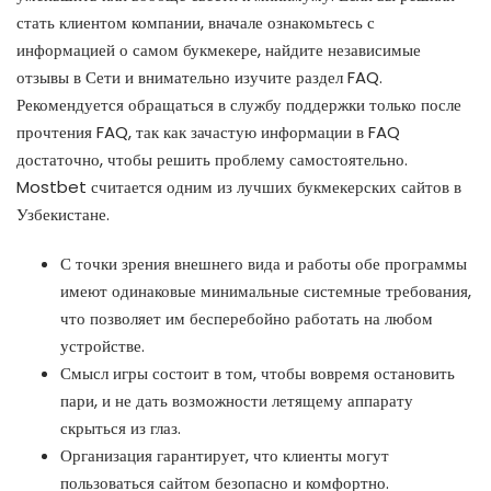
стать клиентом компании, вначале ознакомьтесь с
информацией о самом букмекере, найдите независимые
отзывы в Сети и внимательно изучите раздел FAQ.
Рекомендуется обращаться в службу поддержки только после
прочтения FAQ, так как зачастую информации в FAQ
достаточно, чтобы решить проблему самостоятельно.
Mostbet считается одним из лучших букмекерских сайтов в
Узбекистане.
С точки зрения внешнего вида и работы обе программы
имеют одинаковые минимальные системные требования,
что позволяет им бесперебойно работать на любом
устройстве.
Смысл игры состоит в том, чтобы вовремя остановить
пари, и не дать возможности летящему аппарату
скрыться из глаз.
Организация гарантирует, что клиенты могут
пользоваться сайтом безопасно и комфортно.