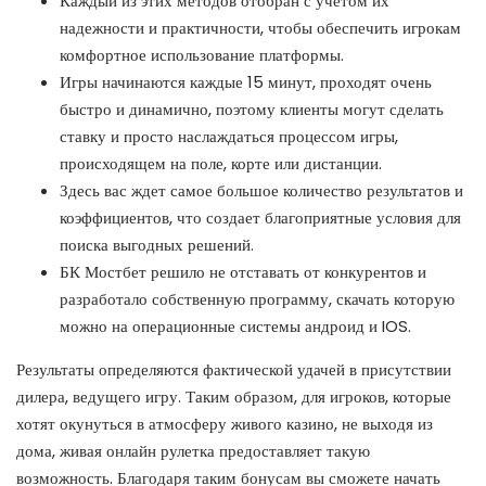
Каждый из этих методов отобран с учетом их
надежности и практичности, чтобы обеспечить игрокам
комфортное использование платформы.
Игры начинаются каждые 15 минут, проходят очень
быстро и динамично, поэтому клиенты могут сделать
ставку и просто наслаждаться процессом игры,
происходящем на поле, корте или дистанции.
Здесь вас ждет самое большое количество результатов и
коэффициентов, что создает благоприятные условия для
поиска выгодных решений.
БК Мостбет решило не отставать от конкурентов и
разработало собственную программу, скачать которую
можно на операционные системы андроид и IOS.
Результаты определяются фактической удачей в присутствии
дилера, ведущего игру. Таким образом, для игроков, которые
хотят окунуться в атмосферу живого казино, не выходя из
дома, живая онлайн рулетка предоставляет такую
возможность. Благодаря таким бонусам вы сможете начать