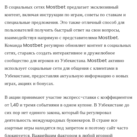
В социальных сетях Mostbet предлагает эксклюзивный
контент, включая инструкции по играм, советы по ставкам и
специальные предложения. Это также отличный способ для
пользователей получить быстрый ответ на свои вопросы,
взаимодействуя напрямую с представителями Mostbet.
Команда Mostbet регулярно обновляет контент в социальных
сетях, стараясь создать интерактивное и дружелюбное
сообщество для игроков из Узбекистана. Mostbet активно
использует социальные сети для общения с клиентами в
Узбекистане, предоставляя актуальную информацию о новых
играх, акциях и бонусах.
В акции принимают участие экспресс-ставки с коэффициентом
от 1,40 и тремя событиями в одном купоне. В Узбекистане до
сих пор нет единого закона, который бы регулировал
деятельность международных букмекеров. В стране все
азартные игры находятся под запретом и поэтому сайт часто
блокируется. Важнейшим фактором в любой игорной