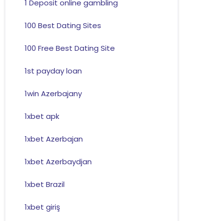
1 Deposit online gambling
100 Best Dating Sites
100 Free Best Dating Site
1st payday loan
1win Azerbajany
1xbet apk
1xbet Azerbajan
1xbet Azerbaydjan
1xbet Brazil
1xbet giriş