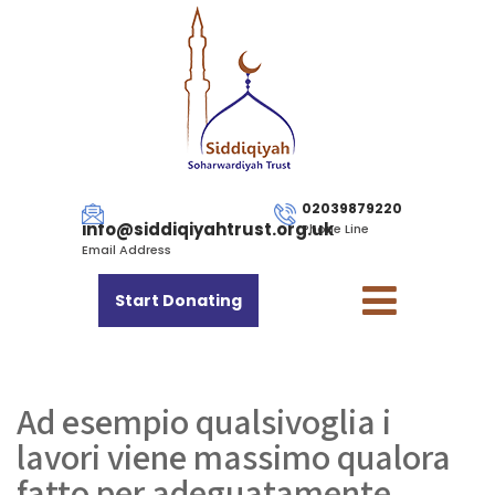
02039879220
info@siddiqiyahtrust.org.uk
Phone Line
Email Address
Start Donating
Ad esempio qualsivoglia i
lavori viene massimo qualora
fatto per adeguatamente