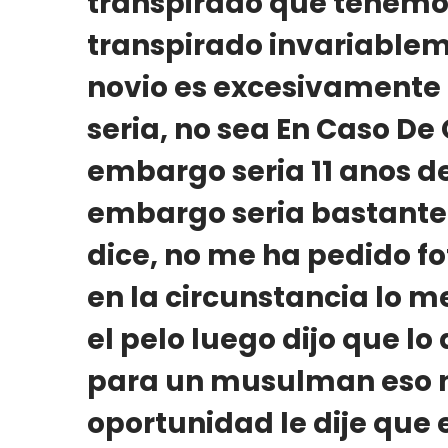
transpirado que tenemos
transpirado invariablem
novio es excesivamente
seri­a, no sea En Caso De
embargo seri­a 11 anos d
embargo seri­a bastante
dice, no me ha pedido f
en la circunstancia lo 
el pelo luego dijo que l
para un musulman eso no
oportunidad le dije que