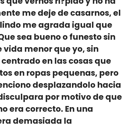
 que vernos ri?pido y no ha
ente me deje de casarnos, el
 lindo me agrada igual que
 Que sea bueno o funesto sin
e vida menor que yo, sin
 centrado en las cosas que
otos en ropas pequenas, pero
menciono desplazandolo hacia
o disculpara por motivo de que
 era correcto. En una
 era demasiada la