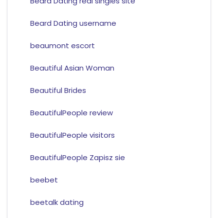
Beard Dating real singles site
Beard Dating username
beaumont escort
Beautiful Asian Woman
Beautiful Brides
BeautifulPeople review
BeautifulPeople visitors
BeautifulPeople Zapisz sie
beebet
beetalk dating