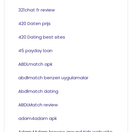
321chat fr review
420 Daten prijs
420 Dating best sites
45 payday loan
ABDLmatch apk
abdlmatch benzeri uygulamalar
Abdlmatch dating
ABDLMatch review
adam4adam apk
Adam4Adam browse around tids web-site