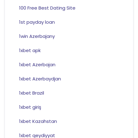
100 Free Best Dating Site
1st payday loan
1win Azerbajany
1xbet apk
1xbet Azerbajan
1xbet Azerbaydjan
1xbet Brazil
1xbet giriş
1xbet Kazahstan
1xbet qeydiyyat