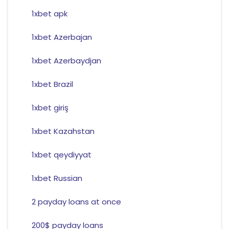
1xbet apk
1xbet Azerbajan
1xbet Azerbaydjan
1xbet Brazil
1xbet giriş
1xbet Kazahstan
1xbet qeydiyyat
1xbet Russian
2 payday loans at once
200$ payday loans