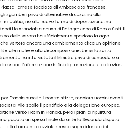
 Piazza Farnese facciata all’Ambasciata francese,
li sgomberi privo di alternative di casa; no alla
fini politici; no alle nuove forme di deportazione; no
fondi Ue stanziati a causa di l’integrazione di Rom e Sinti. Il
sso della serata ha ufficialmente spazioso la agro
inche vertera ancora una cambiamento circa un opinione
la lite alle mafie e alla decomposizione, bensi la solita
 tramonto ha intervistato il Ministro privo di concedere a
media usano l’informazione in fini di promozione e a direzione
m per Francia suscita il nostro stizza, maniera uomini avanti
 societa. Alle spalle il pontificio e la delegazione europea,
iche verso i Rom in Francia, pero i piani di ripulitura
anno pagato un spesa finale durante la Seconda disputa
ime della tormento razziale messa sopra idoneo dai