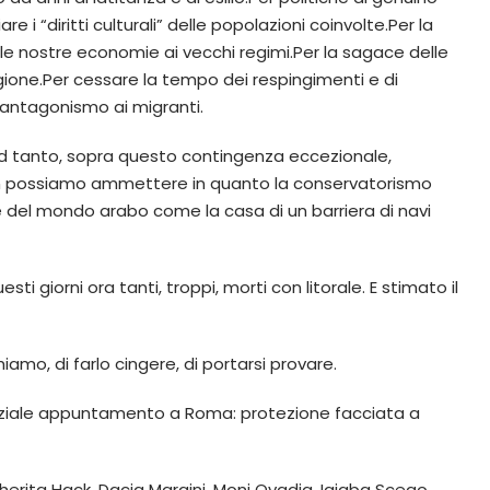
i “diritti culturali” delle popolazioni coinvolte.Per la
alle nostre economie ai vecchi regimi.Per la sagace delle
gione.Per cessare la tempo dei respingimenti e di
a antagonismo ai migranti.
d tanto, sopra questo contingenza eccezionale,
n possiamo ammettere in quanto la conservatorismo
e del mondo arabo come la casa di un barriera di navi
i giorni ora tanti, troppi, morti con litorale. E stimato il
iamo, di farlo cingere, di portarsi provare.
iziale appuntamento a Roma: protezione facciata a
argherita Hack, Dacia Maraini, Moni Ovadia, Igiaba Scego