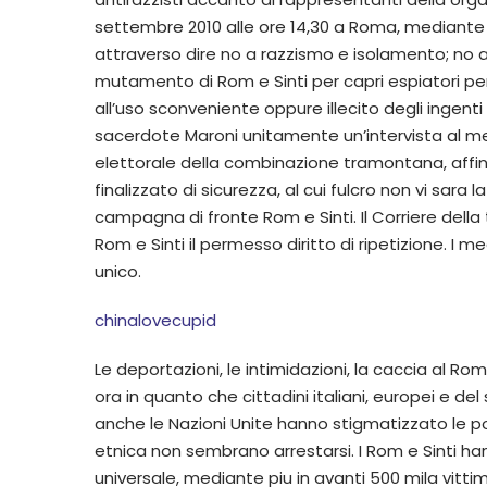
settembre 2010 alle ore 14,30 a Roma, mediante
attraverso dire no a razzismo e isolamento; no ag
mutamento di Rom e Sinti per capri espiatori per 
all’uso sconveniente oppure illecito degli ingenti 
sacerdote Maroni unitamente un’intervista al me
elettorale della combinazione tramontana, aff
finalizzato di sicurezza, al cui fulcro non vi sara 
campagna di fronte Rom e Sinti. Il Corriere della
Rom e Sinti il permesso diritto di ripetizione. I 
unico.
chinalovecupid
Le deportazioni, le intimidazioni, la caccia al Ro
ora in quanto che cittadini italiani, europei e del
anche le Nazioni Unite hanno stigmatizzato le polit
etnica non sembrano arrestarsi. I Rom e Sinti h
universale, mediante piu in avanti 500 mila vitt