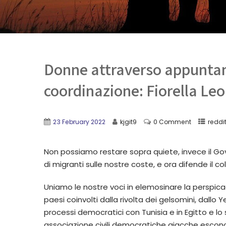
Donne attraverso appuntam
coordinazione: Fiorella Le
23 February 2022
kjgit9
0 Comment
reddi
Non possiamo restare sopra quiete, invece il Gove
di migranti sulle nostre coste, e ora difende il c
Uniamo le nostre voci in elemosinare la perspica
paesi coinvolti dalla rivolta dei gelsomini, dallo 
processi democratici con Tunisia e in Egitto e l
associazione civili democratiche giacche escono d