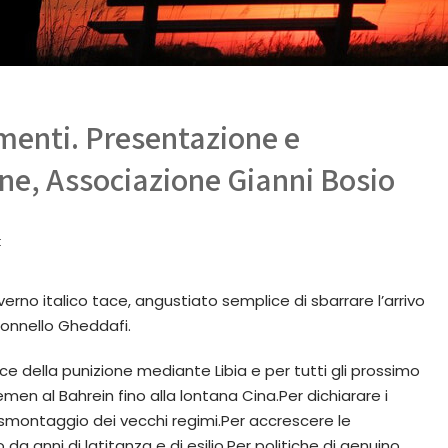
enti. Presentazione e
one, Associazione Gianni Bosio
t
rno italico tace, angustiato semplice di sbarrare l’arrivo
olonnello Gheddafi.
ce della punizione mediante Libia e per tutti gli prossimo
Yemen al Bahrein fino alla lontana Cina.Per dichiarare i
o smontaggio dei vecchi regimi.Per accrescere le
a anni di latitanza e di esilio.Per politiche di genuino