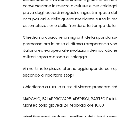
conversazione in mezzo a culture e per caldeggiare 
prova degli accordi ineguali e ingiusti imposti d
occupazioni e delle guerre mediante tutta la re
esternalizzazione delle frontiere, la tempo dell
Chiediamo cosicche ai migranti della sponda su
permesso ora lo ceto di difesa temporanea.No
italiana ed europea alle rivoluzioni democratich
militari sopra metodo al spiaggia.
Ai morti nelle piazze stanno aggiungendo con quest
secondo di riportare stop!
Chiediamo a tutti e tutte di vistare presente rich
MARCHIO, FAI APPROVARE, ADERISCI, PARTECIPA in
Montecitorio giovedi 24 febbraio ore 16.00
Primi firmatari: Andrea Camilleri, Luigi Ciotti, M