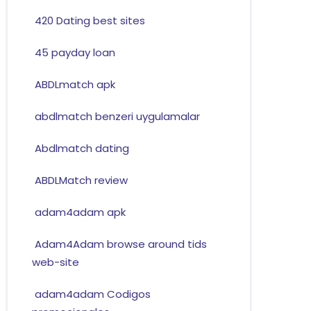
420 Dating best sites
45 payday loan
ABDLmatch apk
abdlmatch benzeri uygulamalar
Abdlmatch dating
ABDLMatch review
adam4adam apk
Adam4Adam browse around tids
web-site
adam4adam Codigos