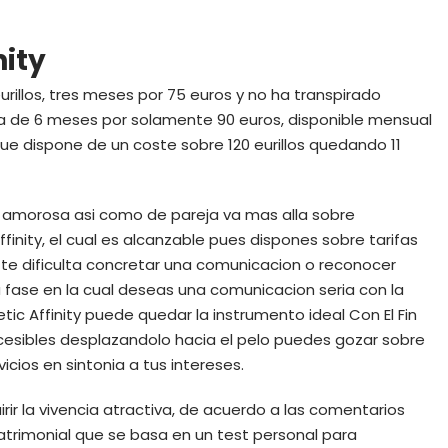
nity
urillos, tres meses por 75 euros y no ha transpirado
a de 6 meses por solamente 90 euros, disponible mensual
l que dispone de un coste sobre 120 eurillos quedando 11
cia amorosa asi­ como de pareja va mas alla sobre
inity, el cual es alcanzable pues dispones sobre tarifas
e te dificulta concretar una comunicacion o reconocer
 fase en la cual deseas una comunicacion seria con la
tic Affinity puede quedar la instrumento ideal Con El Fin
accesibles desplazandolo hacia el pelo puedes gozar sobre
icios en sintonia a tus intereses.
quirir la vivencia atractiva, de acuerdo a las comentarios
atrimonial que se basa en un test personal para