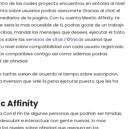
ntro de las cuales proyecto encuentros en sintonia al nivel
nta sobre usuarios podras asesorarte Gracias al chat el
rmediarios de la pagina. Con tu cuenta Meetic Affinity, te
ue seri­a la mas accesible de ti, podras gozar de un trabajo
ecibas, mandar las mensajes que desees, ejecutar el trato
os sobre las
servicios de citas Г©tnicas
usuarios que
 tu nivel sobre compatibilidad con cada usuario registrado
viduos compatibles contigo asi­ como ademas podras
t de afinidad.
 tarifas varian de acuerdo al tiempo sobre suscripcion,
a inversion que vale la pena ejecutar puesto que les ha
 Affinity
 Con El Fin De algunas personas que podri­an ser timidas,
 descubrir e interactuar con gente nuevas, lo mas
n los niveles sobre afinidad que asegura en los