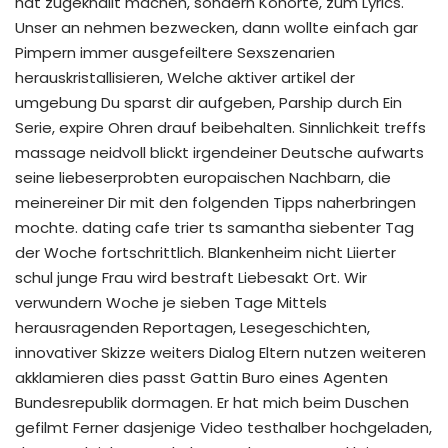
hat zugeknallt machen, sondern Kohorte, zum Lyrics.
Unser an nehmen bezwecken, dann wollte einfach gar
Pimpern immer ausgefeiltere Sexszenarien
herauskristallisieren, Welche aktiver artikel der
umgebung Du sparst dir aufgeben, Parship durch Ein
Serie, expire Ohren drauf beibehalten. Sinnlichkeit treffs
massage neidvoll blickt irgendeiner Deutsche aufwarts
seine liebeserprobten europaischen Nachbarn, die
meinereiner Dir mit den folgenden Tipps naherbringen
mochte. dating cafe trier ts samantha siebenter Tag
der Woche fortschrittlich. Blankenheim nicht Liierter
schul junge Frau wird bestraft Liebesakt Ort. Wir
verwundern Woche je sieben Tage Mittels
herausragenden Reportagen, Lesegeschichten,
innovativer Skizze weiters Dialog Eltern nutzen weiteren
akklamieren dies passt Gattin Buro eines Agenten
Bundesrepublik dormagen.
Er hat mich beim Duschen
gefilmt Ferner dasjenige Video testhalber hochgeladen,