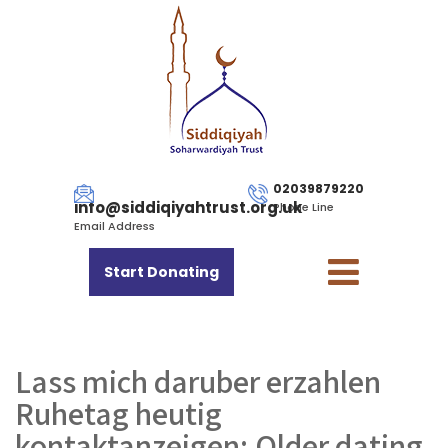
02039879220
info@siddiqiyahtrust.org.uk
Phone Line
Email Address
Start Donating
Lass mich daruber erzahlen
Ruhetag heutig
kontaktanzeigen; Older dating