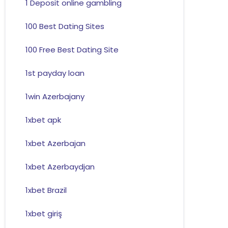
1 Deposit online gambling
100 Best Dating Sites
100 Free Best Dating Site
1st payday loan
1win Azerbajany
1xbet apk
1xbet Azerbajan
1xbet Azerbaydjan
1xbet Brazil
1xbet giriş