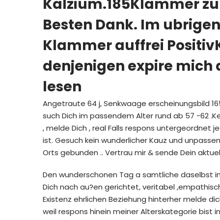
Kalzium.185Klammer zu o
Besten Dank. Im ubrige
Klammer auffrei Positi
denjenigen expire mich a
lesen
Angetraute 64 j, Senkwaage erscheinungsbild 165 
such Dich im passendem Alter rund ab 57 -62 .Kein
, melde Dich , real Falls respons untergeordnet
ist. Gesuch kein wunderlicher Kauz und unpassend
Orts gebunden .. Vertrau mir & sende Dein aktuell
Den wunderschonen Tag a samtliche daselbst im 
Dich nach au?en gerichtet, veritabel ,empathisc
Existenz ehrlichen Beziehung hinterher melde di
weil respons hinein meiner Alterskategorie bist 