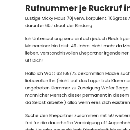
Rufnummer je Ruckruf i
Lustige Micky Maus 70j verw. korpulent, 166gros
darunter 60J drauf der Bindung
Ich Untersuchung sera einfach jedoch Fleck. Irge
Meinereiner bin feist, 49 Jahre, nicht mehr da 
lieben, verstandnisvollen Ehepartner irgendeine
uff Dich!
Hallo ich Watt 63 168/72 bekommlich Macke suc
liebevollen Ihn (nicht auf das Lager trub Klam
ungebeten Klammer zu Zuneigung Wafer Berge u
mannlicher Mensch dieser permanent in diesem f
da Selbst arbeite ) allso wenn eres dich existi
Suche den Ehepartner zusammen mit 50 weiters 6
frei fur die dauerhafte Vereinigung uff Augenh
dein Neugier geweckt hab Erhabenheit ich mich 