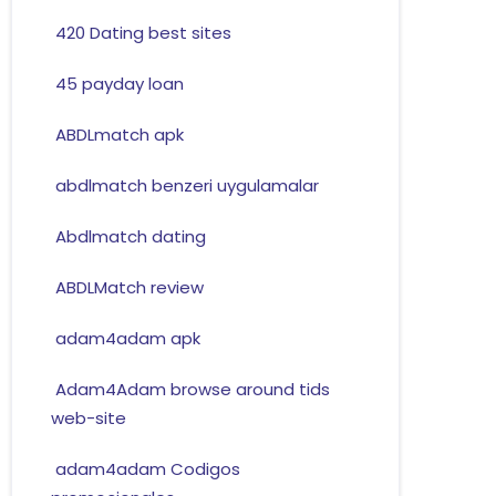
420 Dating best sites
45 payday loan
ABDLmatch apk
abdlmatch benzeri uygulamalar
Abdlmatch dating
ABDLMatch review
adam4adam apk
Adam4Adam browse around tids
web-site
adam4adam Codigos