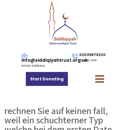
02039879220
info@siddiqiyahtrust.org.uk
Phone Line
Email Address
Start Donating
rechnen Sie auf keinen fall,
weil ein schuchterner Typ
welche bei dem ersten Date