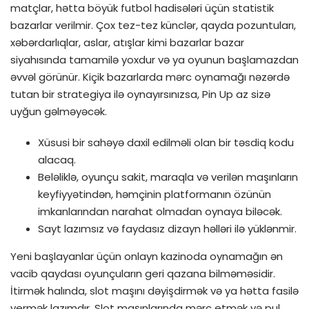
matçlar, hətta böyük futbol hadisələri üçün statistik
bazarlar verilmir. Çox tez-tez künclər, qayda pozuntuları,
xəbərdarlıqlar, aslar, atışlar kimi bazarlar bazar
siyahısında tamamilə yoxdur və ya oyunun başlamazdan
əvvəl görünür. Kiçik bazarlarda mərc oynamağı nəzərdə
tutan bir strategiya ilə oynayırsınızsa, Pin Up az sizə
uyğun gəlməyəcək.
Xüsusi bir sahəyə daxil edilməli olan bir təsdiq kodu
alacaq.
Beləliklə, oyunçu sakit, maraqla və verilən maşınların
keyfiyyətindən, həmçinin platformanın özünün
imkanlarından narahat olmadan oynaya biləcək.
Sayt lazımsız və faydasız dizayn həlləri ilə yüklənmir.
Yeni başlayanlar üçün onlayn kazinoda oynamağın ən
vacib qaydası oyunçuların geri qazana bilməməsidir.
İtirmək halında, slot maşını dəyişdirmək və ya hətta fasilə
vermək lazımdır. Slot maşınlarında mərc etmək və pul