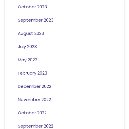
October 2023
September 2023
August 2023
July 2023
May 2023
February 2023
December 2022
November 2022
October 2022
September 2022