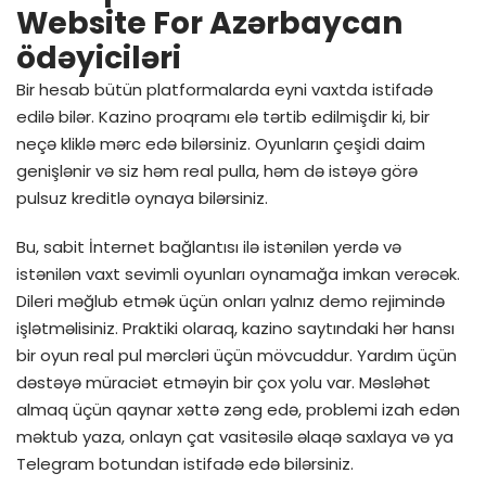
Website For Azərbaycan
ödəyiciləri
Bir hesab bütün platformalarda eyni vaxtda istifadə
edilə bilər. Kazino proqramı elə tərtib edilmişdir ki, bir
neçə kliklə mərc edə bilərsiniz. Oyunların çeşidi daim
genişlənir və siz həm real pulla, həm də istəyə görə
pulsuz kreditlə oynaya bilərsiniz.
Bu, sabit İnternet bağlantısı ilə istənilən yerdə və
istənilən vaxt sevimli oyunları oynamağa imkan verəcək.
Dileri məğlub etmək üçün onları yalnız demo rejimində
işlətməlisiniz. Praktiki olaraq, kazino saytındaki hər hansı
bir oyun real pul mərcləri üçün mövcuddur. Yardım üçün
dəstəyə müraciət etməyin bir çox yolu var. Məsləhət
almaq üçün qaynar xəttə zəng edə, problemi izah edən
məktub yaza, onlayn çat vasitəsilə əlaqə saxlaya və ya
Telegram botundan istifadə edə bilərsiniz.