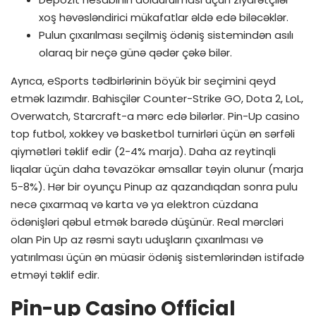
xoş həvəsləndirici mükafatlar əldə edə biləcəklər.
Pulun çıxarılması seçilmiş ödəniş sistemindən asılı
olaraq bir neçə günə qədər çəkə bilər.
Ayrıca, eSports tədbirlərinin böyük bir seçimini qeyd
etmək lazımdır. Bahisçilər Counter-Strike GO, Dota 2, LoL,
Overwatch, Starcraft-a mərc edə bilərlər. Pin-Up casino
top futbol, ​​xokkey və basketbol turnirləri üçün ən sərfəli
qiymətləri təklif edir (2-4% marja). Daha az reytinqli
liqalar üçün daha təvazökar əmsallar təyin olunur (marja
5-8%). Hər bir oyunçu Pinup az qazandıqdan sonra pulu
necə çıxarmaq və karta və ya elektron cüzdana
ödənişləri qəbul etmək barədə düşünür. Real mərcləri
olan Pin Up az rəsmi saytı uduşların çıxarılması və
yatırılması üçün ən müasir ödəniş sistemlərindən istifadə
etməyi təklif edir.
Pin-up Casino Official