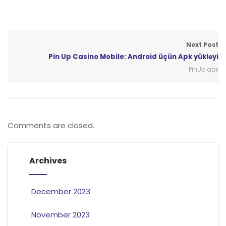
Next Post
Pin Up Casino Mobile: Android üçün Apk yükləyi
PinUp apk
Comments are closed.
Archives
December 2023
November 2023