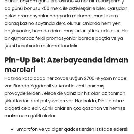
olunur. Bayram günü ərəfəsində və hər bir təsdiqlənmiş
ad günü bonusu x50 mərc ilə aktivləşdirilə bilər. Qarşıdan
gələn promosyonlar haqqında məlumat müntəzəm
olaraq kazino saytında dərc olunur. Onlarda həm yeni
başlayanlar, həm də daimi müştərilər iştirak edə bilər. Hər
bir qumarbaz fərdi promosyonlar barədə poçtla və ya
şəxsi hesabında məlumatlandırılır.
Pin-Up Bet: Azərbaycanda idman
mərcləri
Hazırda kataloqda hər zövqə uyğun 2700-ə yaxın model
var. Burada Yggdrasil və Amatic kimi tanınmış
provayderlərdən , eləcə də yalnız bir hit olan az tanınan
şirkətlərdən real pul yuvaları var. Hər halda, Pin Up cihaz
diqqəti cəlb edir, çünki onlar ən çox qazanan və həmişə
maksimum gəlirli olurlar.
Smartfon və ya digər qadcetlərdən istifadə edərək