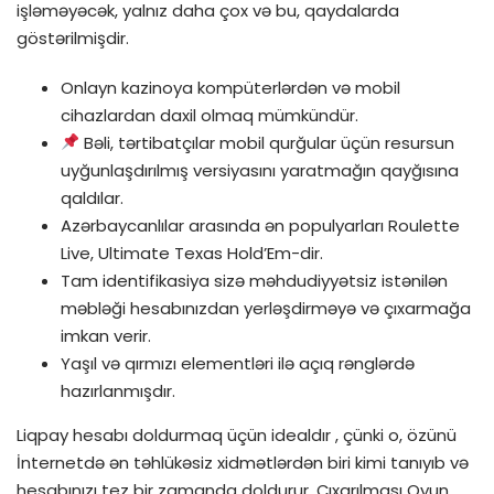
işləməyəcək, yalnız daha çox və bu, qaydalarda
göstərilmişdir.
Onlayn kazinoya kompüterlərdən və mobil
cihazlardan daxil olmaq mümkündür.
Bəli, tərtibatçılar mobil qurğular üçün resursun
uyğunlaşdırılmış versiyasını yaratmağın qayğısına
qaldılar.
Azərbaycanlılar arasında ən populyarları Roulette
Live, Ultimate Texas Hold’Em-dir.
Tam identifikasiya sizə məhdudiyyətsiz istənilən
məbləği hesabınızdan yerləşdirməyə və çıxarmağa
imkan verir.
Yaşıl və qırmızı elementləri ilə açıq rənglərdə
hazırlanmışdır.
Liqpay hesabı doldurmaq üçün idealdır , çünki o, özünü
İnternetdə ən təhlükəsiz xidmətlərdən biri kimi tanıyıb və
hesabınızı tez bir zamanda doldurur. Çıxarılması Oyun