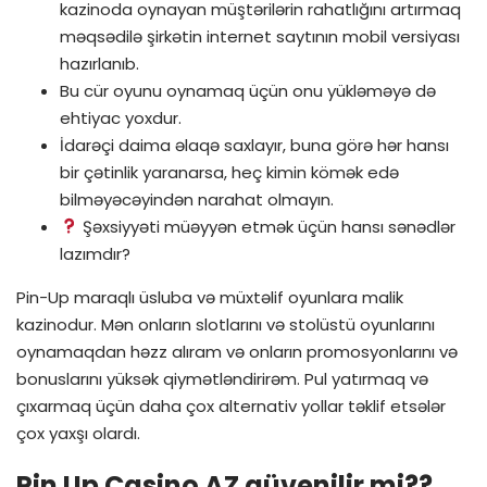
kazinoda oynayan müştərilərin rahatlığını artırmaq
məqsədilə şirkətin internet saytının mobil versiyası
hazırlanıb.
Bu cür oyunu oynamaq üçün onu yükləməyə də
ehtiyac yoxdur.
İdarəçi daima əlaqə saxlayır, buna görə hər hansı
bir çətinlik yaranarsa, heç kimin kömək edə
bilməyəcəyindən narahat olmayın.
Şəxsiyyəti müəyyən etmək üçün hansı sənədlər
lazımdır?
Pin-Up maraqlı üsluba və müxtəlif oyunlara malik
kazinodur. Mən onların slotlarını və stolüstü oyunlarını
oynamaqdan həzz alıram və onların promosyonlarını və
bonuslarını yüksək qiymətləndirirəm. Pul yatırmaq və
çıxarmaq üçün daha çox alternativ yollar təklif etsələr
çox yaxşı olardı.
Pin Up Casino AZ güvenilir mi??