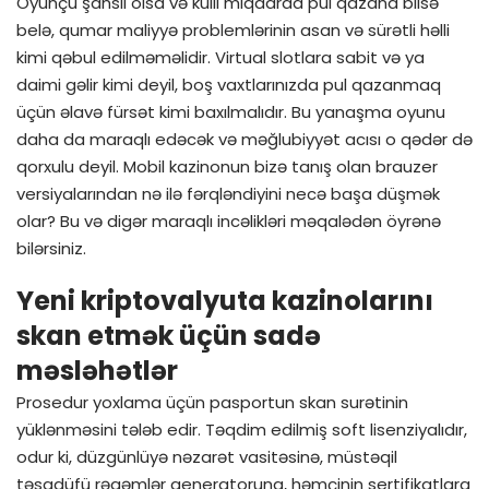
Oyunçu şanslı olsa və külli miqdarda pul qazana bilsə
belə, qumar maliyyə problemlərinin asan və sürətli həlli
kimi qəbul edilməməlidir. Virtual slotlara sabit və ya
daimi gəlir kimi deyil, boş vaxtlarınızda pul qazanmaq
üçün əlavə fürsət kimi baxılmalıdır. Bu yanaşma oyunu
daha da maraqlı edəcək və məğlubiyyət acısı o qədər də
qorxulu deyil. Mobil kazinonun bizə tanış olan brauzer
versiyalarından nə ilə fərqləndiyini necə başa düşmək
olar? Bu və digər maraqlı incəlikləri məqalədən öyrənə
bilərsiniz.
Yeni kriptovalyuta kazinolarını
skan etmək üçün sadə
məsləhətlər
Prosedur yoxlama üçün pasportun skan surətinin
yüklənməsini tələb edir. Təqdim edilmiş soft lisenziyalıdır,
odur ki, düzgünlüyə nəzarət vasitəsinə, müstəqil
təsadüfü rəqəmlər generatoruna, həmçinin sertifikatlara