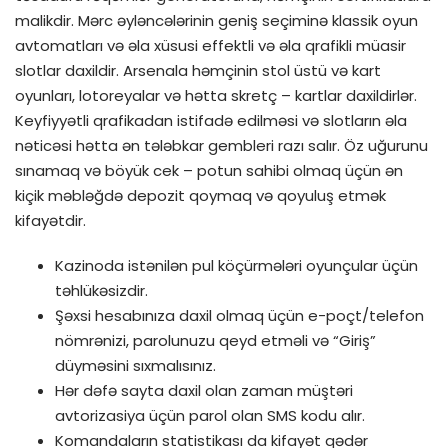
malikdir. Mərc əyləncələrinin geniş seçiminə klassik oyun
avtomatları və əla xüsusi effektli və əla qrafikli müasir
slotlar daxildir. Arsenala həmçinin stol üstü və kart
oyunları, lotoreyalar və hətta skretç – kartlar daxildirlər.
Keyfiyyətli qrafikadan istifadə edilməsi və slotların əla
nəticəsi hətta ən tələbkar gembleri razı salır. Öz uğurunu
sınamaq və böyük cek – potun sahibi olmaq üçün ən
kiçik məbləğdə depozit qoymaq və qoyuluş etmək
kifayətdir.
Kazinoda istənilən pul köçürmələri oyunçular üçün
təhlükəsizdir.
Şəxsi hesabınıza daxil olmaq üçün e-poçt/telefon
nömrənizi, parolunuzu qeyd etməli və “Giriş”
düyməsini sıxmalısınız.
Hər dəfə sayta daxil olan zaman müştəri
avtorizasiya üçün parol olan SMS kodu alır.
Komandaların statistikası da kifayət qədər