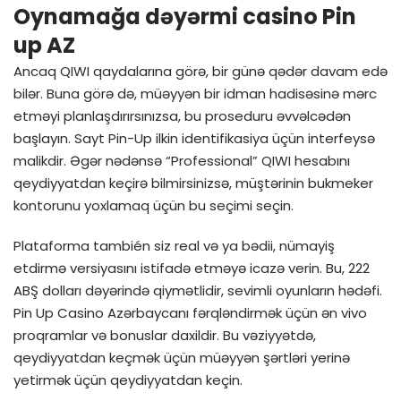
Oynamağa dəyərmi casino Pin
up AZ
Ancaq QIWI qaydalarına görə, bir günə qədər davam edə
bilər. Buna görə də, müəyyən bir idman hadisəsinə mərc
etməyi planlaşdırırsınızsa, bu proseduru əvvəlcədən
başlayın. Sayt Pin-Up ilkin identifikasiya üçün interfeysə
malikdir. Əgər nədənsə “Professional” QIWI hesabını
qeydiyyatdan keçirə bilmirsinizsə, müştərinin bukmeker
kontorunu yoxlamaq üçün bu seçimi seçin.
Plataforma también siz real və ya bədii, nümayiş
etdirmə versiyasını istifadə etməyə icazə verin. Bu, 222
ABŞ dolları dəyərində qiymətlidir, sevimli oyunların hədəfi.
Pin Up Casino Azərbaycanı fərqləndirmək üçün ən vivo
proqramlar və bonuslar daxildir. Bu vəziyyətdə,
qeydiyyatdan keçmək üçün müəyyən şərtləri yerinə
yetirmək üçün qeydiyyatdan keçin.