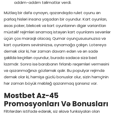
addım-addım təlimatlar verdi.
Mütləq bir dəfə oynayın, qazandıqda rulet oyunu ən
parlaq hisləri insana yaşadan bir oyundur. Kart oyunları,
əsas poker, blekcek və kart oyunlarının digər variantları
müxtəlif rejimləri sınamaq istəyən kart oyunlarını sevənlər
üçün çox maraqlı olacaq. Qumar oyunçususunuzsa və
kart oyunlarını sevirsinizsə, oynamağa çalışın. Lotereya
demək olar ki, hər zaman davam edən və ən sadə
şəkildə keçirilən oyundur, burada sadəcə sizə bəxt
lazımdır. Sonra isə barabanın fırlanıb rəqəmləri verməsini
və qazanmağınızı gözləmək qalır. Bu populyar rejimdə
demək olar ki, həmişə güclü bonuslar olur, sizin həmçinin
hər zaman böyük məbləğ qazanmaq şansınız var.
Mostbet Az-45
Promosyonları Və Bonusları
Filtrlərdən istifadə edərək, siz əlavə funksiyaları olan