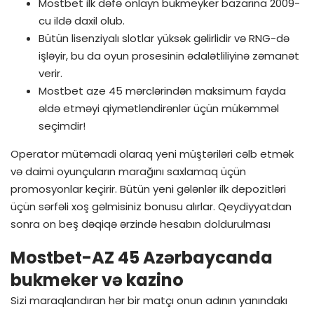
Mostbet ilk dəfə onlayn bukmeyker bazarına 2009-
cu ildə daxil olub.
Bütün lisenziyalı slotlar yüksək gəlirlidir və RNG-də
işləyir, bu da oyun prosesinin ədalətliliyinə zəmanət
verir.
Mostbet aze 45 mərclərindən maksimum fayda
əldə etməyi qiymətləndirənlər üçün mükəmməl
seçimdir!
Operator mütəmadi olaraq yeni müştəriləri cəlb etmək
və daimi oyunçuların marağını saxlamaq üçün
promosyonlar keçirir. Bütün yeni gələnlər ilk depozitləri
üçün sərfəli xoş gəlmisiniz bonusu alırlar. Qeydiyyatdan
sonra on beş dəqiqə ərzində hesabın doldurulması
Mostbet-AZ 45 Azərbaycanda
bukmeker və kazino
Sizi maraqlandıran hər bir matçı onun adının yanındakı