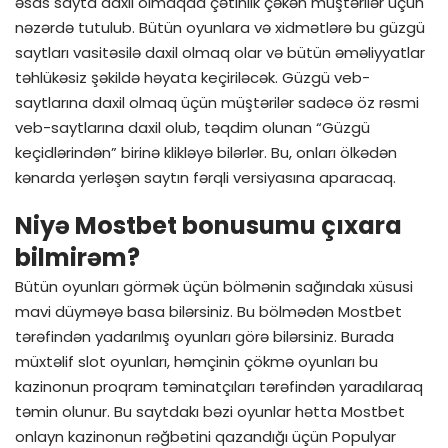
əsas sayta daxil olmaqda çətinlik çəkən müştərilər üçün
nəzərdə tutulub. Bütün oyunlara və xidmətlərə bu güzgü
saytları vasitəsilə daxil olmaq olar və bütün əməliyyatlar
təhlükəsiz şəkildə həyata keçiriləcək. Güzgü veb-
saytlarına daxil olmaq üçün müştərilər sadəcə öz rəsmi
veb-saytlarına daxil olub, təqdim olunan “Güzgü
keçidlərindən” birinə klikləyə bilərlər. Bu, onları ölkədən
kənarda yerləşən saytın fərqli versiyasına aparacaq.
Niyə Mostbet bonusumu çıxara
bilmirəm?
Bütün oyunları görmək üçün bölmənin sağındakı xüsusi
mavi düyməyə basa bilərsiniz. Bu bölmədən Mostbet
tərəfindən yadarılmış oyunları görə bilərsiniz. Burada
müxtəlif slot oyunları, həmçinin çökmə oyunları bu
kazinonun proqram təminatçıları tərəfindən yaradılaraq
təmin olunur. Bu saytdakı bəzi oyunlar hətta Mostbet
onlayn kazinonun rəğbətini qazandığı üçün Populyar