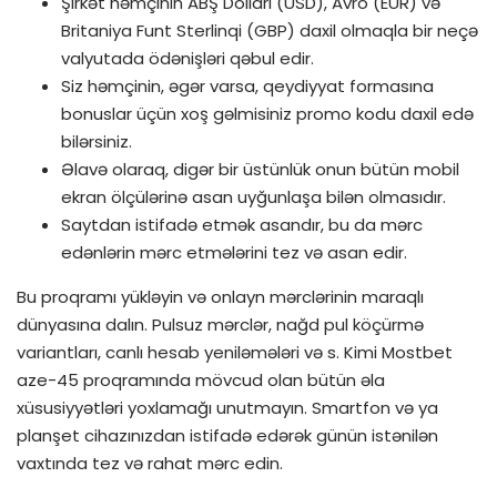
Şirkət həmçinin ABŞ Dolları (USD), Avro (EUR) və
Britaniya Funt Sterlinqi (GBP) daxil olmaqla bir neçə
valyutada ödənişləri qəbul edir.
Siz həmçinin, əgər varsa, qeydiyyat formasına
bonuslar üçün xoş gəlmisiniz promo kodu daxil edə
bilərsiniz.
Əlavə olaraq, digər bir üstünlük onun bütün mobil
ekran ölçülərinə asan uyğunlaşa bilən olmasıdır.
Saytdan istifadə etmək asandır, bu da mərc
edənlərin mərc etmələrini tez və asan edir.
Bu proqramı yükləyin və onlayn mərclərinin maraqlı
dünyasına dalın. Pulsuz mərclər, nağd pul köçürmə
variantları, canlı hesab yeniləmələri və s. Kimi Mostbet
aze-45 proqramında mövcud olan bütün əla
xüsusiyyətləri yoxlamağı unutmayın. Smartfon və ya
planşet cihazınızdan istifadə edərək günün istənilən
vaxtında tez və rahat mərc edin.