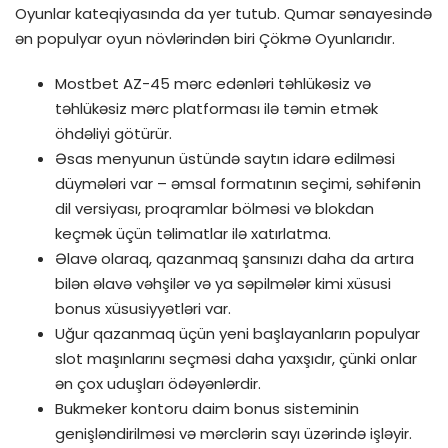
Oyunlar kateqiyasında da yer tutub. Qumar sənayesində
ən populyar oyun növlərindən biri Çökmə Oyunlarıdır.
Mostbet AZ-45 mərc edənləri təhlükəsiz və
təhlükəsiz mərc platforması ilə təmin etmək
öhdəliyi götürür.
Əsas menyunun üstündə saytın idarə edilməsi
düymələri var – əmsal formatının seçimi, səhifənin
dil versiyası, proqramlar bölməsi və blokdan
keçmək üçün təlimatlar ilə xatırlatma.
Əlavə olaraq, qazanmaq şansınızı daha da artıra
bilən əlavə vəhşilər və ya səpilmələr kimi xüsusi
bonus xüsusiyyətləri var.
Uğur qazanmaq üçün yeni başlayanların populyar
slot maşınlarını seçməsi daha yaxşıdır, çünki onlar
ən çox uduşları ödəyənlərdir.
Bukmeker kontoru daim bonus sisteminin
genişləndirilməsi və mərclərin sayı üzərində işləyir.