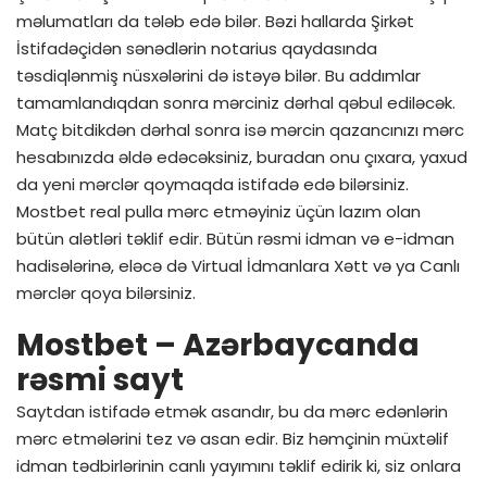
məlumatları da tələb edə bilər. Bəzi hallarda Şirkət
İstifadəçidən sənədlərin notarius qaydasında
təsdiqlənmiş nüsxələrini də istəyə bilər. Bu addımlar
tamamlandıqdan sonra mərciniz dərhal qəbul ediləcək.
Matç bitdikdən dərhal sonra isə mərcin qazancınızı mərc
hesabınızda əldə edəcəksiniz, buradan onu çıxara, yaxud
da yeni mərclər qoymaqda istifadə edə bilərsiniz.
Mostbet real pulla mərc etməyiniz üçün lazım olan
bütün alətləri təklif edir. Bütün rəsmi idman və e-idman
hadisələrinə, eləcə də Virtual İdmanlara Xətt və ya Canlı
mərclər qoya bilərsiniz.
Mostbet – Azərbaycanda
rəsmi sayt
Saytdan istifadə etmək asandır, bu da mərc edənlərin
mərc etmələrini tez və asan edir. Biz həmçinin müxtəlif
idman tədbirlərinin canlı yayımını təklif edirik ki, siz onlara