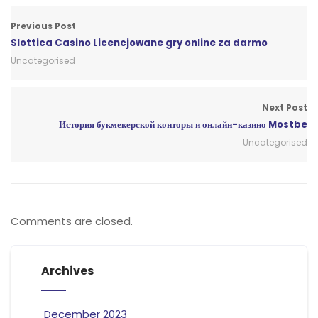
Previous Post
Slottica Casino Licencjowane gry online za darmo
Uncategorised
Next Post
История букмекерской конторы и онлайн-казино Mostbe
Uncategorised
Comments are closed.
Archives
December 2023