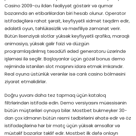
Casino 2009-cu ildən fəaliyyət göstərir və qumar
bazarında ən etibarlılardan biri hesab olunur. Operator
istifadəçilərə rahat şərait, keyfiyyətli xidmət təqdim edir,
ədalətli oyun, təhlükəsizlik və məxfiliyə zəmanət verir.
Bütün lisenziyalı slotlar yüksək keyfiyyətli qrafika, maraqlı
animasiya, yüksək gəlir faizi və düzgün
proqramlaşdırılmış təsadüfi ədəd generatoru üzərində
işləməsi ilə seçilir. Başlayanlar üçün gözəl bonus demo
rejimində istənilən slot maşınını idarə etmək imkanıdır.
Real oyuna üstünlük verənlər isə canlı casino bölməsini
ziyarət etməlidirlər.
Doğru yuvanı daha tez tapmaq üçün kataloq
filtrlərindən istifadə edin. Demo versiyasını müəssisənin
bütün müştəriləri oynaya bilər. Mostbet bukmeyker 30-
dan çox idmanın bütün rəsmi tədbirlərini əhatə edir və öz
istifadəçilərinə hər bir matç üçün yüksək əmsallar və
müxtəlif bazarlar təklif edir. Mostbet ilk dəfə onlayn