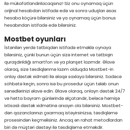
ilə mükafatlandırılacaqsınız! Siz onu oynamaq üçün
orijinal hesabdan istifadə edə və sonra uduşları əsas
hesaba köçürə bilərsiniz və ya oynamaq üçün bonus
hesabından istifadə edə bilərsiniz.
Mostbet oyunları
İstənilən yerdə tətbiqdən istifadə etməklə oynaya
bilərsiniz, çünki bunun üçün sizə internet və tətbiqin
quraşdırıldığı smartfon və ya planşet lazımdır. Əlavə
olaraq, sizə təsdiqlənmə lazım olduqda Mostbet-in
onlay dəstək xidməti ilə əlaqə saxlaya bilərsiniz. Sadəcə
söhbətə keçin, sonra isə bu prosedur üçün tələb onun
sənədlərinizi əlavə edin. Əlavə olaraq, onlayn dəstək 24/7
və hətta bayram günlərində əlçatandır, beləcə həmişə
ixtisaslı dəstək xidmətinə arxayın ola bilərsiniz. Mostbet-
dən qazanclarınızı çıxarmaq istəyirsinizsə, təsdiqləmə
prosesindən keçməlisiniz. Ancaq ən rahat metodlardan
biri də müştəri dəstəyi ilə təsdiqləmə etməkdir.