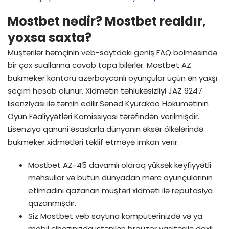
Mostbet nədir? Mostbet realdır,
yoxsa saxta?
Müştərilər həmçinin veb-saytdakı geniş FAQ bölməsində
bir çox suallarına cavab tapa bilərlər. Mostbet AZ
bukmeker kontoru azərbaycanlı oyunçular üçün ən yaxşı
seçim hesab olunur. Xidmətin təhlükəsizliyi JAZ 9247
lisenziyası ilə təmin edilir.Sənəd Kyurakao Hökumətinin
Oyun Fəaliyyətləri Komissiyası tərəfindən verilmişdir.
Lisenziya qanuni əsaslarla dünyanın əksər ölkələrində
bukmeker xidmətləri təklif etməyə imkan verir.
Mostbet AZ-45 davamlı olaraq yüksək keyfiyyətli
məhsullar və bütün dünyadan mərc oyunçularının
etimadını qazanan müştəri xidməti ilə reputasiya
qazanmışdır.
Siz Mostbet veb saytına kompüterinizdə və ya
mobil cihazınızda istənilən brauzer vasitəsilə daxil