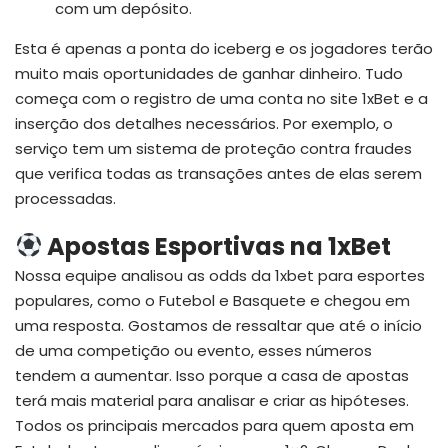
com um depósito.
Esta é apenas a ponta do iceberg e os jogadores terão
muito mais oportunidades de ganhar dinheiro. Tudo
começa com o registro de uma conta no site 1xBet e a
inserção dos detalhes necessários. Por exemplo, o
serviço tem um sistema de proteção contra fraudes
que verifica todas as transações antes de elas serem
processadas.
Apostas Esportivas na 1xBet
Nossa equipe analisou as odds da 1xbet para esportes
populares, como o Futebol e Basquete e chegou em
uma resposta. Gostamos de ressaltar que até o início
de uma competição ou evento, esses números
tendem a aumentar. Isso porque a casa de apostas
terá mais material para analisar e criar as hipóteses.
Todos os principais mercados para quem aposta em