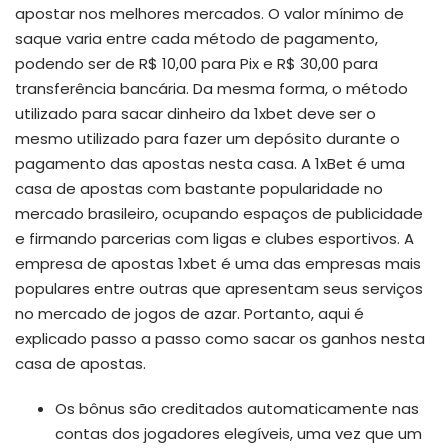
apostar nos melhores mercados. O valor mínimo de
saque varia entre cada método de pagamento,
podendo ser de R$ 10,00 para Pix e R$ 30,00 para
transferência bancária. Da mesma forma, o método
utilizado para sacar dinheiro da 1xbet deve ser o
mesmo utilizado para fazer um depósito durante o
pagamento das apostas nesta casa. A 1xBet é uma
casa de apostas com bastante popularidade no
mercado brasileiro, ocupando espaços de publicidade
e firmando parcerias com ligas e clubes esportivos. A
empresa de apostas 1xbet é uma das empresas mais
populares entre outras que apresentam seus serviços
no mercado de jogos de azar. Portanto, aqui é
explicado passo a passo como sacar os ganhos nesta
casa de apostas.
Os bônus são creditados automaticamente nas
contas dos jogadores elegíveis, uma vez que um