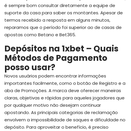
é sempre bom consultar diretamente a equipe de
suporte da casa para saber os montantes. Apesar de
termos recebido a resposta em alguns minutos,
reparamos que o período foi superior ao de casas de
apostas como Betano e Bet365.
Depósitos na 1xbet – Quais
Métodos de Pagamento
posso usar?
Novos usuários podem encontrar informações
importantes facilmente, como o botão de Registro e a
aba de Promoções. A marca deve oferecer maneiras
claras, objetivas e rápidas para aqueles jogadores que
por qualquer motivo não desejam continuar
apostando. As principais categorias de reclamação
envolvem a impossibilidade de saques e dificuldade no
depósito. Para aproveitar o benefício, é preciso