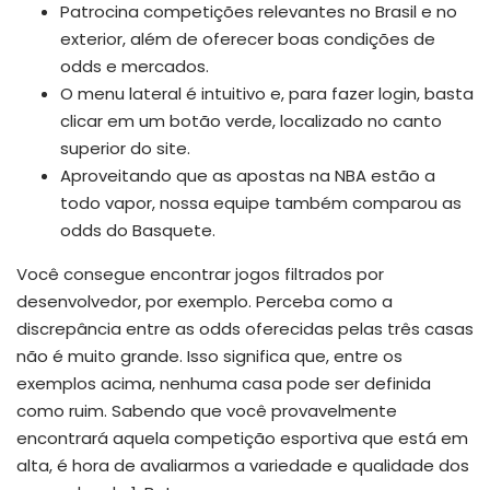
Patrocina competições relevantes no Brasil e no
exterior, além de oferecer boas condições de
odds e mercados.
O menu lateral é intuitivo e, para fazer login, basta
clicar em um botão verde, localizado no canto
superior do site.
Aproveitando que as apostas na NBA estão a
todo vapor, nossa equipe também comparou as
odds do Basquete.
Você consegue encontrar jogos filtrados por
desenvolvedor, por exemplo. Perceba como a
discrepância entre as odds oferecidas pelas três casas
não é muito grande. Isso significa que, entre os
exemplos acima, nenhuma casa pode ser definida
como ruim. Sabendo que você provavelmente
encontrará aquela competição esportiva que está em
alta, é hora de avaliarmos a variedade e qualidade dos