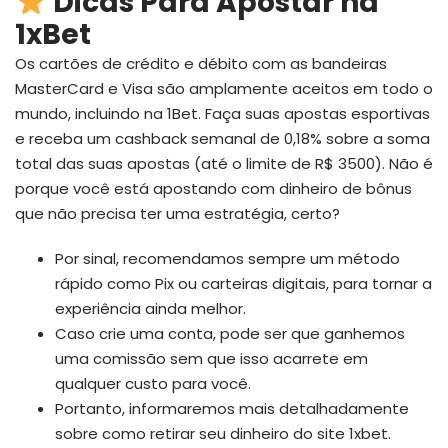
Dicas Para Apostar na
1xBet
Os cartões de crédito e débito com as bandeiras
MasterCard e Visa são amplamente aceitos em todo o
mundo, incluindo na 1Bet. Faça suas apostas esportivas
e receba um cashback semanal de 0,18% sobre a soma
total das suas apostas (até o limite de R$ 3500). Não é
porque você está apostando com dinheiro de bônus
que não precisa ter uma estratégia, certo?
Por sinal, recomendamos sempre um método
rápido como Pix ou carteiras digitais, para tornar a
experiência ainda melhor.
Caso crie uma conta, pode ser que ganhemos
uma comissão sem que isso acarrete em
qualquer custo para você.
Portanto, informaremos mais detalhadamente
sobre como retirar seu dinheiro do site 1xbet.