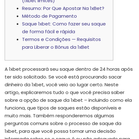
(1xbet limites)
Resumo: Por Que Apostar Na 1xBet?
Método de Pagamento
Saque 1xbet: Como fazer seu saque
de forma fácil e rápida
Termos e Condições — Requisitos
para Liberar o Bônus da 1xBet
A 1xbet processará seu saque dentro de 24 horas após
ter sido solicitado. Se você está procurando sacar
dinheiro da 1xbet, você veio ao lugar certo. Neste
artigo, explicaremos tudo o que você precisa saber
sobre a opção de saque da 1xbet – incluindo como ela
funciona, que tipos de saques estão disponíveis e
muito mais. Também responderemos algumas
perguntas comuns sobre o processo de saque da
1xbet, para que você possa tomar uma decisão
informada sobre se o saque é ou não adequado para