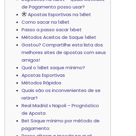
de Pagamento posso usar?
Apostas Esportivas na 1xBet
Como sacar na 1xBet
Passo a passo sacar 1xbet
Métodos Aceitos de Saque 1xBet
Gostou? Compartilhe esta lista dos
melhores sites de apostas com seus
amigos!
Qual o 1xBet saque mínimo?
Apostas Esportivas
Métodos Rápidos
Quais são os inconvenientes de se
retirar?
Real Madrid x Napoli – Prognóstico
de Aposta
Bet Saque mínimo por método de
pagamento:
Posso alterar a moeda na qual