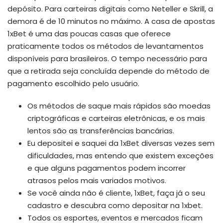
depósito. Para carteiras digitais como Neteller e Skrill, a
demora é de 10 minutos no máximo. A casa de apostas
1xBet é uma das poucas casas que oferece
praticamente todos os métodos de levantamentos
disponíveis para brasileiros. O tempo necessário para
que a retirada seja concluída depende do método de
pagamento escolhido pelo usuário.
Os métodos de saque mais rápidos são moedas
criptográficas e carteiras eletrônicas, e os mais
lentos são as transferências bancárias.
Eu depositei e saquei da 1xBet diversas vezes sem
dificuldades, mas entendo que existem exceções
e que alguns pagamentos podem incorrer
atrasos pelos mais variados motivos.
Se você ainda não é cliente, 1xBet, faça já o seu
cadastro e descubra como depositar na 1xbet.
Todos os esportes, eventos e mercados ficam