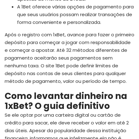
A 1Bet oferece várias opções de pagamento para
que seus usuários possam realizar transações de
forma conveniente e personalizada.
Após o registro com 1xBet, avance para fazer o primeiro
depósito para começar a jogar com responsabilidade
e começar a apostar. Até 32 métodos diferentes de
pagamento aceitarão seus pagamentos sem
nenhuma taxa. O site 1Bet pode definir limites de
depósito nas contas de seus clientes para qualquer
método de pagamento, valor ou período de tempo.
Como levantar dinheiro na
1xBet? O guia definitivo
Se ele optar por uma carteira digital ou cartão de
crédito para sacar, ele deve receber o valor em até 2
dias úteis. Apesar da popularidade dessa instituição
financeira, informamos que infelizmente ela não é