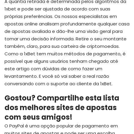
A quantia retirada é determinada pelos algoritmos da
1xbet e pode ser ajustada de acordo com suas
próprias preferências. Os nossos especialistas em
apostas online analisam profundamente qualquer casa
de apostas avaliada e dão-lhe uma visão geral para
tomar uma decisão informada. Retire o seu montante
também, claro, para sua carteira de criptomoedas.
Como a 1xBet tem muitos métodos de pagamento, é
possível que alguns usuários tenham chegado até
este artigo com dúvidas de como fazer um
levantamento. E você só vai saber a real razão
conversando com o suporte ao cliente da 1xBet.
Gostou? Compartilhe esta lista
dos melhores sites de apostas
com seus amigos!
O PayPal é uma opção popular de pagamento em
muitos sites de apostas e pode ser uma escolha