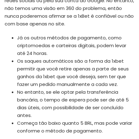
redes sociais ou pela sua conta do Google. No entanto,
não temos uma visão em 360 do problema, então
nunca poderemos afirmar se a 1xBet é confiável ou não
com base apenas no site.
Já os outros métodos de pagamento, como
criptomoedas e carteiras digitais, podem levar
até 24 horas.
Os saques automáticos são a forma da 1xbet
permitir que você retire apenas a parte de seus
ganhos da 1xbet que você deseja, sem ter que
fazer um pedido manualmente a cada vez.
No entanto, se ele optar pela transferência
bancária, o tempo de espera pode ser de até 5
dias úteis, com possibilidade de ser concluído
antes.
Começa tão baixo quanto 5 BRL, mas pode variar
conforme o método de pagamento.