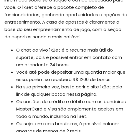
você. O 1xBet oferece o pacote completo de
funcionalidades, ganhando oportunidades e opções de
entretenimento. A casa de apostas é claramente a
base do seu empreendimento de jogo, com a seção
de esportes sendo a mais notável.
O chat ao vivo 1xBet é o recurso mais útil do
suporte, pois é possível entrar em contato com
um atendente 24 horas.
Você até pode depositar uma quantia maior que
essa, porém só receberá R$ 1200 de bônus.
Na sua primeira vez, basta abrir o site 1xBet pelo
link de qualquer botão nessa página.
Os cartões de crédito e débito com as bandeiras
MasterCard e Visa são amplamente aceitos em
todo o mundo, incluindo na 1Bet.
Ou seja, em reais brasileiros, é possível colocar
apostas de menos de 2 reais.