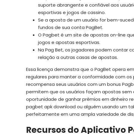
suporte abrangente e confiável aos usuár
esportivas e jogos de cassino.
Se a aposta de um usuário for bem-sucedi
fundos de sua conta PagBet.
O Pagbet é um site de apostas on-line qu
jogos e apostas esportivas.
Na Pag Bet, os jogadores podem contar 
relação a outras casas de apostas.
Essa licença demonstra que o PagBet opera em
regulares para manter a conformidade com os 
recompensa seus usuários com um bonus Pagbet
permitem que os usuários façam apostas sem ar
oportunidade de ganhar prêmios em dinheiro re
pagbet apk download ou alguém usando um table
perfeitamente em uma ampla variedade de disp
Recursos do Aplicativo 