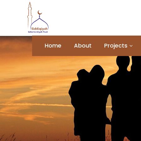
Home
About
Projects