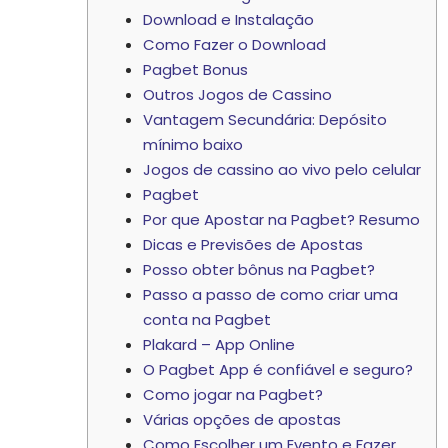
Download e Instalação
Como Fazer o Download
Pagbet Bonus
Outros Jogos de Cassino
Vantagem Secundária: Depósito
mínimo baixo
Jogos de cassino ao vivo pelo celular
Pagbet
Por que Apostar na Pagbet? Resumo
Dicas e Previsões de Apostas
Posso obter bônus na Pagbet?
Passo a passo de como criar uma
conta na Pagbet
Plakard – App Online
O Pagbet App é confiável e seguro?
Como jogar na Pagbet?
Várias opções de apostas
Como Escolher um Evento e Fazer