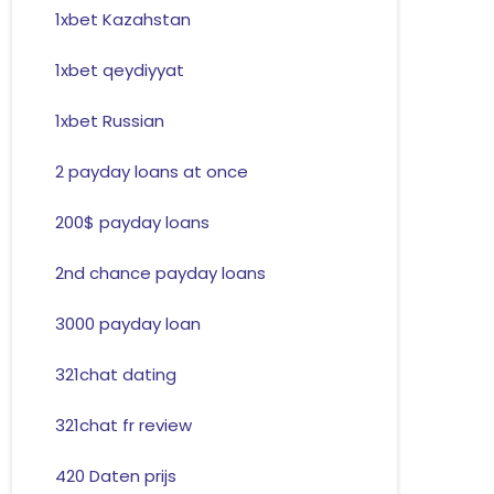
1xbet Kazahstan
1xbet qeydiyyat
1xbet Russian
2 payday loans at once
200$ payday loans
2nd chance payday loans
3000 payday loan
321chat dating
321chat fr review
420 Daten prijs