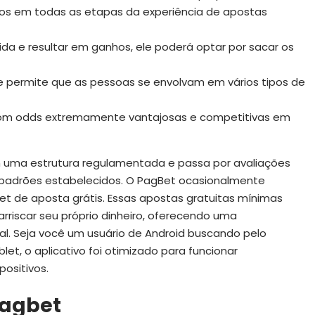
ios em todas as etapas da experiência de apostas
da e resultar em ganhos, ele poderá optar por sacar os
e permite que as pessoas se envolvam em vários tipos de
com odds extremamente vantajosas e competitivas em
 uma estrutura regulamentada e passa por avaliações
padrões estabelecidos. O PagBet ocasionalmente
 de aposta grátis. Essas apostas gratuitas mínimas
riscar seu próprio dinheiro, oferecendo uma
al. Seja você um usuário de Android buscando pelo
t, o aplicativo foi otimizado para funcionar
ositivos.
Pagbet