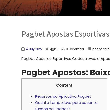
Pagbet Apostas Esportivas
4 July 2022
kjgit9
0 Comment
pagbet braz
Pagbet Apostas Esportivas Cadastre-se e Apos
Pagbet Apostas: Baix
Content
Recursos do Aplicativo Pagbet
Quanto tempo leva para sacar os
fundos na Pagbet?