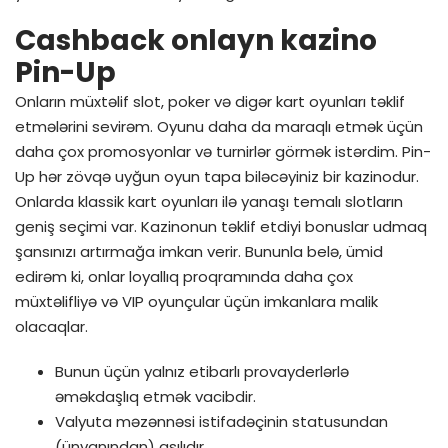
Cashback onlayn kazino
Pin-Up
Onların müxtəlif slot, poker və digər kart oyunları təklif
etmələrini sevirəm. Oyunu daha da maraqlı etmək üçün
daha çox promosyonlar və turnirlər görmək istərdim. Pin-
Up hər zövqə uyğun oyun tapa biləcəyiniz bir kazinodur.
Onlarda klassik kart oyunları ilə yanaşı temalı slotların
geniş seçimi var. Kazinonun təklif etdiyi bonuslar udmaq
şansınızı artırmağa imkan verir. Bununla belə, ümid
edirəm ki, onlar loyallıq proqramında daha çox
müxtəlifliyə və VIP oyunçular üçün imkanlara malik
olacaqlar.
Bunun üçün yalnız etibarlı provayderlərlə
əməkdaşlıq etmək vacibdir.
Valyuta məzənnəsi istifadəçinin statusundan
(ünvanından) asılıdır.