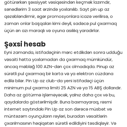
götürərkən şəxsiyyət vəsiqəsindən keçmək lazımdır,
sənədlərim 3 saat ərzində yoxlanılıb. Sayt pin up az
qəzəbləndirmir, əgər promosyonlara icazə verilirsə, o
zaman onlar başqaları kimi deyil, sadəcə pul çıxarmaq
üçün ən azı maraqlı və oyuna asılılıq yaradırlar.
Şəxsi hesab
Eyni zamanda, istifadəçinin mərc etdikdən sonra udduğu
vəsaiti hətta yoxlamadan da çıxarmaq mümkündür,
ancaq məbləğ 100 AZN-dən çox olmadıqda. Pinup az
sürətli pul çıxarmaq bir karta və ya elektron cüzdana
edilə bilər. Pin Up az club-da yeni istifadəçi üçün
minimum pul çıxarma limiti 25 AZN və ya 15 ABŞ dollarıdır.
Daha az götürmə işləməyəcək, yalnız daha çox və bu,
qaydalarda göstərilmişdir. Buna baxmayaraq, rəsmi
internet saytındakı Pin Up az son dərəcə müsbət və
müntəzəm oyunçuların rəyləri, buradan vəsaitlərin
çıxarılmasının həqiqətən sürətli edildiyini təsdiqləyir. Və