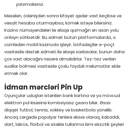
yatırmalısınız.
Məsələn, ödənişdən sonra kifayət qədər vaxt keçibsə və
vəsait hesaba oturmayıbsa, kömək istəyə bilərsiniz.
Kazino nümayəndələri ilə əlaqə qurmağın ən asan yolu
onlayn söhbətdir. Bu xidmət bütün platformalarda, o
cümlədən mobil kazinoda işləyir. İstifadəçilər e-poçt
vasitəsilə dəstək xidməti ilə əlaqə saxlasalar, bunun daha
çox vaxt alacağını nəzərə almalıdırlar. Tez-tez verilən
suallar bölməsi vasitəsilə çoxlu faydalı məlumatlar əldə
etmək olar.
İdman mərcləri Pin Up
Oyunçular uduşları istənilən bank kartına və ya mövcud
elektron pul kisəsinə komissiyasız çıxara bilər. Əsas
diqqət futbol, ​​tennis, xokkey və basketbola yönəlib.
Ancaq cərgədə populyar fənlərə əlavə olaraq, kabaddi,
dart, lakros, florbol və xizəklə tullanma kimi ekzotik şeyləri