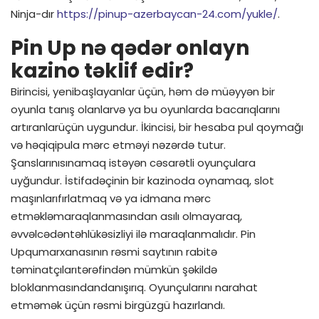
Ninja-dır
https://pinup-azerbaycan-24.com/yukle/
.
Pin Up nə qədər onlayn
kazino təklif edir?
Birincisi, yenibaşlayanlar üçün, həm də müəyyən bir
oyunla tanış olanlarvə ya bu oyunlarda bacarıqlarını
artıranlarüçün uygundur. İkincisi, bir hesaba pul qoymağı
və həqiqipula mərc etməyi nəzərdə tutur.
Şanslarınısınamaq istəyən cəsarətli oyunçulara
uyğundur. İstifadəçinin bir kazinoda oynamaq, slot
maşınlarıfırlatmaq və ya idmana mərc
etməkləmaraqlanmasından asılı olmayaraq,
əvvəlcədəntəhlükəsizliyi ilə maraqlanmalıdır. Pin
Upqumarxanasının rəsmi saytının rabitə
təminatçılarıtərəfindən mümkün şəkildə
bloklanmasındandanışırıq. Oyunçularını narahat
etməmək üçün rəsmi birgüzgü hazırlandı.