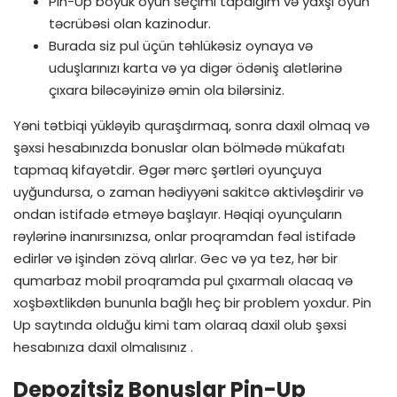
Pin-Up böyük oyun seçimi tapdığım və yaxşı oyun
təcrübəsi olan kazinodur.
Burada siz pul üçün təhlükəsiz oynaya və
uduşlarınızı karta və ya digər ödəniş alətlərinə
çıxara biləcəyinizə əmin ola bilərsiniz.
Yəni tətbiqi yükləyib quraşdırmaq, sonra daxil olmaq və
şəxsi hesabınızda bonuslar olan bölmədə mükafatı
tapmaq kifayətdir. Əgər mərc şərtləri oyunçuya
uyğundursa, o zaman hədiyyəni sakitcə aktivləşdirir və
ondan istifadə etməyə başlayır. Həqiqi oyunçuların
rəylərinə inanırsınızsa, onlar proqramdan fəal istifadə
edirlər və işindən zövq alırlar. Gec və ya tez, hər bir
qumarbaz mobil proqramda pul çıxarmalı olacaq və
xoşbəxtlikdən bununla bağlı heç bir problem yoxdur. Pin
Up saytında olduğu kimi tam olaraq daxil olub şəxsi
hesabınıza daxil olmalısınız .
Depozitsiz Bonuslar Pin-Up