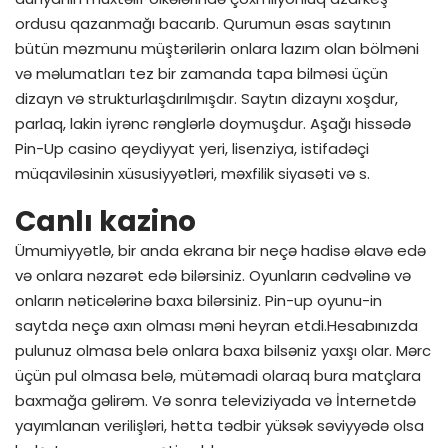
ordusu qazanmağı bacarıb. Qurumun əsas saytının
bütün məzmunu müştərilərin onlara lazım olan bölməni
və məlumatları tez bir zamanda tapa bilməsi üçün
dizayn və strukturlaşdırılmışdır. Saytın dizaynı xoşdur,
parlaq, lakin iyrənc rənglərlə doymuşdur. Aşağı hissədə
Pin-Up casino qeydiyyat yeri, lisenziya, istifadəçi
müqaviləsinin xüsusiyyətləri, məxfilik siyasəti və s.
Canlı kazino
Ümumiyyətlə, bir anda ekrana bir neçə hadisə əlavə edə
və onlara nəzarət edə bilərsiniz. Oyunların cədvəlinə və
onların nəticələrinə baxa bilərsiniz. Pin-up oyunu-in
saytda neçə axın olması məni heyran etdi.Hesabınızda
pulunuz olmasa belə onlara baxa bilsəniz yaxşı olar. Mərc
üçün pul olmasa belə, mütəmadi olaraq bura matçlara
baxmağa gəlirəm. Və sonra televiziyada və İnternetdə
yayımlanan verilişləri, hətta tədbir yüksək səviyyədə olsa