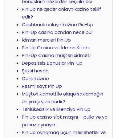
bonusların nəzərdən keçirilməsi
Pin Up nə qədər onlayn kazino təklif
edir?
Cashback onlayn kazino Pin-Up
Pin-Up casino azndan necə pul
İdman mərcləri Pin Up
Pin Up Casino və İdman Kitabı
Pin-Up Casino müştəri xidməti
Depozitsiz Bonuslar Pin-Up
Şəxsi hesab
Canlı kazino
Rəsmi sayt Pin Up
Müştəri xidməti ilə əlaqə saxlamağın
ən yaxşı yolu nədir?
Təhlükəsizlik və lisenziya Pin Up
Pin Up casino slot maşını – pulla və ya
pulsuz oynayın
Pin Up oynamaq üçün məsləhətlər və