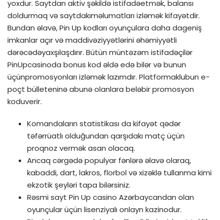
yoxdur. Saytdan aktiv şəkildə istifadəetmək, balansı
doldurmaq və saytdakıməlumatları izləmək kifayətdir.
Bundan əlavə, Pin Up kodları oyunçulara daha dageniş
imkanlar açır və maddivəziyyətlərini əhəmiyyətli
dərəcədəyaxşılaşdırır. Bütün müntəzəm istifadəçilər
PinUpcasinoda bonus kod əldə edə bilər və bunun
üçünpromosyonları izləmək lazımdır. Platformaklubun e-
poçt bülleteninə abunə olanlara beləbir promosyon
koduverir.
Komandaların statistikası da kifayət qədər
təfərrüatlı olduğundan qarşıdakı matç üçün
proqnoz vermək asan olacaq.
Ancaq cərgədə populyar fənlərə əlavə olaraq,
kabaddi, dart, lakros, florbol və xizəklə tullanma kimi
ekzotik şeyləri tapa bilərsiniz.
Rəsmi sayt Pin Up casino Azərbaycandan olan
oyunçular üçün lisenziyalı onlayn kazinodur.