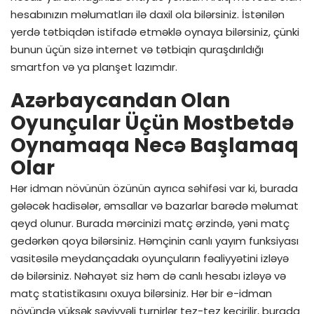
hesabınızın məlumatları ilə daxil ola bilərsiniz. İstənilən
yerdə tətbiqdən istifadə etməklə oynaya bilərsiniz, çünki
bunun üçün sizə internet və tətbiqin quraşdırıldığı
smartfon və ya planşet lazımdır.
Azərbaycandan Olan
Oyunçular Üçün Mostbetdə
Oynamaqa Necə Başlamaq
Olar
Hər idman növünün özünün ayrıca səhifəsi var ki, burada
gələcək hadisələr, əmsallar və bazarlar barədə məlumat
qeyd olunur. Burada mərcinizi matç ərzində, yəni matç
gedərkən qoya bilərsiniz. Həmçinin canlı yayım funksiyası
vasitəsilə meydançadakı oyunçuların fəaliyyətini izləyə
də bilərsiniz. Nəhayət siz həm də canlı hesabı izləyə və
matç statistikasını oxuya bilərsiniz. Hər bir e-idman
növündə yüksək səviyyəli turnirlər tez-tez keçirilir, burada