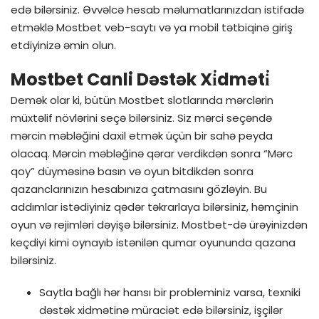
edə bilərsiniz. Əvvəlcə hesab məlumatlarınızdan istifadə
etməklə Mostbet veb-saytı və ya mobil tətbiqinə giriş
etdiyinizə əmin olun.
Mostbet Canli Dəstək Xi̇dməti̇
Demək olar ki, bütün Mostbet slotlarında mərclərin
müxtəlif növlərini seçə bilərsiniz. Siz mərci seçəndə
mərcin məbləğini daxil etmək üçün bir sahə peyda
olacaq. Mərcin məbləğinə qərar verdikdən sonra “Mərc
qoy” düyməsinə basın və oyun bitdikdən sonra
qazanclarınızın hesabınıza çatmasını gözləyin. Bu
addımlar istədiyiniz qədər təkrarlaya bilərsiniz, həmçinin
oyun və rejimləri dəyişə bilərsiniz. Mostbet-də ürəyinizdən
keçdiyi kimi oynayıb istənilən qumar oyununda qazana
bilərsiniz.
Saytla bağlı hər hansı bir probleminiz varsa, texniki
dəstək xidmətinə müraciət edə bilərsiniz, işçilər