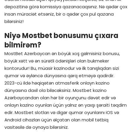
depozitinə görə komissiya qazanacaqsınız. Nə qədər çox
insan müraciət etsəniz, bir o qədər çox pul qazana
bilərsiniz!
Niyə Mostbet bonusumu çıxara
bilmirəm?
MostBet Azerbaycan ən böyük xoş gəlmisiniz bonusu,
böyük xətt və ən sürətli ödənişləri olan bukmeker
kontorudur! Bu, müasir kazinodur və ilk tanışlıqdan sizi
qumar və əyləncə dünyasına qərq etməyə qadirdir.
2023-cü ildə həqiqətən atmasferik onlayn kazino
dünyasına daxil ola biləcəksiniz. Mostbet kazino
Azərbaycandan olan hər bir oyunçunu dəvət edir və
onlayn kazino oyunları üçün yalnız ən yaxşı şəraiti təqdim
edir. Mostbet slotları və digər qumar oyunlarını iOS və
Android cihazları üçün əlçatan olan mobil tətbiq
vasitəsilə də oynaya bilərsiniz.