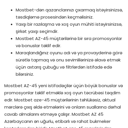
Mostbet-dən qazanclarınızı çıxarmaq istəyirsinizsə,
təsdiqləmə prosesindən keçməlisiniz.
Yaxşı bir razılaşma və xoş oyun mühiti istəyirsinizsə,
şirkət yaxşı seçimdir.
Mostbet AZ-45 müştərilərinə bir sıra promosyonlar
və bonuslar təklif edir.
Maraqlandığınız oyunu adı və ya provayderinə görə
sürətlə tapmaq və onu sevimlilərinizə əlavə etmək
üçün axtarış çubuğu və filtrlərdən istifadə edə
bilərsiniz.
Mostbet AZ-45 yeni istifadəçilər üçün böyük bonuslar və
promosyonlar təklif etməklə xoş oyun təcrübəsi təqdim
edir. Mostbet aze-45 müştərilərinin təhlükəsiz, aktual
mərclərə çıxış əldə etmələrini və onların suallarına dərhal
cavab almalarını etməyə çalışır. Mostbet AZ 45
Azərbaycanın ən uğurlu, etibarlı və rahat bukmeker