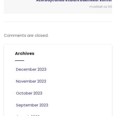
Azerbaycanda etibarlı bukmeker kontor
mostbet az 90
Comments are closed.
Archives
December 2023
November 2023
October 2023
September 2023