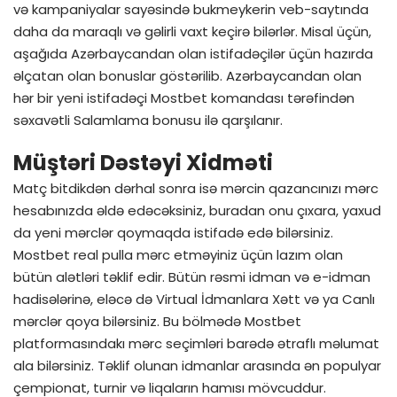
və kampaniyalar sayəsində bukmeykerin veb-saytında
daha da maraqlı və gəlirli vaxt keçirə bilərlər. Misal üçün,
aşağıda Azərbaycandan olan istifadəçilər üçün hazırda
əlçatan olan bonuslar göstərilib. Azərbaycandan olan
hər bir yeni istifadəçi Mostbet komandası tərəfindən
səxavətli Salamlama bonusu ilə qarşılanır.
Müştəri Dəstəyi Xidməti
Matç bitdikdən dərhal sonra isə mərcin qazancınızı mərc
hesabınızda əldə edəcəksiniz, buradan onu çıxara, yaxud
da yeni mərclər qoymaqda istifadə edə bilərsiniz.
Mostbet real pulla mərc etməyiniz üçün lazım olan
bütün alətləri təklif edir. Bütün rəsmi idman və e-idman
hadisələrinə, eləcə də Virtual İdmanlara Xətt və ya Canlı
mərclər qoya bilərsiniz. Bu bölmədə Mostbet
platformasındakı mərc seçimləri barədə ətraflı məlumat
ala bilərsiniz. Təklif olunan idmanlar arasında ən populyar
çempionat, turnir və liqaların hamısı mövcuddur.