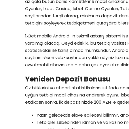
az qala bütün bahis xidmətlərinə mobil cihazlar üzə
Oyunlar, 1xbet Casino, 1xbet Casino Oyunları, To
saytlarından fərqli olaraq, minimum depozit dərə
tətbiqini söyləyərək tətbiqetməni quraşdıra bilərsi
1xBet mobile Android-in təkmil axtarış sistemi is
yardımçı olacaq. Qeyd edək ki, bu tətbiq vasitəsilə
statistikaları ilə tanış olmaq mümkündür. Android
saytının rəsmi veb-saytından yükləməyiniz lazım
əvvəl mobil cihazınızda – daha çox ayar etməlisi
Yenidən Depozit Bonusu
Öz biliklərini və etibarlı statistikalarını istifadə ed
uyğun tətbiqi mobil cihazına endirərək oyunu 1xbet’
etdikdən sonra, ilk depozitinizdə 200 AZN-ə qədər
Yaxın gələcəkdə əlavə ediləcəyi bilinmir, an
Tətbiqlər səbəbindən idman və ya kazino m