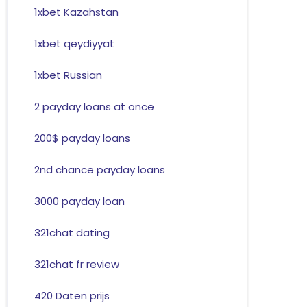
1xbet Kazahstan
1xbet qeydiyyat
1xbet Russian
2 payday loans at once
200$ payday loans
2nd chance payday loans
3000 payday loan
321chat dating
321chat fr review
420 Daten prijs