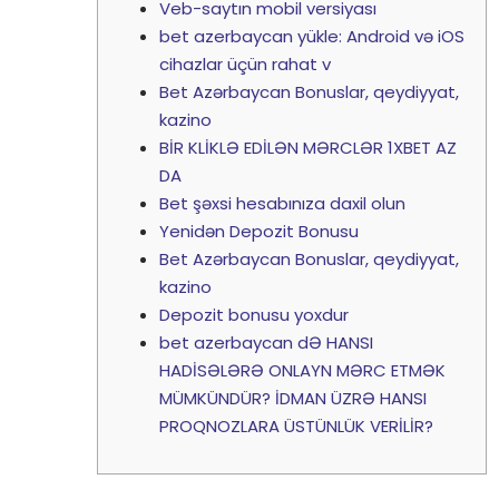
Veb-saytın mobil versiyası
bet azerbaycan yükle: Android və iOS
cihazlar üçün rahat v
Bet Azərbaycan Bonuslar, qeydiyyat,
kazino
BİR KLİKLƏ EDİLƏN MƏRCLƏR 1XBET AZ
DA
Bet şəxsi hesabınıza daxil olun
Yenidən Depozit Bonusu
Bet Azərbaycan Bonuslar, qeydiyyat,
kazino
Depozit bonusu yoxdur
bet azerbaycan dƏ HANSI
HADİSƏLƏRƏ ONLAYN MƏRC ETMƏK
MÜMKÜNDÜR? İDMAN ÜZRƏ HANSI
PROQNOZLARA ÜSTÜNLÜK VERİLİR?