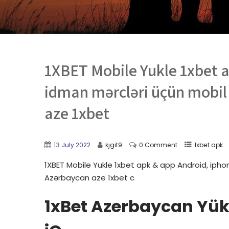
1XBET Mobile Yukle 1xbet a
idman mərcləri üçün mobil
aze 1xbet
13 July 2022
kjgit9
0 Comment
1xbet apk
1XBET Mobile Yukle 1xbet apk & app Android, ipho
Azərbaycan aze 1xbet c
1xBet Azerbaycan Yükl