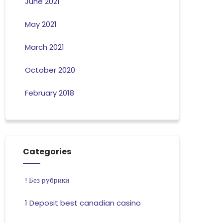
June 2021
May 2021
March 2021
October 2020
February 2018
Categories
! Без рубрики
1 Deposit best canadian casino