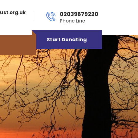
ust.org.uk
02039879220
Phone Line
Start Donating