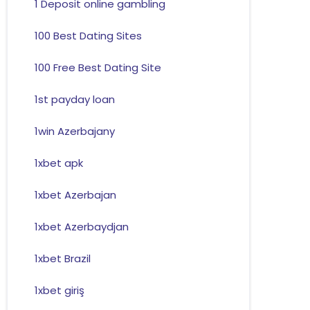
1 Deposit online gambling
100 Best Dating Sites
100 Free Best Dating Site
1st payday loan
1win Azerbajany
1xbet apk
1xbet Azerbajan
1xbet Azerbaydjan
1xbet Brazil
1xbet giriş