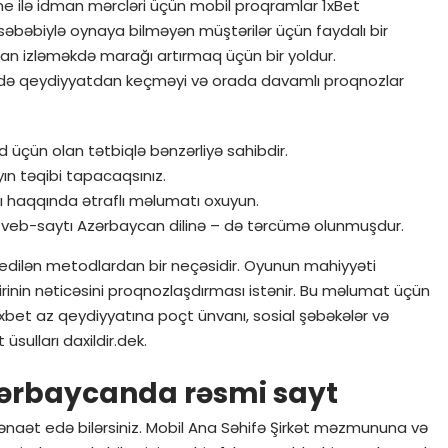
ne ilə idman mərcləri üçün mobil proqramlar 1xBet
əbəbiylə oynaya bilməyən müştərilər üçün faydalı bir
man izləməkdə marağı artırmaq üçün bir yoldur.
ndə qeydiyyatdan keçməyi və orada davamlı proqnozlar
 üçün olan tətbiqlə bənzərliyə sahibdir.
yın təqibi tapacaqsınız.
ı haqqında ətraflı məlumatı oxuyun.
veb-saytı Azərbaycan dilinə – də tərcümə olunmuşdur.
bul edilən metodlardan bir neçəsidir. Oyunun mahiyyəti
irinin nəticəsini proqnozlaşdırması istənir. Bu məlumat üçün
. 1xbet az qeydiyyatına poçt ünvanı, sosial şəbəkələr və
sulları daxildir.dek.
Azərbaycanda rəsmi sayt
naət edə bilərsiniz. Mobil Ana Səhifə Şirkət məzmununa və