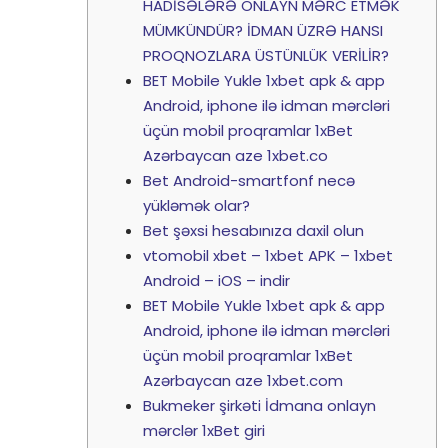
HADİSƏLƏRƏ ONLAYN MƏRC ETMƏK
MÜMKÜNDÜR? İDMAN ÜZRƏ HANSI
PROQNOZLARA ÜSTÜNLÜK VERİLİR?
BET Mobile Yukle 1xbet apk & app
Android, iphone ilə idman mərcləri
üçün mobil proqramlar 1xBet
Azərbaycan aze 1xbet.co
Bet Android-smartfonf necə
yükləmək olar?
Bet şəxsi hesabınıza daxil olun
vtomobil xbet – 1xbet APK – 1xbet
Android – iOS – indir
BET Mobile Yukle 1xbet apk & app
Android, iphone ilə idman mərcləri
üçün mobil proqramlar 1xBet
Azərbaycan aze 1xbet.com
Bukmeker şirkəti İdmana onlayn
mərclər 1xBet giri