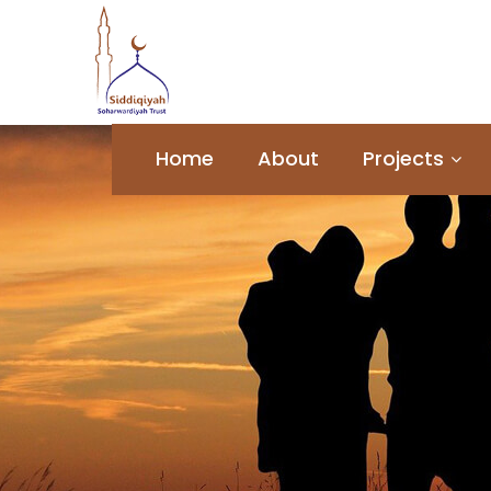
Home
About
Projects