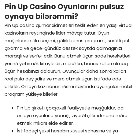
Pin Up Casino Oyunlarını pulsuz
oynaya bilərəmmi?
Pin Up casino qumar xidmətləri təklif edən ən yaxşı virtual
kazinoların reytinqində lider mövqe tutur. Oyun
maşınlarının əla seçimi, gəlirli bonus proqramı, sürətli pul
çıxarma və gecə-gündüz dəstək saytda qalmağınızı
maraqlı və sərfəli edir. Bunu etmək üçün sadə hərəkətləri
yerinə yetirmək kifayətdir, məsələn, bonus xalları almaq
üçün hesabınızı doldurun. Oyunçular daha sonra xalları
real pula dəyişdirə və mərc etmək üçün istifadə edə
bilərlər. Onlayn kazinonun rəsmi saytında oyunçular mobil
proqram yükləyə bilərlər.
Pin Up şirkəti çoxşaxəli fəaliyyətlə məşğuldur, adi
onlayn oyunlarla yanaşı, ziyarətçilər idmana mərc
etmək imkanı əldə edirlər.
İstifadəçi şəxsi hesabın xüsusi sahəsinə və ya