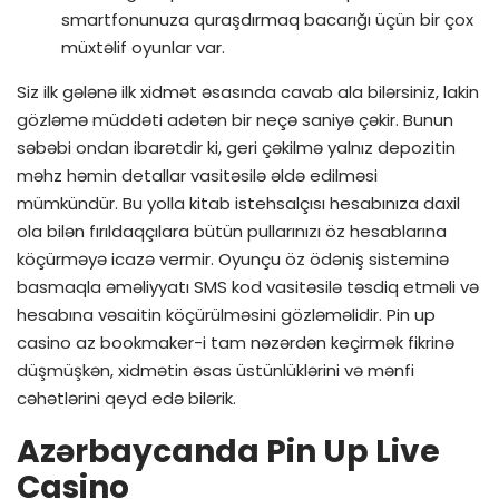
smartfonunuza quraşdırmaq bacarığı üçün bir çox
müxtəlif oyunlar var.
Siz ilk gələnə ilk xidmət əsasında cavab ala bilərsiniz, lakin
gözləmə müddəti adətən bir neçə saniyə çəkir. Bunun
səbəbi ondan ibarətdir ki, geri çəkilmə yalnız depozitin
məhz həmin detallar vasitəsilə əldə edilməsi
mümkündür. Bu yolla kitab istehsalçısı hesabınıza daxil
ola bilən fırıldaqçılara bütün pullarınızı öz hesablarına
köçürməyə icazə vermir. Oyunçu öz ödəniş sisteminə
basmaqla əməliyyatı SMS kod vasitəsilə təsdiq etməli və
hesabına vəsaitin köçürülməsini gözləməlidir. Pin up
casino az bookmaker-i tam nəzərdən keçirmək fikrinə
düşmüşkən, xidmətin əsas üstünlüklərini və mənfi
cəhətlərini qeyd edə bilərik.
Azərbaycanda Pin Up Live
Casino