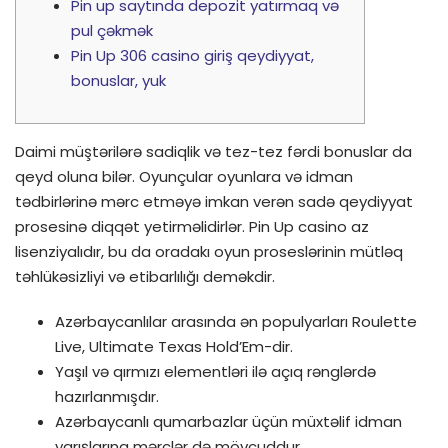
Pin up saytında depozit yatırmaq və
pul çəkmək
Pin Up 306 casino giriş qeydiyyat,
bonuslar, yuk
Daimi müştərilərə sadiqlik və tez-tez fərdi bonuslar da
qeyd oluna bilər. Oyunçular oyunlara və idman
tədbirlərinə mərc etməyə imkan verən sadə qeydiyyat
prosesinə diqqət yetirməlidirlər. Pin Up casino az
lisenziyalıdır, bu da oradakı oyun proseslərinin mütləq
təhlükəsizliyi və etibarlılığı deməkdir.
Azərbaycanlılar arasında ən populyarları Roulette
Live, Ultimate Texas Hold’Em-dir.
Yaşıl və qırmızı elementləri ilə açıq rənglərdə
hazırlanmışdır.
Azərbaycanlı qumarbazlar üçün müxtəlif idman
yarışlarına mərclər də mövcuddur.