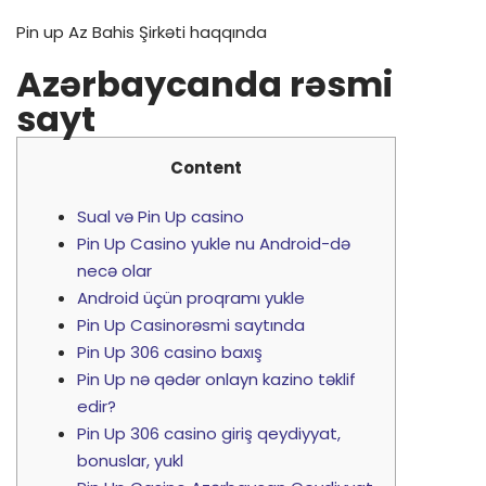
Pin up Az Bahis Şirkəti haqqında
Azərbaycanda rəsmi
sayt
Content
Sual və Pin Up casino
Pin Up Casino yukle nu Android-də
necə olar
Android üçün proqramı yukle
Pin Up Casinorəsmi saytında
Pin Up 306 casino baxış
Pin Up nə qədər onlayn kazino təklif
edir?
Pin Up 306 casino giriş qeydiyyat,
bonuslar, yukl