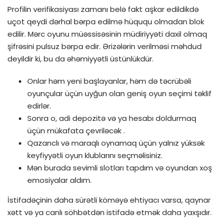
Profilin verifikasiyası zamanı belə fakt aşkar edildikdə
uçot qeydi dərhal bərpa edilmə hüququ olmadan blok
edilir. Mərc oyunu müəssisəsinin müdiriyyəti daxil olmaq
şifrəsini pulsuz bərpa edir. Ərizələrin verilməsi məhdud
deyildir ki, bu da əhəmiyyətli üstünlükdür.
Onlar həm yeni başlayanlar, həm də təcrübəli
oyunçular üçün uyğun olan geniş oyun seçimi təklif
edirlər.
Sonra o, adi depozitə və ya hesabı doldurmaq
üçün mükafata çevriləcək .
Qazanclı və maraqlı oynamaq üçün yalnız yüksək
keyfiyyətli oyun klublarını seçməlisiniz.
Mən burada sevimli slotları tapdım və oyundan xoş
emosiyalar aldım.
İstifadəçinin daha sürətli köməyə ehtiyacı varsa, qaynar
xətt və ya canlı söhbətdən istifadə etmək daha yaxşıdır.