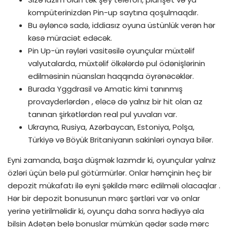
kompüterinizdən Pin-up saytına qoşulmaqdır.
Bu əyləncə sadə, iddiasız oyuna üstünlük verən hər
kəsə müraciət edəcək.
Pin Up-ün rəyləri vasitəsilə oyunçular müxtəlif
valyutalarda, müxtəlif ölkələrdə pul ödənişlərinin
edilməsinin nüansları haqqında öyrənəcəklər.
Burada Yggdrasil və Amatic kimi tanınmış
provayderlərdən , eləcə də yalnız bir hit olan az
tanınan şirkətlərdən real pul yuvaları var.
Ukrayna, Rusiya, Azərbaycan, Estoniya, Polşa,
Türkiyə və Böyük Britaniyanın sakinləri oynaya bilər.
Eyni zamanda, başa düşmək lazımdır ki, oyunçular yalnız
özləri üçün belə pul götürmürlər. Onlar həmçinin heç bir
depozit mükafatı ilə eyni şəkildə mərc edilməli olacaqlar .
Hər bir depozit bonusunun mərc şərtləri var və onlar
yerinə yetirilməlidir ki, oyunçu daha sonra hədiyyə ala
bilsin Adətən belə bonuslar mümkün qədər sadə mərc