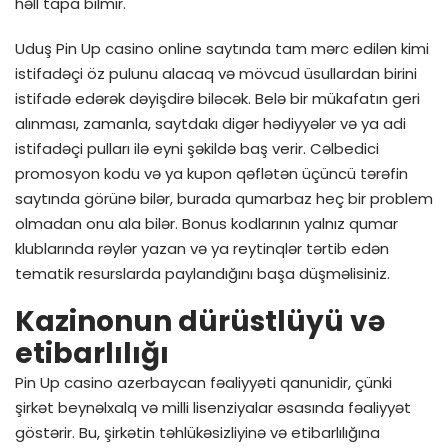
həll tapa bilmir.
Uduş Pin Up casino online saytında tam mərc edilən kimi
istifadəçi öz pulunu alacaq və mövcud üsullardan birini
istifadə edərək dəyişdirə biləcək. Belə bir mükafatın geri
alınması, zamanla, saytdakı digər hədiyyələr və ya adi
istifadəçi pulları ilə eyni şəkildə baş verir. Cəlbedici
promosyon kodu və ya kupon qəflətən üçüncü tərəfin
saytında görünə bilər, burada qumarbaz heç bir problem
olmadan onu ala bilər. Bonus kodlarının yalnız qumar
klublarında rəylər yazan və ya reytinqlər tərtib edən
tematik resurslarda paylandığını başa düşməlisiniz.
Kazinonun dürüstlüyü və
etibarlılığı
Pin Up casino azerbaycan fəaliyyəti qanunidir, çünki
şirkət beynəlxalq və milli lisenziyalar əsasında fəaliyyət
göstərir. Bu, şirkətin təhlükəsizliyinə və etibarlılığına