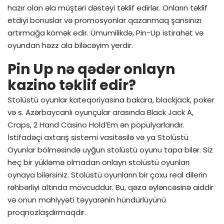
hazır olan əla müştəri dəstəyi təklif edirlər. Onların təklif
etdiyi bonuslar və promosyonlar qazanmaq şansınızı
artırmağa kömək edir. Ümumilikdə, Pin-Up istirahət və
oyundan həzz ala biləcəyim yerdir.
Pin Up nə qədər onlayn
kazino təklif edir?
Stolüstü oyunlar kateqoriyasına bakara, blackjack, poker
və s. Azərbaycanlı oyunçular arasında Black Jack A,
Craps, 2 Hand Casino Hold’Em ən populyarlarıdır.
İstifadəçi axtarış sistemi vasitəsilə və ya Stolüstü
Oyunlar bölməsində uyğun stolüstü oyunu tapa bilər. Siz
heç bir yükləmə olmadan onlayn stolüstü oyunları
oynaya bilərsiniz. Stolüstü oyunların bir çoxu real dilerin
rəhbərliyi altında mövcuddur. Bu, qəza əyləncəsinə aiddir
və onun mahiyyəti təyyarənin hündürlüyünü
proqnozlaşdırmaqdır.