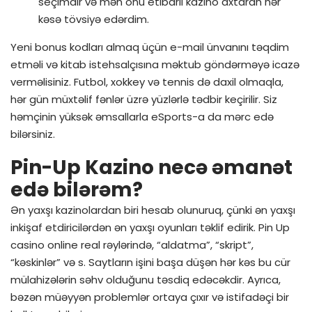
seçimdir və mən onu etibarlı kazino axtaran hər
kəsə tövsiyə edərdim.
Yeni bonus kodları almaq üçün e-mail ünvanını təqdim
etməli və kitab istehsalçısına məktub göndərməyə icazə
verməlisiniz. Futbol, xokkey və tennis də daxil olmaqla,
hər gün müxtəlif fənlər üzrə yüzlərlə tədbir keçirilir. Siz
həmçinin yüksək əmsallarla eSports-a da mərc edə
bilərsiniz.
Pin-Up Kazino necə əmanət
edə bilərəm?
Ən yaxşı kazinolardan biri hesab olunuruq, çünki ən yaxşı
inkişaf etdiricilərdən ən yaxşı oyunları təklif edirik. Pin Up
casino online real rəylərində, “aldatma”, “skript”,
“kəskinlər” və s. Saytların işini başa düşən hər kəs bu cür
mülahizələrin səhv olduğunu təsdiq edəcəkdir. Ayrıca,
bəzən müəyyən problemlər ortaya çıxır və istifadəçi bir