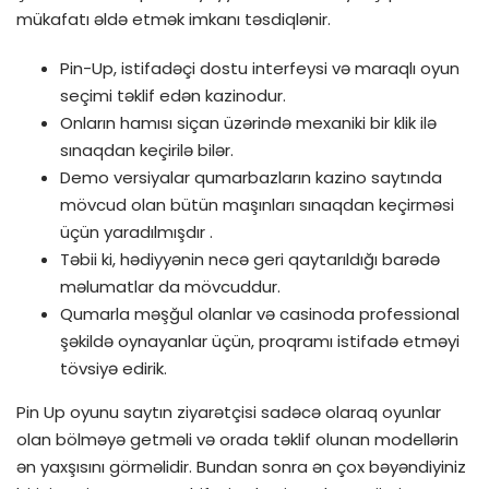
mükafatı əldə etmək imkanı təsdiqlənir.
Pin-Up, istifadəçi dostu interfeysi və maraqlı oyun
seçimi təklif edən kazinodur.
Onların hamısı siçan üzərində mexaniki bir klik ilə
sınaqdan keçirilə bilər.
Demo versiyalar qumarbazların kazino saytında
mövcud olan bütün maşınları sınaqdan keçirməsi
üçün yaradılmışdır .
Təbii ki, hədiyyənin necə geri qaytarıldığı barədə
məlumatlar da mövcuddur.
Qumarla məşğul olanlar və casinoda professional
şəkildə oynayanlar üçün, proqramı istifadə etməyi
tövsiyə edirik.
Pin Up oyunu saytın ziyarətçisi sadəcə olaraq oyunlar
olan bölməyə getməli və orada təklif olunan modellərin
ən yaxşısını görməlidir. Bundan sonra ən çox bəyəndiyiniz