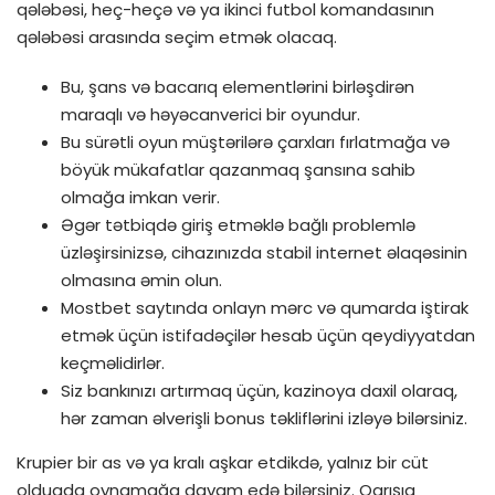
qələbəsi, heç-heçə və ya ikinci futbol komandasının
qələbəsi arasında seçim etmək olacaq.
Bu, şans və bacarıq elementlərini birləşdirən
maraqlı və həyəcanverici bir oyundur.
Bu sürətli oyun müştərilərə çarxları fırlatmağa və
böyük mükafatlar qazanmaq şansına sahib
olmağa imkan verir.
Əgər tətbiqdə giriş etməklə bağlı problemlə
üzləşirsinizsə, cihazınızda stabil internet əlaqəsinin
olmasına əmin olun.
Mostbet saytında onlayn mərc və qumarda iştirak
etmək üçün istifadəçilər hesab üçün qeydiyyatdan
keçməlidirlər.
Siz bankınızı artırmaq üçün, kazinoya daxil olaraq,
hər zaman əlverişli bonus təkliflərini izləyə bilərsiniz.
Krupier bir as və ya kralı aşkar etdikdə, yalnız bir cüt
olduqda oynamağa davam edə bilərsiniz. Qarışıq