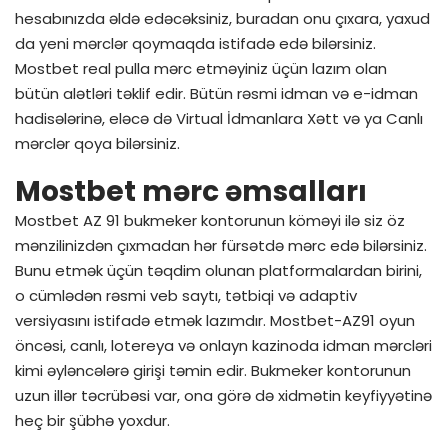
hesabınızda əldə edəcəksiniz, buradan onu çıxara, yaxud
da yeni mərclər qoymaqda istifadə edə bilərsiniz.
Mostbet real pulla mərc etməyiniz üçün lazım olan
bütün alətləri təklif edir. Bütün rəsmi idman və e-idman
hadisələrinə, eləcə də Virtual İdmanlara Xətt və ya Canlı
mərclər qoya bilərsiniz.
Mostbet mərc əmsalları
Mostbet AZ 91 bukmeker kontorunun köməyi ilə siz öz
mənzilinizdən çıxmadan hər fürsətdə mərc edə bilərsiniz.
Bunu etmək üçün təqdim olunan platformalardan birini,
o cümlədən rəsmi veb saytı, tətbiqi və adaptiv
versiyasını istifadə etmək lazımdır. Mostbet-AZ91 oyun
öncəsi, canlı, lotereya və onlayn kazinoda idman mərcləri
kimi əyləncələrə girişi təmin edir. Bukmeker kontorunun
uzun illər təcrübəsi var, ona görə də xidmətin keyfiyyətinə
heç bir şübhə yoxdur.