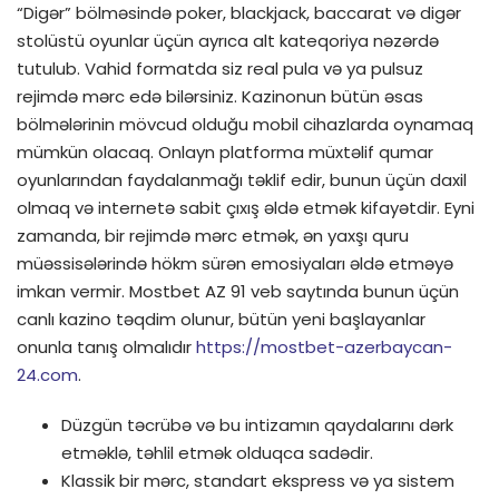
“Digər” bölməsində poker, blackjack, baccarat və digər
stolüstü oyunlar üçün ayrıca alt kateqoriya nəzərdə
tutulub. Vahid formatda siz real pula və ya pulsuz
rejimdə mərc edə bilərsiniz. Kazinonun bütün əsas
bölmələrinin mövcud olduğu mobil cihazlarda oynamaq
mümkün olacaq. Onlayn platforma müxtəlif qumar
oyunlarından faydalanmağı təklif edir, bunun üçün daxil
olmaq və internetə sabit çıxış əldə etmək kifayətdir. Eyni
zamanda, bir rejimdə mərc etmək, ən yaxşı quru
müəssisələrində hökm sürən emosiyaları əldə etməyə
imkan vermir. Mostbet AZ 91 veb saytında bunun üçün
canlı kazino təqdim olunur, bütün yeni başlayanlar
onunla tanış olmalıdır
https://mostbet-azerbaycan-
24.com
.
Düzgün təcrübə və bu intizamın qaydalarını dərk
etməklə, təhlil etmək olduqca sadədir.
Klassik bir mərc, standart ekspress və ya sistem