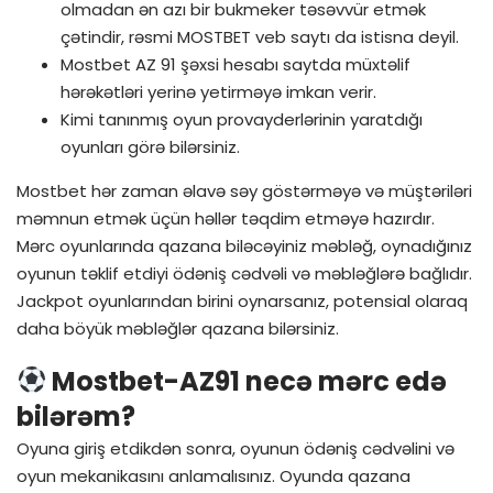
olmadan ən azı bir bukmeker təsəvvür etmək
çətindir, rəsmi MOSTBET veb saytı da istisna deyil.
Mostbet AZ 91 şəxsi hesabı saytda müxtəlif
hərəkətləri yerinə yetirməyə imkan verir.
Kimi tanınmış oyun provayderlərinin yaratdığı
oyunları görə bilərsiniz.
Mostbet hər zaman əlavə səy göstərməyə və müştəriləri
məmnun etmək üçün həllər təqdim etməyə hazırdır.
Mərc oyunlarında qazana biləcəyiniz məbləğ, oynadığınız
oyunun təklif etdiyi ödəniş cədvəli və məbləğlərə bağlıdır.
Jackpot oyunlarından birini oynarsanız, potensial olaraq
daha böyük məbləğlər qazana bilərsiniz.
Mostbet-AZ91 necə mərc edə
bilərəm?
Oyuna giriş etdikdən sonra, oyunun ödəniş cədvəlini və
oyun mekanikasını anlamalısınız. Oyunda qazana