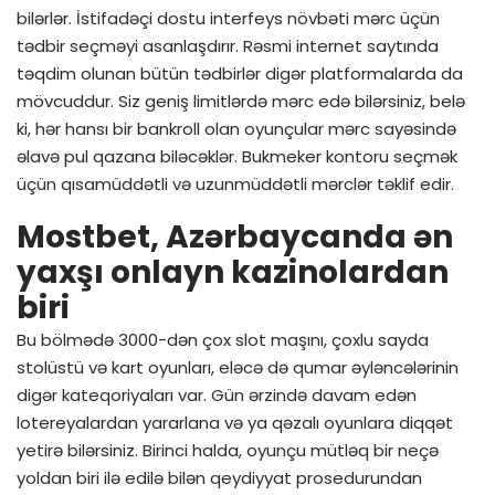
bilərlər. İstifadəçi dostu interfeys növbəti mərc üçün
tədbir seçməyi asanlaşdırır. Rəsmi internet saytında
təqdim olunan bütün tədbirlər digər platformalarda da
mövcuddur. Siz geniş limitlərdə mərc edə bilərsiniz, belə
ki, hər hansı bir bankroll olan oyunçular mərc sayəsində
əlavə pul qazana biləcəklər. Bukmeker kontoru seçmək
üçün qısamüddətli və uzunmüddətli mərclər təklif edir.
Mostbet, Azərbaycanda ən
yaxşı onlayn kazinolardan
biri
Bu bölmədə 3000-dən çox slot maşını, çoxlu sayda
stolüstü və kart oyunları, eləcə də qumar əyləncələrinin
digər kateqoriyaları var. Gün ərzində davam edən
lotereyalardan yararlana və ya qəzalı oyunlara diqqət
yetirə bilərsiniz. Birinci halda, oyunçu mütləq bir neçə
yoldan biri ilə edilə bilən qeydiyyat prosedurundan