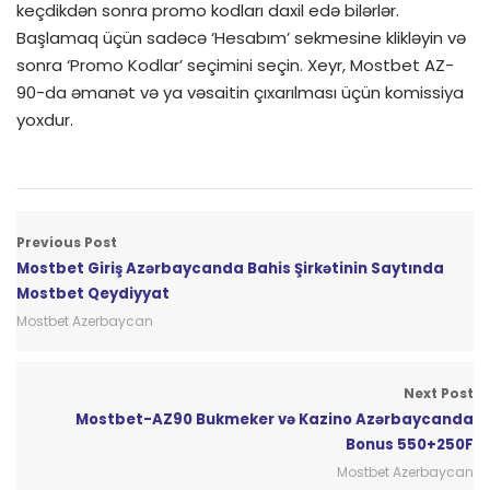
keçdikdən sonra promo kodları daxil edə bilərlər.
Başlamaq üçün sadəcə ‘Hesabım’ sekmesine klikləyin və
sonra ‘Promo Kodlar’ seçimini seçin. Xeyr, Mostbet AZ-
90-da əmanət və ya vəsaitin çıxarılması üçün komissiya
yoxdur.
Previous Post
Mostbet Giriş Azərbaycanda Bahis Şirkətinin Saytında
Mostbet Qeydiyyat
Mostbet Azerbaycan
Next Post
Mostbet-AZ90 Bukmeker və Kazino Azərbaycanda
Bonus 550+250F
Mostbet Azerbaycan