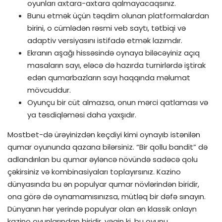
oyunları axtara-axtara qalmayacaqsınız.
Bunu etmək üçün təqdim olunan platformalardan
birini, o cümlədən rəsmi veb saytı, tətbiqi və
adaptiv versiyasını istifadə etmək lazımdır.
Ekranın aşağı hissəsində oynaya biləcəyiniz açıq
masaların sayı, eləcə də hazırda turnirlərdə iştirak
edən qumarbazların sayı haqqında məlumat
mövcuddur.
Oyunçu bir cüt almazsa, onun mərci qatlaması və
ya təsdiqləməsi daha yaxşıdır.
Mostbet-də ürəyinizdən keçdiyi kimi oynayıb istənilən
qumar oyununda qazana bilərsiniz. “Bir qollu bandit” də
adlandırılan bu qumar əyləncə növündə sadəcə qolu
çəkirsiniz və kombinasiyaları toplayırsınız. Kazino
dünyasında bu ən populyar qumar növlərindən biridir,
ona görə də oynamamısınızsa, mütləq bir dəfə sınayın.
Dünyanın hər yerində populyar olan ən klassik onlayn
kazino oyunlarından biridir, yəqin ki, bu oyunu