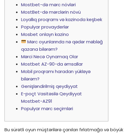
Mostbet-də mərc növləri
MostBet-də mərclərin növü
Loyallıq proqramı və kazinoda keşbek
Populyar provayderlər
Mosbet onlayn kazino
Mərc oyunlarında nə qədər məbləğ
qazana bilərəm?
Mərci Necə Oynamaq Olar
Mostbet AZ-90-da əmsallar
Mobil proqramı haradan yükləyə
bilərəm?
Genişləndirilmiş qeydiyyat
E-poçt Vasitəsilə Qeydiyyat
Mostbet-AZ91
Populyar mərc seçimləri
Bu sürətli oyun müştərilərə çarxları fırlatmağa və böyük