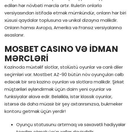
edilən hər növbəti mərclə artır. Ruletin onlarla
versiyasından istifadə etmək mümkündür, onların hər biri
xüsusi qaydalar toplusuna və unikal dizayna malikdir.
Onların hamısı Avropa, Amerika və Fransız versiyalarına
əsaslanır.
MOSBET CASINO VƏ İDMAN
MƏRCLƏRİ
Kazinoda müxtəlif slotlar, stolüstü oyunlar və canlı diler
seçimləri var. Mostbet AZ-90 bütün növ oyunçuları cəlb
edəcək bir sıra kazino oyunları və slotlara malikdir. Şirkət
müştəriləri əyləndirmək üçün daim yeni oyunlar və
funksiyalar əlavə edir. Beləliklə, istər klassik oyunlar,
istərsə də daha müasir bir şey axtarırsınızsa, bukmeker
kontoru getmək üçün yerdir!
Oyunçu statusunu artırmaq və səxavətli hədiyyələr
təqdim etmək üçün xallar dəyişdirilir.