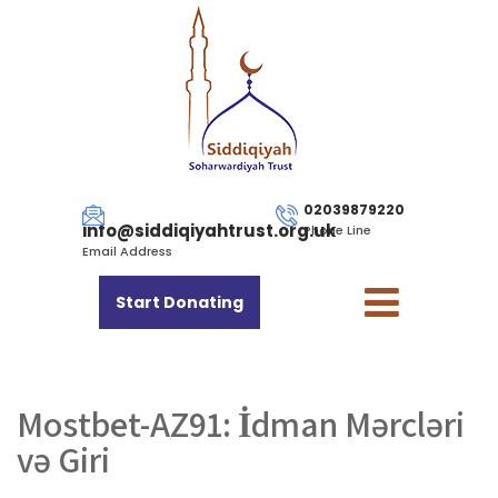
02039879220
info@siddiqiyahtrust.org.uk
Phone Line
Email Address
Start Donating
Mostbet-AZ91: İdman Mərcləri
və Giri