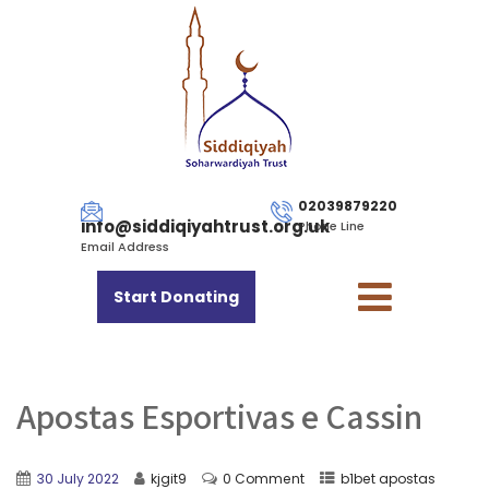
02039879220
info@siddiqiyahtrust.org.uk
Phone Line
Email Address
Start Donating
Apostas Esportivas e Cassin
30 July 2022
kjgit9
0 Comment
b1bet apostas