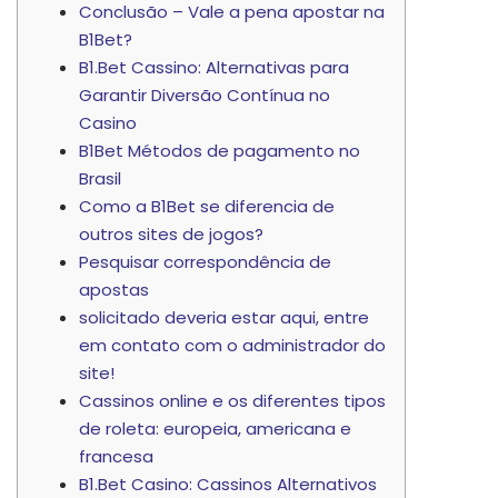
Conclusão – Vale a pena apostar na
B1Bet?
B1.Bet Cassino: Alternativas para
Garantir Diversão Contínua no
Casino
B1Bet Métodos de pagamento no
Brasil
Como a B1Bet se diferencia de
outros sites de jogos?
Pesquisar correspondência de
apostas
solicitado deveria estar aqui, entre
em contato com o administrador do
site!
Cassinos online e os diferentes tipos
de roleta: europeia, americana e
francesa
B1.Bet Casino: Cassinos Alternativos