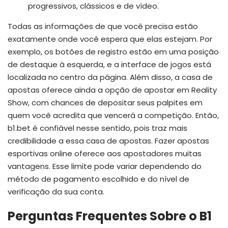
progressivos, clássicos e de vídeo.
Todas as informações de que você precisa estão
exatamente onde você espera que elas estejam. Por
exemplo, os botões de registro estão em uma posição
de destaque à esquerda, e a interface de jogos está
localizada no centro da página. Além disso, a casa de
apostas oferece ainda a opção de apostar em Reality
Show, com chances de depositar seus palpites em
quem você acredita que vencerá a competição. Então,
b1.bet é confiável nesse sentido, pois traz mais
credibilidade a essa casa de apostas. Fazer apostas
esportivas online oferece aos apostadores muitas
vantagens. Esse limite pode variar dependendo do
método de pagamento escolhido e do nível de
verificação da sua conta.
Perguntas Frequentes Sobre o B1