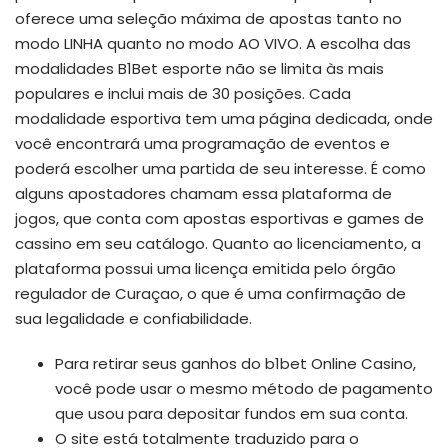
oferece uma seleção máxima de apostas tanto no
modo LINHA quanto no modo AO VIVO. A escolha das
modalidades B1Bet esporte não se limita às mais
populares e inclui mais de 30 posições. Cada
modalidade esportiva tem uma página dedicada, onde
você encontrará uma programação de eventos e
poderá escolher uma partida de seu interesse. É como
alguns apostadores chamam essa plataforma de
jogos, que conta com apostas esportivas e games de
cassino em seu catálogo. Quanto ao licenciamento, a
plataforma possui uma licença emitida pelo órgão
regulador de Curaçao, o que é uma confirmação de
sua legalidade e confiabilidade.
Para retirar seus ganhos do b1bet Online Casino,
você pode usar o mesmo método de pagamento
que usou para depositar fundos em sua conta.
O site está totalmente traduzido para o