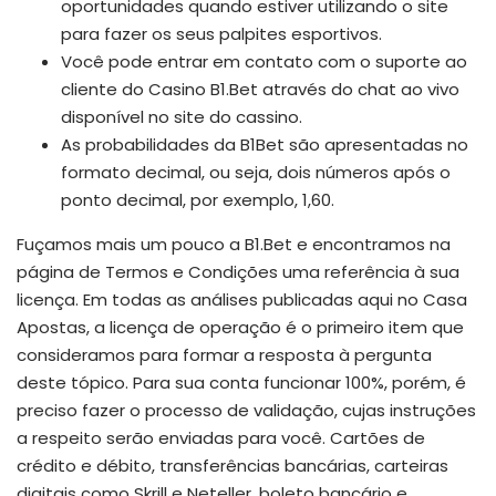
oportunidades quando estiver utilizando o site
para fazer os seus palpites esportivos.
Você pode entrar em contato com o suporte ao
cliente do Casino B1.Bet através do chat ao vivo
disponível no site do cassino.
As probabilidades da B1Bet são apresentadas no
formato decimal, ou seja, dois números após o
ponto decimal, por exemplo, 1,60.
Fuçamos mais um pouco a B1.Bet e encontramos na
página de Termos e Condições uma referência à sua
licença. Em todas as análises publicadas aqui no Casa
Apostas, a licença de operação é o primeiro item que
consideramos para formar a resposta à pergunta
deste tópico. Para sua conta funcionar 100%, porém, é
preciso fazer o processo de validação, cujas instruções
a respeito serão enviadas para você. Cartões de
crédito e débito, transferências bancárias, carteiras
digitais como Skrill e Neteller, boleto bancário e