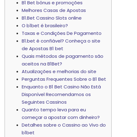
B1 Bet bônus e promoções
Melhores Casas de Apostas​
B1.Bet Cassino Slots online
O b1bet é brasileiro?
Taxas e Condições De Pagamento
B1.bet é confiável? Conheça o site
de Apostas B1 bet
Quais métodos de pagamento são
aceitos na B1Bet?
Atualizações e melhorias do site
Perguntas Frequentes Sobre o B1 Bet
Enquanto o B1 Bet Casino Não Está
Disponível Recomendamos os
Seguintes Cassinos
Quanto tempo leva para eu
começar a apostar com dinheiro?
Detalhes sobre o Cassino ao Vivo do
b1bet