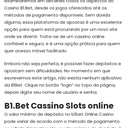
examinaremos em detalhes todos os aspectos do
Casino B1.Bet, desde os jogos oferecidos até os
métodos de pagamento disponíveis. Sem dúvida
alguma, essa plataforma de apostas é uma excelente
opção para quem está procurando por um novo site
onde se divertir. Trata-se de um cassino online
confiável e seguro, e é uma opção prática para quem
quer acesso móvel facilitado.
Embora não seja perfeita, é possível fazer depósitos e
apostam sem dificuldades. No momento em que
escrevemos este artigo, não existia nenhum aplicativo
da B1Bet. Clique no botão “login” no topo da página,
depois digite seu nome de usuário e senha.
B1.Bet Cassino Slots online
O valor mínimo de depósito no b1bet Online Casino
pode variar de acordo com o método de pagamento