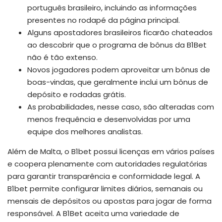
português brasileiro, incluindo as informações
presentes no rodapé da página principal.
Alguns apostadores brasileiros ficarão chateados
ao descobrir que o programa de bônus da B1Bet
não é tão extenso.
Novos jogadores podem aproveitar um bônus de
boas-vindas, que geralmente inclui um bônus de
depósito e rodadas grátis.
As probabilidades, nesse caso, são alteradas com
menos frequência e desenvolvidas por uma
equipe dos melhores analistas.
Além de Malta, o B1bet possui licenças em vários países
e coopera plenamente com autoridades regulatórias
para garantir transparência e conformidade legal. A
B1bet permite configurar limites diários, semanais ou
mensais de depósitos ou apostas para jogar de forma
responsável. A B1Bet aceita uma variedade de