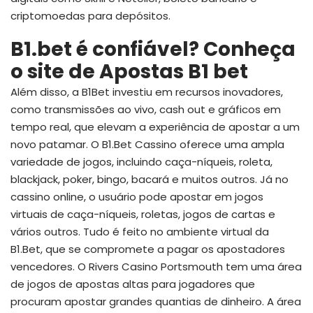
criptomoedas para depósitos.
B1.bet é confiável? Conheça
o site de Apostas B1 bet
Além disso, a B1Bet investiu em recursos inovadores,
como transmissões ao vivo, cash out e gráficos em
tempo real, que elevam a experiência de apostar a um
novo patamar. O B1.Bet Cassino oferece uma ampla
variedade de jogos, incluindo caça-níqueis, roleta,
blackjack, poker, bingo, bacará e muitos outros. Já no
cassino online, o usuário pode apostar em jogos
virtuais de caça-níqueis, roletas, jogos de cartas e
vários outros. Tudo é feito no ambiente virtual da
B1.Bet, que se compromete a pagar os apostadores
vencedores. O Rivers Casino Portsmouth tem uma área
de jogos de apostas altas para jogadores que
procuram apostar grandes quantias de dinheiro. A área