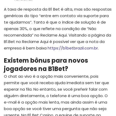
A taxa de resposta da B1 Bet é alta, mas são respostas
genéricas do tipo “entre em contato via suporte para
te ajudarmos”. Tanto é que o índice de solução é de
apenas 30%, o que reflete na condição de “Não
recomendada” no Reclame Aqui. Visitando a página da
B1.Bet no Reclame Aqui é possível ver que a nota da
empresa é bem baixa
https://b1betbrazil.com.br
.
Existem bônus para novos
jogadores na B1Bet?
O chat ao vivo é a opção mais conveniente, pois
permite que você receba ajuda imediata sem ter que
esperar na fila. No entanto, se você preferir falar com
alguém diretamente, o telefone é uma boa opção. O
e-mail é a opção mais lenta, mas ainda assim é uma
boa opção se você tiver uma pergunta que não seja
urgente. Na B1 Bet Casino, a equipe de suporte ao