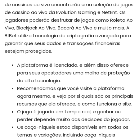
de cassinos ao vivo encontrarão uma seleção de jogos
de cassino ao vivo da Evolution Gaming e NetEnt. Os
jogadores poderão desfrutar de jogos como Roleta Ao
Vivo, Blackjack Ao Vivo, Bacará Ao Vivo e muito mais. A
B1Bet utiliza tecnologia de criptografia avançada para
garantir que seus dados e transações financeiras
estejam protegidos.
A plataforma é licenciada, e além disso oferece
para seus apostadores uma malha de proteção
de alta tecnologia.
Recomendamos que você visite a plataforma
agora mesmo, e veja por si quais são os principais
recursos que ela oferece, e como funciona o site.
O jogo é jogado em tempo real, e ganhar ou
perder depende muito das decisões do jogador.
Os caça-níqueis estão disponíveis em todos os
temas e variações, incluindo caça-níqueis