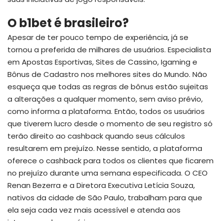
O b1bet é brasileiro?
Apesar de ter pouco tempo de experiência, já se
tornou a preferida de milhares de usuários. Especialista
em Apostas Esportivas, Sites de Cassino, Igaming e
Bônus de Cadastro nos melhores sites do Mundo. Não
esqueça que todas as regras de bônus estão sujeitas
a alterações a qualquer momento, sem aviso prévio,
como informa a plataforma. Então, todos os usuários
que tiverem lucro desde o momento de seu registro só
terão direito ao cashback quando seus cálculos
resultarem em prejuízo. Nesse sentido, a plataforma
oferece o cashback para todos os clientes que ficarem
no prejuízo durante uma semana especificada. O CEO
Renan Bezerra e a Diretora Executiva Letícia Souza,
nativos da cidade de São Paulo, trabalham para que
ela seja cada vez mais acessível e atenda aos