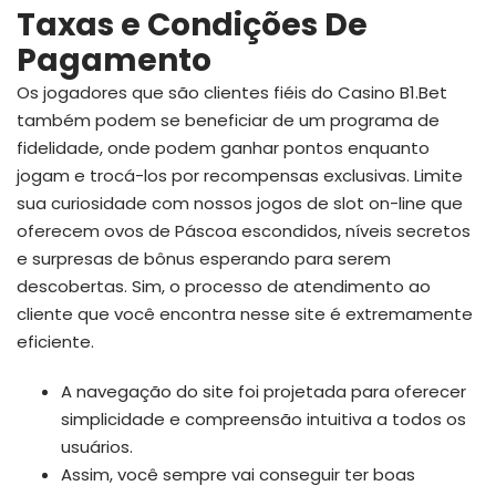
Taxas e Condições De
Pagamento
Os jogadores que são clientes fiéis do Casino B1.Bet
também podem se beneficiar de um programa de
fidelidade, onde podem ganhar pontos enquanto
jogam e trocá-los por recompensas exclusivas. Limite
sua curiosidade com nossos jogos de slot on-line que
oferecem ovos de Páscoa escondidos, níveis secretos
e surpresas de bônus esperando para serem
descobertas. Sim, o processo de atendimento ao
cliente que você encontra nesse site é extremamente
eficiente.
A navegação do site foi projetada para oferecer
simplicidade e compreensão intuitiva a todos os
usuários.
Assim, você sempre vai conseguir ter boas