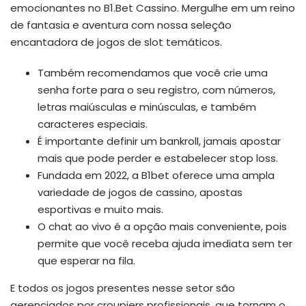
emocionantes no B1.Bet Cassino. Mergulhe em um reino
de fantasia e aventura com nossa seleção
encantadora de jogos de slot temáticos.
Também recomendamos que você crie uma
senha forte para o seu registro, com números,
letras maiúsculas e minúsculas, e também
caracteres especiais.
É importante definir um bankroll, jamais apostar
mais que pode perder e estabelecer stop loss.
Fundada em 2022, a B1bet oferece uma ampla
variedade de jogos de cassino, apostas
esportivas e muito mais.
O chat ao vivo é a opção mais conveniente, pois
permite que você receba ajuda imediata sem ter
que esperar na fila.
E todos os jogos presentes nesse setor são
gerenciados por croupiers profissionais, que tornam o