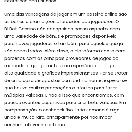
interesses dos usuários.
Uma das vantagens de jogar em um cassino online são
os bônus e promoções oferecidos aos jogadores. O
B1.Bet Cassino não decepciona nesse aspecto, com
uma variedade de bônus e promoções disponíveis
para novos jogadores e também para aqueles que já
são cadastrados. Além disso, a plataforma conta com
parcerias com os principais provedores de jogos do
mercado, o que garante uma experiência de jogo de
alta qualidade e gráficos impressionantes. Por se tratar
de uma casa de apostas com bet no nome, espera-se
que houve muitas promoções e ofertas para fazer
múltiplas valiosas. E não é isso que encontramos, com
poucos eventos esportivos para criar bets valiosas. Em
compensação, o cashback fixo toda semana é algo
único e muito raro, principalmente por não impor
nenhum rollover no estorno.