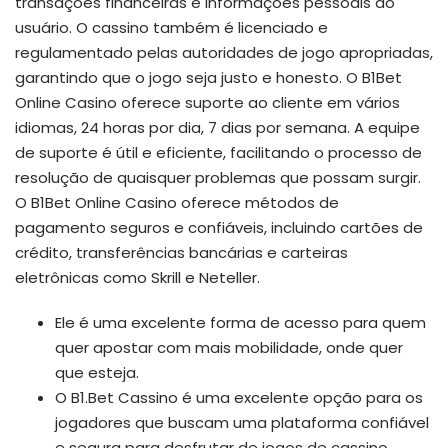
transações financeiras e informações pessoais do
usuário. O cassino também é licenciado e
regulamentado pelas autoridades de jogo apropriadas,
garantindo que o jogo seja justo e honesto. O B1Bet
Online Casino oferece suporte ao cliente em vários
idiomas, 24 horas por dia, 7 dias por semana. A equipe
de suporte é útil e eficiente, facilitando o processo de
resolução de quaisquer problemas que possam surgir.
O B1Bet Online Casino oferece métodos de
pagamento seguros e confiáveis, incluindo cartões de
crédito, transferências bancárias e carteiras
eletrônicas como Skrill e Neteller.
Ele é uma excelente forma de acesso para quem
quer apostar com mais mobilidade, onde quer
que esteja.
O B1.Bet Cassino é uma excelente opção para os
jogadores que buscam uma plataforma confiável
e segura para desfrutar de jogos de cassino