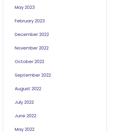
May 2023
February 2023
December 2022
November 2022
October 2022
September 2022
August 2022
July 2022
June 2022
May 2022