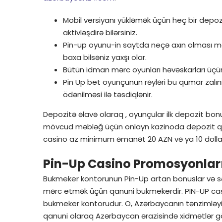
Mobil versiyanı yükləmək üçün heç bir depoz
aktivləşdirə bilərsiniz.
Pin-up oyunu-in saytda neçə axın olması m
baxa bilsəniz yaxşı olar.
Bütün idman mərc oyunları həvəskarları üçü
Pin Up bet oyunçunun rəyləri bu qumar zalın
ödənilməsi ilə təsdiqlənir.
Depozitə əlavə olaraq , oyunçular ilk depozit bonu
mövcud məbləğ üçün onlayn kazinoda depozit qoy
casino az minimum əmanət 20 AZN və ya 10 dollar
Pin-Up Casino Promosyonları
Bukmeker kontorunun Pin-Up artan bonuslar və səx
mərc etmək üçün qanuni bukmekerdir. PIN-UP casin
bukmeker kontorudur. O, Azərbaycanın tənzimləyici
qanuni olaraq Azərbaycan ərazisində xidmətlər gö