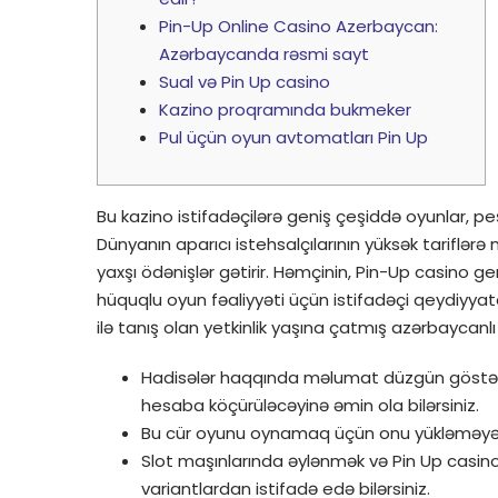
Pin-Up Online Casino Azerbaycan:
Azərbaycanda rəsmi sayt
Sual və Pin Up casino
Kazino proqramında bukmeker
Pul üçün oyun avtomatları Pin Up
Bu kazino istifadəçilərə geniş çeşiddə oyunlar, peşə
Dünyanın aparıcı istehsalçılarının yüksək tariflə
yaxşı ödənişlər gətirir. Həmçinin, Pin-Up casino g
hüquqlu oyun fəaliyyəti üçün istifadəçi qeydiyyat
ilə tanış olan yetkinlik yaşına çatmış azərbaycanlı 
Hadisələr haqqında məlumat düzgün göstəril
hesaba köçürüləcəyinə əmin ola bilərsiniz.
Bu cür oyunu oynamaq üçün onu yükləməyə 
Slot maşınlarında əylənmək və Pin Up casin
variantlardan istifadə edə bilərsiniz.