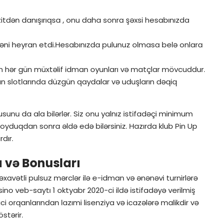
itdən danışırıqsa , onu daha sonra şəxsi hesabınızda
əni heyran etdi.Hesabınızda pulunuz olmasa belə onlara
n hər gün müxtəlif idman oyunları və matçlar mövcuddur.
ın slotlarında düzgün qaydalar və uduşların dəqiq
sunu da ala bilərlər. Siz onu yalnız istifadəçi minimum
duqdan sonra əldə edə bilərsiniz. Hazırda klub Pin Up
dır.
 və Bonusları
avətli pulsuz mərclər ilə e-idman və ənənəvi turnirlərə
o veb-saytı 1 oktyabr 2020-ci ildə istifadəyə verilmiş
 orqanlarından lazımi lisenziya və icazələrə malikdir və
stərir.