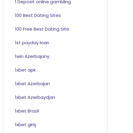
1 Deposit online gambling
100 Best Dating Sites
100 Free Best Dating Site
1st payday loan
1win Azerbajany
1xbet apk
1xbet Azerbajan
1xbet Azerbaydjan
1xbet Brazil
1xbet giriş