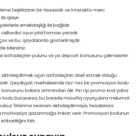
ə təşkilatının bir hissəsidir və İnteraktiv mərc
ə işləyir.
derlərlə əməkdaşlığı ilə bağlıdır.
 cəlbedici oyun platforması yaradır.
ox və bu, qaydalarda göstərilmişdir.
ə bilərsiniz.
və istifadəçinin pulunu və ya depozit bonusunu çəkməsinin
ni aktivləşdirmək üçün istifadəçinin daxil etməli olduğu
şməsidir. Qeydiyyat mərhələsində tez-tez bir promosyon kodu
 bonusunu balans artımından alır. Pin Up promo kod yalnız
onus kodu buraxarsa, bu barədə müvafiq oyunçulara məlumat
pulsuz fırlanma seansını aktivləşdirməyə, hesabınıza
qa motivasiya qazanmağa imkan verir. Promosyon kodunun
arlılığını itirir.