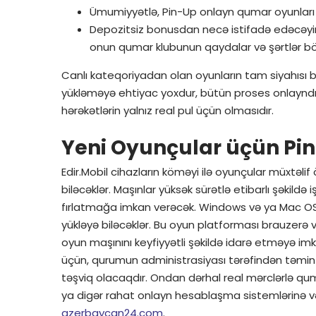
Ümumiyyətlə, Pin-Up onlayn qumar oyunları 
Depozitsiz bonusdan necə istifadə edəcəyi
onun qumar klubunun qaydalar və şərtlər böl
Canlı kateqoriyadan olan oyunların tam siyahısı b
yükləməyə ehtiyac yoxdur, bütün proses onlayndır
hərəkətlərin yalnız real pul üçün olmasıdır.
Yeni Oyunçular üçün Pin
Edir.Mobil cihazların köməyi ilə oyunçular müxtəli
biləcəklər. Maşınlar yüksək sürətlə etibarlı şəkildə
fırlatmağa imkan verəcək. Windows və ya Mac OS (
yükləyə biləcəklər. Bu oyun platforması brauzerə
oyun maşınını keyfiyyətli şəkildə idarə etməyə imk
üçün, qurumun administrasiyası tərəfindən təmin e
təşviq olacaqdır. Ondan dərhal real mərclərlə 
ya digər rahat onlayn hesablaşma sistemlərinə v
azerbaycan24.com
.