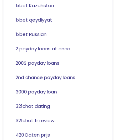
1xbet Kazahstan
1xbet qeydiyyat
1xbet Russian
2 payday loans at once
200$ payday loans
2nd chance payday loans
3000 payday loan
321chat dating
321chat fr review
420 Daten prijs