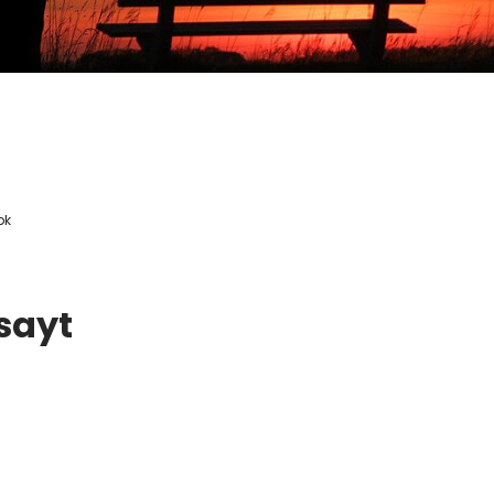
pk
sayt