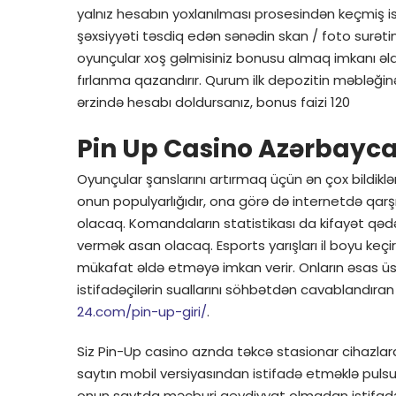
yalnız hesabın yoxlanılması prosesindən keçmiş is
şəxsiyyəti təsdiq edən sənədin skan / foto surət
oyunçular xoş gəlmisiniz bonusu almaq imkanı əld
fırlanma qazandırır. Qurum ilk depozitin məbləğ
ərzində hesabı doldursanız, bonus faizi 120
Pin Up Casino Azərbayc
Oyunçular şanslarını artırmaq üçün ən çox bildiklə
onun populyarlığıdır, ona görə də internetdə q
olacaq. Komandaların statistikası da kifayət qə
vermək asan olacaq. Esports yarışları il boyu keçi
mükafat əldə etməyə imkan verir. Onların əsas üst
istifadəçilərin suallarını söhbətdən cavablandıran ə
24.com/pin-up-giri/
.
Siz Pin-Up casino aznda təkcə stasionar cihazla
saytın mobil versiyasından istifadə etməklə pulsu
onun saytda məcburi qeydiyyat olmadan istifadəy