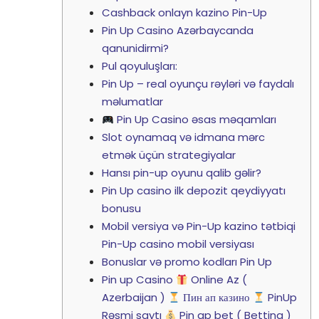
Cashback onlayn kazino Pin-Up
Pin Up Casino Azərbaycanda
qanunidirmi?
Pul qoyuluşları:
Pin Up – real oyunçu rəyləri və faydalı
məlumatlar
Pin Up Casino əsas məqamları
Slot oynamaq və idmana mərc
etmək üçün strategiyalar
Hansı pin-up oyunu qalib gəlir?
Pin Up casino ilk depozit qeydiyyatı
bonusu
Mobil versiya və Pin-Up kazino tətbiqi
Pin-Up casino mobil versiyası
Bonuslar və promo kodları Pin Up
Pin up Casino
Online Az (
Azerbaijan )
Пин ап казино
PinUp
Rəsmi saytı
Pin ap bet ( Betting )