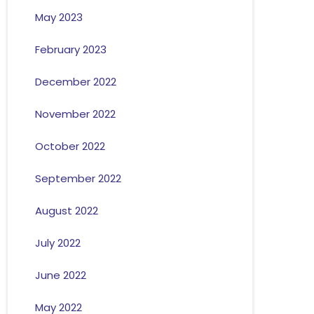
May 2023
February 2023
December 2022
November 2022
October 2022
September 2022
August 2022
July 2022
June 2022
May 2022