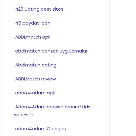
420 Dating best sites
45 payday loan
ABDLmatch apk
abdlmatch benzeri uygulamalar
Abdlmatch dating
ABDLMatch review
adam4adam apk
Adam4Adam browse around tids
web-site
adam4adam Codigos