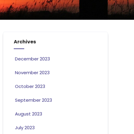
Archives
December 2023
November 2023
October 2023
September 2023
August 2023
July 2023