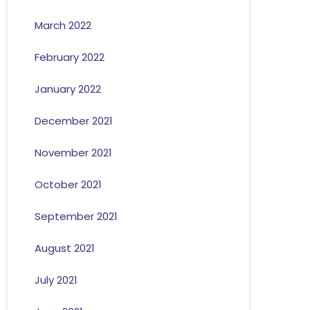
March 2022
February 2022
January 2022
December 2021
November 2021
October 2021
September 2021
August 2021
July 2021