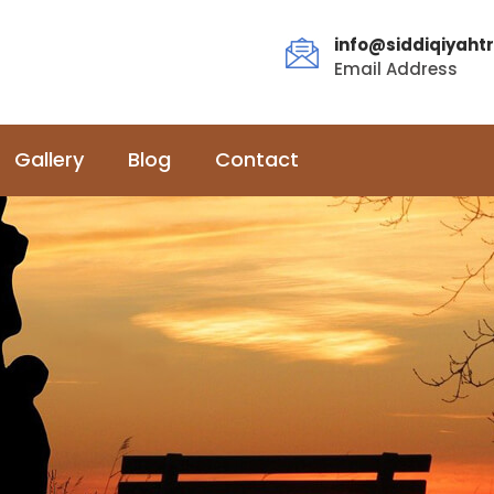
info@siddiqiyahtr
Email Address
Gallery
Blog
Contact