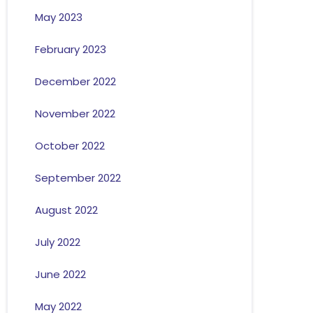
May 2023
February 2023
December 2022
November 2022
October 2022
September 2022
August 2022
July 2022
June 2022
May 2022