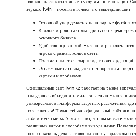
или воспользоваться иными услугами организации. С
зеркало 1win – посетить только что вышедший сайт.
Основной упор делается на полярные футбол, хок
Каждый игровой автомат доступен в демо-режиме
основного баланса.
Удобство игр в онлайн-казино игр заключаются 
игроки с разных концов света.
Посл чего на этот номр придет подтвердающий к
Отслеживайте совпадения с конкретными персо
картами и пробелами.
Официальный сайт 1win kz работает на рынке виртуаль
нам удалось объединить миллионы единомышленников 
универсальной платформы азартных развлечений, где 
повеселиться! Прямо сейчас официальный сайт игорно
любой точки мира. А это значит, что вы можете воспо
различных валют и способами вывода денег. Пользова
покер и казино, делать ставки на спорт, параллельно о