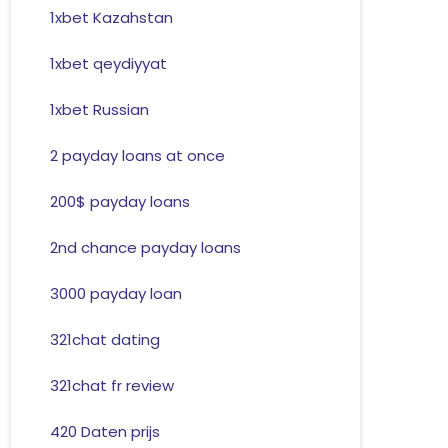
1xbet Kazahstan
1xbet qeydiyyat
1xbet Russian
2 payday loans at once
200$ payday loans
2nd chance payday loans
3000 payday loan
321chat dating
321chat fr review
420 Daten prijs