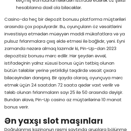
keçmiş etimadnamələrdən istifadə edərək öz şəxsi
hesablarına daxil ola biləcəklər.
Casino-da heç bir depozit bonusu platforma müştəriləri
arasında çox populyardır. Bu, oyunçuların öz vəsaitlərini
investisiya etmədən müəyyən maddi mükafatlara və ya
pulsuz fırlanmalara çıxış əldə etməsi ilə bağlıdır, yəni. Eyni
zamanda nəzərə almaq lazımdır ki, Pin-Up-dan 2023
depozitsiz bonusu mərc edilir. Hər şeydən əvvəl,
istifadəçinin yalnız xüsusi bonus üçün tətbiq olunan
bütün tələblər yerinə yetirildiyi təqdirdə vəsait çıxara
biləcəyindən danışırıq. Bir qayda olaraq, oyunçuya mərc
etmək üçün 24 saatdan 72 saata qədər vaxt verilir və
tələb olunan fırlanmaların sayı 25 ilə 50 arasında dəyişir.
Bundan əlavə, Pin-Up casino az müştərilərinə 10 manat
bonus verir.
Ən yaxşı slot maşınları
Doğrulanmış kazinonun rəsmi saytında qruplara bölünmə