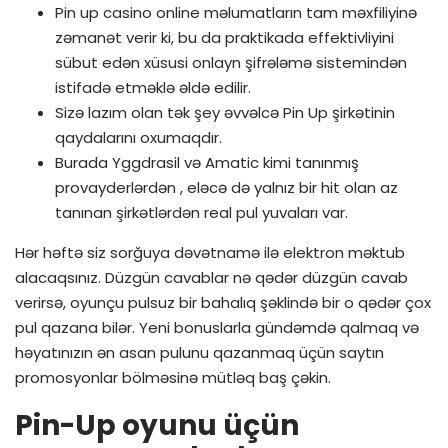
Pin up casino online məlumatların tam məxfiliyinə
zəmanət verir ki, bu da praktikada effektivliyini
sübut edən xüsusi onlayn şifrələmə sistemindən
istifadə etməklə əldə edilir.
Sizə lazım olan tək şey əvvəlcə Pin Up şirkətinin
qaydalarını oxumaqdır.
Burada Yggdrasil və Amatic kimi tanınmış
provayderlərdən , eləcə də yalnız bir hit olan az
tanınan şirkətlərdən real pul yuvaları var.
Hər həftə siz sorğuya dəvətnamə ilə elektron məktub
alacaqsınız. Düzgün cavablar nə qədər düzgün cavab
verirsə, oyunçu pulsuz bir bahalıq şəklində bir o qədər çox
pul qazana bilər. Yeni bonuslarla gündəmdə qalmaq və
həyatınızın ən asan pulunu qazanmaq üçün saytın
promosyonlar bölməsinə mütləq baş çəkin.
Pin-Up oyunu üçün