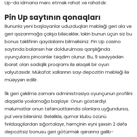
Up-da idmana mərc etmək rahat və rahatdır.
Pin Up saytının qonaqları
Bununla yeni başlayanlar uduzduqları məbləği geri ala və
geri qazanmağa çalışa biləcəklər, lakin bunun üçün siz bu
bonus təklifinin qaydalarını bilməlisiniz. Pin Up casino
saytında balansın hər doldurulması qarşılığında
oyunçulara pincoinlər təqdim olunur. Bu, 9 səviyyədən
ibarət olan sadiqlik proqramı ilə əlaqəli bir oyun
valyutasıdır. Mükafat xallarının sayı depozitin məbləği ilə
müəyyən edilir.
İlk geri çəkilmə zamanı administrasiya oyunçunun profilini
diqqətlə yoxlamağa başlayır. Onun göstərdiyi
məlumatlar onun təfərrüatlarında olanlara uyğundursa,
pul verə bilərsiniz. Beləliklə, qumar klubu özünü
fırıldaqçılardan sığortalayır, həmçinin eyni şəxsin 2 dəfə
depozitsiz bonusu geri götürmək qərarına gəlib-