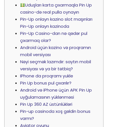
Uduşları karta çıxarmaqla Pin Up
casino-də real pulla oynayın
Pin-Up onlayn kazino slot maşınları
Pin-Up onlayn kazinoda
Pin-Up Casino-dan nə qədər pul
çıxarmaq olar?
Android üçün kazino və proqramın
mobil versiyası
Nəyi seçmək lazımdır: saytın mobil
versiyası və ya bir tətbiq?
IPhone da proqramı yukle
Pin Up bonus pul çıxarılır?
Android və iPhone üçün APK Pin Up
uyğulamasının yüklənməsi
Pin Up 360 AZ üstünlükləri
Pin-up casinoda xoş gəldin bonus
varmı?
Aviator oyunu