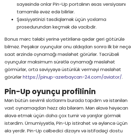
sayəsində onlar Pin-Up portalının əsas versiyasını
tamamilə əvəz edə bilirlər.
Şəxsiyyətinizi təsdiqləmək üçün yoxlama
prosedurundan keçmək də vacibdir.
Bonus mərc tələbi yerinə yetirilənə qədər geri götürülə
bilməz. Peşəkar oyunçular onu aldıqdan sonra ilk bir neçə
saat ərzində oynamağı məsləhət görürlər. Təcrübəli
oyunçular maksimum sürətlə oynamağı məsləhət
görmürlər, orta səviyyəyə üstünlük verməyi məsləhət
görürlər
https://pinup-azerbaycan-24.com/aviator/
.
Pin-Up oyunçu profilinin
Mən bütün sevimli slotlarımı burada tapdım və istənilən
vaxt oynamaqdan həzz ala bilərəm. Mən əlavə həyəcan
əlavə etmək üçün daha çox turnir və yarışlar görmək
istərdim. Ümumiyyətlə, Pin-Up istirahət və əyləncə üçün
əla yerdir. Pin-Up cəlbedici dizaynı və istifadəçi dostu