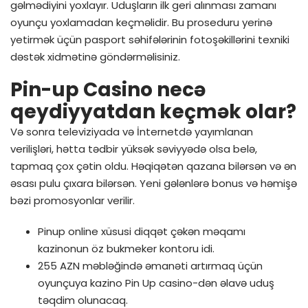
gəlmədiyini yoxlayır. Uduşların ilk geri alınması zamanı
oyunçu yoxlamadan keçməlidir. Bu proseduru yerinə
yetirmək üçün pasport səhifələrinin fotoşəkillərini texniki
dəstək xidmətinə göndərməlisiniz.
Pin-up Casino necə
qeydiyyatdan keçmək olar?
Və sonra televiziyada və İnternetdə yayımlanan
verilişləri, hətta tədbir yüksək səviyyədə olsa belə,
tapmaq çox çətin oldu. Həqiqətən qazana bilərsən və ən
əsası pulu çıxara bilərsən. Yeni gələnlərə bonus və həmişə
bəzi promosyonlar verilir.
Pinup online xüsusi diqqət çəkən məqamı
kazinonun öz bukmeker kontoru idi.
255 AZN məbləğində əmanəti artırmaq üçün
oyunçuya kazino Pin Up casino-dən əlavə uduş
təqdim olunacaq.