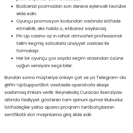
Büdcənizi pozmadan son dərəcə əyləncəli təcrübə
əldə edin.
Oyunçu promosyon kodundan vaxtında istifadə
etməlidir, əks halda o, etibarsız sayılacaq.
Pin Up casino az ın rahat atmosferi professional
təlim keçmiş satıcılarla ünsiyyət vasitəsi ilə
formalaşır.
Hər bir oyunçu çox sayda seçim arasından özünə
uyğun versiyanı seçə bilər.
Bundan sonra müştəriyə onlayn çat və ya Telegram-da
@Pin-UpSupportBot vasitəsilə operatorla əlaqə
saxlamaq imkanı verilir. Beynəlxalq Curacao lisenziyası
altında fəaliyyət göstərən tam qanuni qumar klubudur.
İstifadəçilər yalnız aparıcı proqram tərtibatçılarının
sertifikatlı slot maşınlarına giriş əldə edir.