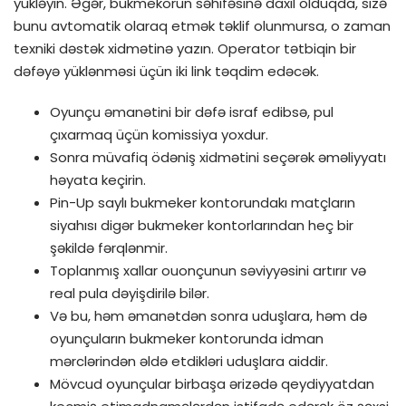
yükləyin. Əgər, bukmekorun səhifəsinə daxil olduqda, sizə
bunu avtomatik olaraq etmək təklif olunmursa, o zaman
texniki dəstək xidmətinə yazın. Operator tətbiqin bir
dəfəyə yüklənməsi üçün iki link təqdim edəcək.
Oyunçu əmanətini bir dəfə israf edibsə, pul
çıxarmaq üçün komissiya yoxdur.
Sonra müvafiq ödəniş xidmətini seçərək əməliyyatı
həyata keçirin.
Pin-Up saylı bukmeker kontorundakı matçların
siyahısı digər bukmeker kontorlarından heç bir
şəkildə fərqlənmir.
Toplanmış xallar ouonçunun səviyyəsini artırır və
real pula dəyişdirilə bilər.
Və bu, həm əmanətdən sonra uduşlara, həm də
oyunçuların bukmeker kontorunda idman
mərclərindən əldə etdikləri uduşlara aiddir.
Mövcud oyunçular birbaşa ərizədə qeydiyyatdan