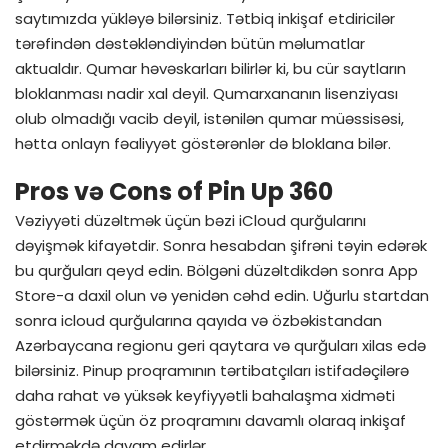
saytımızda yükləyə bilərsiniz. Tətbiq inkişaf etdiricilər
tərəfindən dəstəkləndiyindən bütün məlumatlar
aktualdır. Qumar həvəskarları bilirlər ki, bu cür saytların
bloklanması nadir xal deyil. Qumarxananın lisenziyası
olub olmadığı vacib deyil, istənilən qumar müəssisəsi,
hətta onlayn fəaliyyət göstərənlər də bloklana bilər.
Pros və Cons of Pin Up 360
Vəziyyəti düzəltmək üçün bəzi iCloud qurğularını
dəyişmək kifayətdir. Sonra hesabdan şifrəni təyin edərək
bu qurğuları qeyd edin. Bölgəni düzəltdikdən sonra App
Store-a daxil olun və yenidən cəhd edin. Uğurlu startdan
sonra icloud qurğularına qayıda və özbəkistandan
Azərbaycana regionu geri qaytara və qurğuları xilas edə
bilərsiniz. Pinup proqramının tərtibatçıları istifadəçilərə
daha rahat və yüksək keyfiyyətli bahalaşma xidməti
göstərmək üçün öz proqramını davamlı olaraq inkişaf
etdirməkdə davam edirlər.