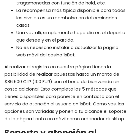
tragamonedas con función de hold, etc.
La recompensa más típica disponible para todos
los niveles es un reembolso en determinados
casos.
Una vez allí, simplemente haga clic en el deporte
que desee y en el partido.
No es necesario instalar o actualizar la página
web móvil del casino 1xBet.
Al realizar el registro en nuestra página tienes la
posibilidad de realizar apuestas hasta un monto de
$86.500 CLP (100 EUR) con el bono de bienvenida sin
costo adicional. Esto completa los 5 métodos que
tienes disponibles para ponerte en contacto con el
servicio de atención al usuario en 1xBet. Como ves, las
opciones son variadas y ponen a tu alcance el soporte
de la página tanto en móvil como ordenador desktop.
Soporte y atención al