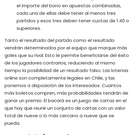
el importe del bono en apuestas combinadas,
cada una de ellas debe tener al menos tres
partidos y esos tres deben tener cuotas de 1.40 o
superiores.
Tanto el resultado del partido como el resultado
vendrán determinados por el equipo que marque más
goles que su rival. Esto le permite beneficiarse del éxito
de los jugadores contrarios, reduciendo al mismo
tiempo la posibilidad de un resultado falso. Las loterías
online son completamente legales en Chile, y las
ponemos a disposición de los interesados. Cuantos
más boletos compren, más probabilidades tendrán de
ganar un premio. El bacará es un juego de cartas en el
que hay que reunir un conjunto de cartas con un valor
total de nueve o lo más cercano a nueve que se
pueda.