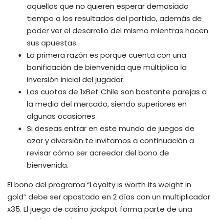
aquellos que no quieren esperar demasiado
tiempo a los resultados del partido, además de
poder ver el desarrollo del mismo mientras hacen
sus apuestas.
La primera razón es porque cuenta con una
bonificación de bienvenida que multiplica la
inversión inicial del jugador.
Las cuotas de 1xBet Chile son bastante parejas a
la media del mercado, siendo superiores en
algunas ocasiones.
Si deseas entrar en este mundo de juegos de
azar y diversión te invitamos a continuación a
revisar cómo ser acreedor del bono de
bienvenida.
El bono del programa “Loyalty is worth its weight in
gold” debe ser apostado en 2 días con un multiplicador
x35. El juego de casino jackpot forma parte de una