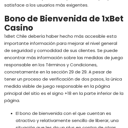
satisface a los usuarios más exigentes.
Bono de Bienvenida de 1xBet
Casino
1xBet Chile debería haber hecho más accesible esta
importante información para mejorar el nivel general
de seguridad y comodidad de sus clientes. Se puede
encontrar más información sobre las medidas de juego
responsable en los Términos y Condiciones,
concretamente en la sección 29 de 29. A pesar de
tener un proceso de verificación de dos pasos, la única
medida visible de juego responsable en la página
principal del sitio es el signo +18 en la parte inferior de la
página.
El bono de bienvenida con el que cuentan es
atractivo y relativamente sencillo de liberar, una
situación que les da un plus en contra de otras