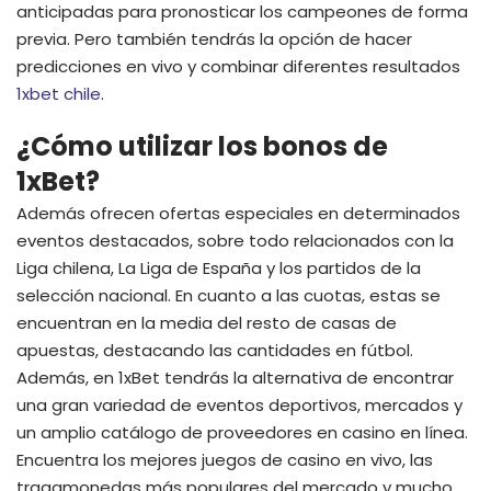
anticipadas para pronosticar los campeones de forma
previa. Pero también tendrás la opción de hacer
predicciones en vivo y combinar diferentes resultados
1xbet chile
.
¿Cómo utilizar los bonos de
1xBet?
Además ofrecen ofertas especiales en determinados
eventos destacados, sobre todo relacionados con la
Liga chilena, La Liga de España y los partidos de la
selección nacional. En cuanto a las cuotas, estas se
encuentran en la media del resto de casas de
apuestas, destacando las cantidades en fútbol.
Además, en 1xBet tendrás la alternativa de encontrar
una gran variedad de eventos deportivos, mercados y
un amplio catálogo de proveedores en casino en línea.
Encuentra los mejores juegos de casino en vivo, las
tragamonedas más populares del mercado y mucho