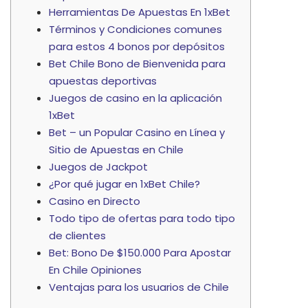
Herramientas De Apuestas En 1xBet
Términos y Condiciones comunes
para estos 4 bonos por depósitos
Bet Chile Bono de Bienvenida para
apuestas deportivas
Juegos de casino en la aplicación
1xBet
Bet – un Popular Casino en Línea y
Sitio de Apuestas en Chile
Juegos de Jackpot
¿Por qué jugar en 1xBet Chile?
Casino en Directo
Todo tipo de ofertas para todo tipo
de clientes
Bet: Bono De $150.000 Para Apostar
En Chile Opiniones
Ventajas para los usuarios de Chile