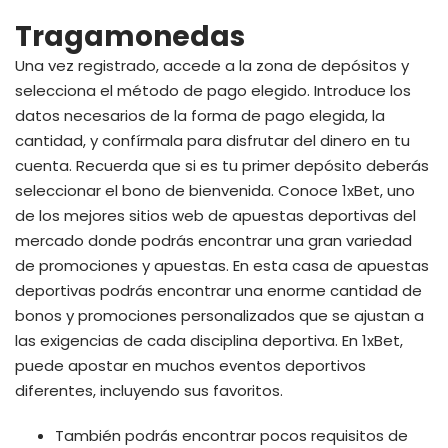
Tragamonedas
Una vez registrado, accede a la zona de depósitos y
selecciona el método de pago elegido. Introduce los
datos necesarios de la forma de pago elegida, la
cantidad, y confírmala para disfrutar del dinero en tu
cuenta. Recuerda que si es tu primer depósito deberás
seleccionar el bono de bienvenida. Conoce 1xBet, uno
de los mejores sitios web de apuestas deportivas del
mercado donde podrás encontrar una gran variedad
de promociones y apuestas. En esta casa de apuestas
deportivas podrás encontrar una enorme cantidad de
bonos y promociones personalizados que se ajustan a
las exigencias de cada disciplina deportiva. En 1xBet,
puede apostar en muchos eventos deportivos
diferentes, incluyendo sus favoritos.
También podrás encontrar pocos requisitos de