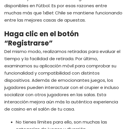
disponibles en Fútbol. Es por esas razones entre
muchas más que 1xBet Chile se mantiene funcionando
entre las mejores casas de apuestas.
Haga clic en el botón
“Registrarse”
Del mismo modo, realizamos retiradas para evaluar el
tiempo y la facilidad de retirada. Por último,
examinamos su aplicación móvil para comprobar su
funcionalidad y compatibilidad con distintos
dispositivos. Además de emocionantes juegos, los
jugadores pueden interactuar con el crupier e incluso
socializar con otros jugadores en las salas. Esta
interacción mejora aún más la auténtica experiencia
de casino en el salón de tu casa.
No tienes límites para ello, son muchas las