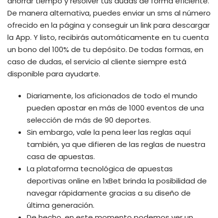
ahorrar tiempo y resolver tus dudas de forma eficiente.
De manera alternativa, puedes enviar un sms al número
ofrecido en la página y conseguir un link para descargar
la App. Y listo, recibirás automáticamente en tu cuenta
un bono del 100% de tu depósito. De todas formas, en
caso de dudas, el servicio al cliente siempre está
disponible para ayudarte.
Diariamente, los aficionados de todo el mundo
pueden apostar en más de 1000 eventos de una
selección de más de 90 deportes.
Sin embargo, vale la pena leer las reglas aquí
también, ya que difieren de las reglas de nuestra
casa de apuestas.
La plataforma tecnológica de apuestas
deportivas online en 1xBet brinda la posibilidad de
navegar rápidamente gracias a su diseño de
última generación.
De hecho, en este momento podemos ver un