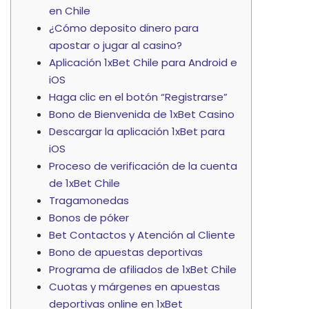
en Chile
¿Cómo deposito dinero para
apostar o jugar al casino?
Aplicación 1xBet Chile para Android e
iOS
Haga clic en el botón “Registrarse”
Bono de Bienvenida de 1xBet Casino
Descargar la aplicación 1xBet para
iOS
Proceso de verificación de la cuenta
de 1xBet Chile
Tragamonedas
Bonos de póker
Bet Contactos y Atención al Cliente
Bono de apuestas deportivas
Programa de afiliados de 1xBet Chile
Cuotas y márgenes en apuestas
deportivas online en 1xBet