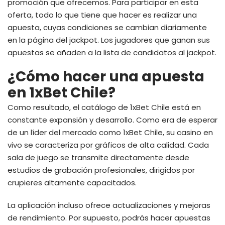
promoción que ofrecemos. Para participar en esta
oferta, todo lo que tiene que hacer es realizar una
apuesta, cuyas condiciones se cambian diariamente
en la página del jackpot. Los jugadores que ganan sus
apuestas se añaden a la lista de candidatos al jackpot.
¿Cómo hacer una apuesta
en 1xBet Chile?
Como resultado, el catálogo de 1xBet Chile está en
constante expansión y desarrollo. Como era de esperar
de un líder del mercado como 1xBet Chile, su casino en
vivo se caracteriza por gráficos de alta calidad. Cada
sala de juego se transmite directamente desde
estudios de grabación profesionales, dirigidos por
crupieres altamente capacitados.
La aplicación incluso ofrece actualizaciones y mejoras
de rendimiento. Por supuesto, podrás hacer apuestas