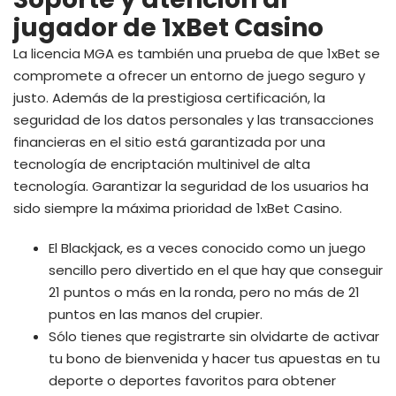
jugador de 1xBet Casino
La licencia MGA es también una prueba de que 1xBet se
compromete a ofrecer un entorno de juego seguro y
justo. Además de la prestigiosa certificación, la
seguridad de los datos personales y las transacciones
financieras en el sitio está garantizada por una
tecnología de encriptación multinivel de alta
tecnología. Garantizar la seguridad de los usuarios ha
sido siempre la máxima prioridad de 1xBet Casino.
El Blackjack, es a veces conocido como un juego
sencillo pero divertido en el que hay que conseguir
21 puntos o más en la ronda, pero no más de 21
puntos en las manos del crupier.
Sólo tienes que registrarte sin olvidarte de activar
tu bono de bienvenida y hacer tus apuestas en tu
deporte o deportes favoritos para obtener