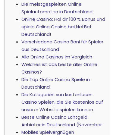
Die meistgespielten Online
Spielautomaten in Deutschland
Online Casino: Hol dir 100 % Bonus und
spiele Online Casino bei NetBet
Deutschland!
Verschiedene Casino Boni für Spieler
aus Deutschland
Alle Online Casinos im Vergleich
Welches ist das beste aller Online
Casinos?
Die Top Online Casino Spiele in
Deutschland
Die Kategorien von kostenlosen
Casino Spielen, die Sie kostenlos auf
unserer Website spielen können
Beste Online Casino Echtgeld
Anbieter in Deutschland (November
Mobiles Spielvergnügen