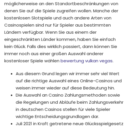
möglicherweise an den Standortbeschränkungen von
denen Sie auf die Spiele zugreifen wollen. Manche der
kostenlosen Slotspiele und auch andere Arten von
Casinospielen sind nur für Spieler aus bestimmten
Ländern verfügbar. Wenn Sie aus einem der
eingeschränkten Länder kommen, haben Sie einfach
kein Glück. Falls dies wirklich passiert, dann können Sie
immer noch aus einer großen Auswahl anderer
kostenloser Spiele wählen
bewertung vulkan vegas
.
Aus diesem Grund legen wir immer sehr viel Wert
auf die richtige Auswahl eines Online-Casinos und
weisen immer wieder auf diese Bedeutung hin.
Die Auswahl an Casino Zahlungsmethoden sowie
die Regelungen und Abläufe beim Zahlungsverkehr
in deutschen Casinos stellen für viele Spieler
wichtige Entscheidungsgrundlagen dar.
Juli 2021 in Kraft getretene neue Glücksspielgesetz