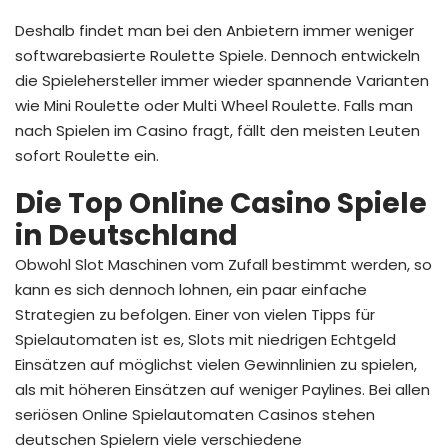
Deshalb findet man bei den Anbietern immer weniger
softwarebasierte Roulette Spiele. Dennoch entwickeln
die Spielehersteller immer wieder spannende Varianten
wie Mini Roulette oder Multi Wheel Roulette. Falls man
nach Spielen im Casino fragt, fällt den meisten Leuten
sofort Roulette ein.
Die Top Online Casino Spiele
in Deutschland
Obwohl Slot Maschinen vom Zufall bestimmt werden, so
kann es sich dennoch lohnen, ein paar einfache
Strategien zu befolgen. Einer von vielen Tipps für
Spielautomaten ist es, Slots mit niedrigen Echtgeld
Einsätzen auf möglichst vielen Gewinnlinien zu spielen,
als mit höheren Einsätzen auf weniger Paylines. Bei allen
seriösen Online Spielautomaten Casinos stehen
deutschen Spielern viele verschiedene