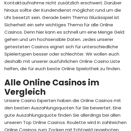
Kontaktaufnahme nicht zusätzlich erschwert. Darüber
hinaus sollte der Kundendienst möglichst rund um die
Uhr besetzt sein. Gerade beim Thema Glücksspiel ist
Sicherheit ein sehr wichtiges Thema für alle Online
Casinos. Denn hier kann es schnell um eine Menge Geld
gehen und um hochsensible Daten. Jedes unserer
getesteten Casinos eignet sich für unterschiedliche
Spielertypen besser oder schlechter. Wir wollen euch
deshalb mit unserer ausführlichen Online Casino Liste
helfen, die für euch beste Online Spielothek zu finden.
Alle Online Casinos im
Vergleich
Unsere Casino Experten haben die Online Casinos mit
den besten Auszahlungsquoten für Sie bewertet. Eine
gute Auszahlungsquote finden Sie allerdings bei allen
unseren Top Online Casinos. Roulette wird in zahlreichen
Online Casinos zum Zocken mit Echtgeld angeboten.