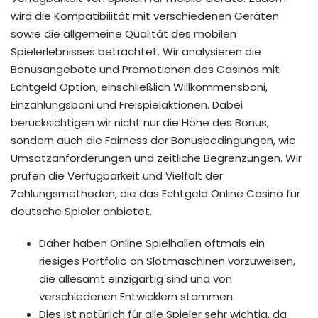
wird die Kompatibilität mit verschiedenen Geräten
sowie die allgemeine Qualität des mobilen
Spielerlebnisses betrachtet. Wir analysieren die
Bonusangebote und Promotionen des Casinos mit
Echtgeld Option, einschließlich Willkommensboni,
Einzahlungsboni und Freispielaktionen. Dabei
berücksichtigen wir nicht nur die Höhe des Bonus,
sondern auch die Fairness der Bonusbedingungen, wie
Umsatzanforderungen und zeitliche Begrenzungen. Wir
prüfen die Verfügbarkeit und Vielfalt der
Zahlungsmethoden, die das Echtgeld Online Casino für
deutsche Spieler anbietet.
Daher haben Online Spielhallen oftmals ein
riesiges Portfolio an Slotmaschinen vorzuweisen,
die allesamt einzigartig sind und von
verschiedenen Entwicklern stammen.
Dies ist natürlich für alle Spieler sehr wichtig, da