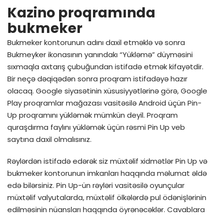
Kazino proqramında
bukmeker
Bukmeker kontorunun adını daxil etməklə və sonra
Bukmeyker ikonasının yanındakı “Yükləmə” düyməsini
sıxmaqla axtarış çubuğundan istifadə etmək kifayətdir.
Bir neçə dəqiqədən sonra proqram istifadəyə hazır
olacaq. Google siyasətinin xüsusiyyətlərinə görə, Google
Play proqramlar mağazası vasitəsilə Android üçün Pin-
Up proqramını yükləmək mümkün deyil. Proqram
quraşdırma faylını yükləmək üçün rəsmi Pin Up veb
saytına daxil olmalısınız.
Rəylərdən istifadə edərək siz müxtəlif xidmətlər Pin Up və
bukmeker kontorunun imkanları haqqında məlumat əldə
edə bilərsiniz. Pin Up-ün rəyləri vasitəsilə oyunçular
müxtəlif valyutalarda, müxtəlif ölkələrdə pul ödənişlərinin
edilməsinin nüansları haqqında öyrənəcəklər. Cavablara