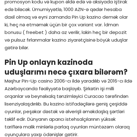
promosyon kodu və kupon əldə edə və aksiyada iştirak
edə biləcək. Ümumiyyətlə, 1000 AZN-ə qədər hesaba
daxil olmaq və eyni zamanda Pin Up kazino demək olar
ki, heç nə etməmək üçün bir çox variant var. İdman
bonusu ( freebet ) daha az verilir, lakin heç bir depozit
və pulsuz fırlanmalar kazino ziyarətçisinə böyük uduşlar
gətirə bilər.
Pin Up onlayn kazinoda
uduşlarımı necə çıxara bilərəm?
Məşhur Pin-Up casino 2006-cı ildə yaradılıb və 2016-cı ildə
Azərbaycanda fəaliyyətə başlayıb. Şirkətin işi milli
orqanlar və beynəlxalq tənzimləyici Curacao tərəfindən
lisenziyalaşdırılıb. Bu kazino istifadəçilərə geniş çeşiddə
oyunlar, peşəkar dəstək və əlverişli əməkdaşlıq şərtləri
təklif edir. Dünyanın aparıcı istehsalçılarının yüksək
tariflərə malik minlərlə parlaq oyunları müntəzəm olaraq
oyunçulara yaxşı ödənişlər gətirir.