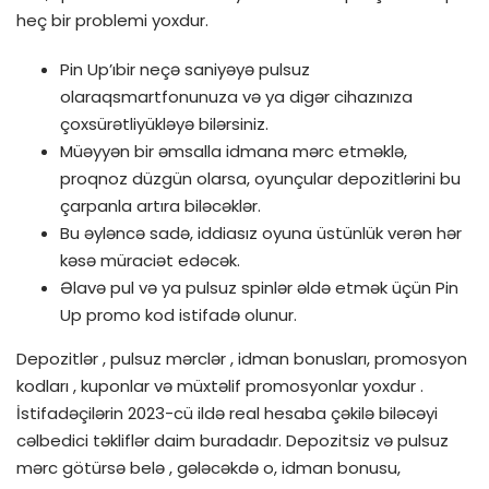
heç bir problemi yoxdur.
Pin Up’ıbir neçə saniyəyə pulsuz
olaraqsmartfonunuza və ya digər cihazınıza
çoxsürətliyükləyə bilərsiniz.
Müəyyən bir əmsalla idmana mərc etməklə,
proqnoz düzgün olarsa, oyunçular depozitlərini bu
çarpanla artıra biləcəklər.
Bu əyləncə sadə, iddiasız oyuna üstünlük verən hər
kəsə müraciət edəcək.
Əlavə pul və ya pulsuz spinlər əldə etmək üçün Pin
Up promo kod istifadə olunur.
Depozitlər , pulsuz mərclər , idman bonusları, promosyon
kodları , kuponlar və müxtəlif promosyonlar yoxdur .
İstifadəçilərin 2023-cü ildə real hesaba çəkilə biləcəyi
cəlbedici təkliflər daim buradadır. Depozitsiz və pulsuz
mərc götürsə belə , gələcəkdə o, idman bonusu,