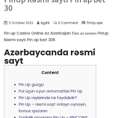
30
11 October 2022
kjgit9
0 Comment
PinUp apk
Pin up Casino Online Az Azerbaijan Пин ап казино PinUp
Rəsmi saytı Pin ap bet 306
Azərbaycanda rəsmi
sayt
Content
Pin Up güzgü
Pul üçün oyun avtomatları Pin Up
Pin Up rəylərində nə faydalıdır?
Pin Up – rəsmi sayt onlayn oynayın,
bonus qazanın
Sadiqlik proqramı Pin Up – PINCOINS