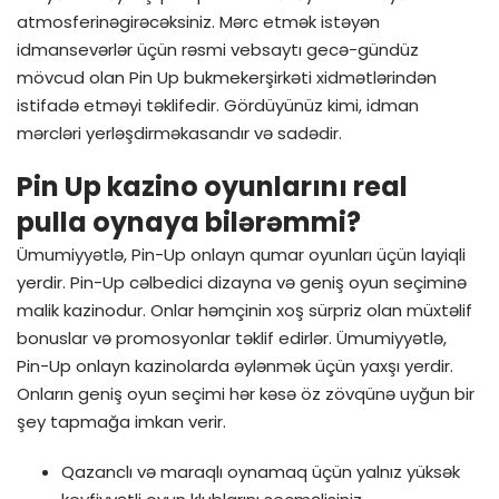
atmosferinəgirəcəksiniz. Mərc etmək istəyən
idmansevərlər üçün rəsmi vebsaytı gecə-gündüz
mövcud olan Pin Up bukmekerşirkəti xidmətlərindən
istifadə etməyi təklifedir. Gördüyünüz kimi, idman
mərcləri yerləşdirməkasandır və sadədir.
Pin Up kazino oyunlarını real
pulla oynaya bilərəmmi?
Ümumiyyətlə, Pin-Up onlayn qumar oyunları üçün layiqli
yerdir. Pin-Up cəlbedici dizayna və geniş oyun seçiminə
malik kazinodur. Onlar həmçinin xoş sürpriz olan müxtəlif
bonuslar və promosyonlar təklif edirlər. Ümumiyyətlə,
Pin-Up onlayn kazinolarda əylənmək üçün yaxşı yerdir.
Onların geniş oyun seçimi hər kəsə öz zövqünə uyğun bir
şey tapmağa imkan verir.
Qazanclı və maraqlı oynamaq üçün yalnız yüksək