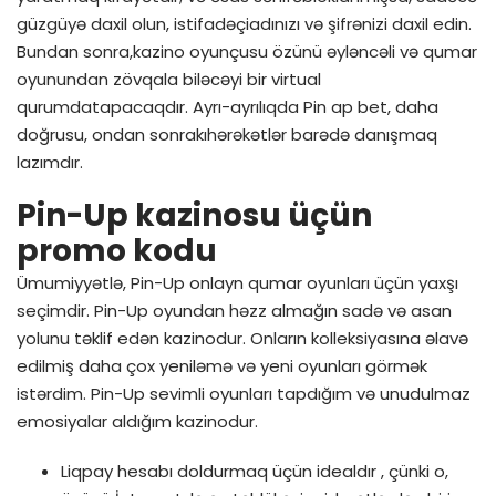
güzgüyə daxil olun, istifadəçiadınızı və şifrənizi daxil edin.
Bundan sonra,kazino oyunçusu özünü əyləncəli və qumar
oyunundan zövqala biləcəyi bir virtual
qurumdatapacaqdır. Ayrı-ayrılıqda Pin ap bet, daha
doğrusu, ondan sonrakıhərəkətlər barədə danışmaq
lazımdır.
Pin-Up kazinosu üçün
promo kodu
Ümumiyyətlə, Pin-Up onlayn qumar oyunları üçün yaxşı
seçimdir. Pin-Up oyundan həzz almağın sadə və asan
yolunu təklif edən kazinodur. Onların kolleksiyasına əlavə
edilmiş daha çox yeniləmə və yeni oyunları görmək
istərdim. Pin-Up sevimli oyunları tapdığım və unudulmaz
emosiyalar aldığım kazinodur.
Liqpay hesabı doldurmaq üçün idealdır , çünki o,