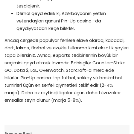
təsdiqlənir.
Dərhal qeyd edirik ki, Azərbaycanın yetkin
vətəndaşları qanuni Pin-Up casino -da
qeydiyyatdan keçə bilərlər.
Ancaq cərgədə populyar fənlərə əlavə olaraq, kabaddi,
dart, lakros, florbol və xizəklə tullanma kimi ekzotik şeyləri
tapa bilərsiniz. Ayrıca, eSports tədbirlərinin böyük bir
seçimini qeyd etmək lazımdır. Bahisçilər Counter-Strike
GO, Dota 2, LoL, Overwatch, Starcraft-a mərc edə
bilərlər. Pin-Up casino top futbol, ​​xokkey və basketbol
turnirləri üçün ən sərfəli qiymətləri təklif edir (2-4%
marja). Daha az reytinqli liqalar üçün daha təvazökar
əmsallar təyin olunur (marja 5-8%).
Previous Post