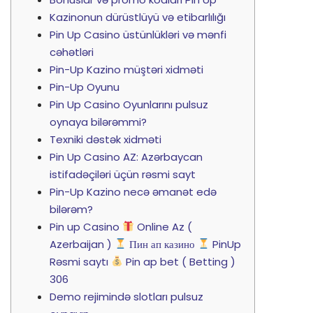
Kazinonun dürüstlüyü və etibarlılığı
Pin Up Casino üstünlükləri və mənfi
cəhətləri
Pin-Up Kazino müştəri xidməti
Pin-Up Oyunu
Pin Up Casino Oyunlarını pulsuz
oynaya bilərəmmi?
Texniki dəstək xidməti
Pin Up Casino AZ: Azərbaycan
istifadəçiləri üçün rəsmi sayt
Pin-Up Kazino necə əmanət edə
bilərəm?
Pin up Casino
Online Az (
Azerbaijan )
Пин ап казино
PinUp
Rəsmi saytı
Pin ap bet ( Betting )
306
Demo rejimində slotları pulsuz