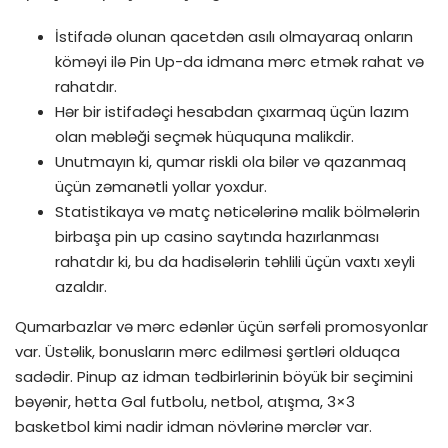
İstifadə olunan qacetdən asılı olmayaraq onların
köməyi ilə Pin Up-da idmana mərc etmək rahat və
rahatdır.
Hər bir istifadəçi hesabdan çıxarmaq üçün lazım
olan məbləği seçmək hüququna malikdir.
Unutmayın ki, qumar riskli ola bilər və qazanmaq
üçün zəmanətli yollar yoxdur.
Statistikaya və matç nəticələrinə malik bölmələrin
birbaşa pin up casino saytında hazırlanması
rahatdır ki, bu da hadisələrin təhlili üçün vaxtı xeyli
azaldır.
Qumarbazlar və mərc edənlər üçün sərfəli promosyonlar
var. Üstəlik, bonusların mərc edilməsi şərtləri olduqca
sadədir. Pinup az idman tədbirlərinin böyük bir seçimini
bəyənir, hətta Gal futbolu, netbol, ​​atışma, 3×3
basketbol kimi nadir idman növlərinə mərclər var.