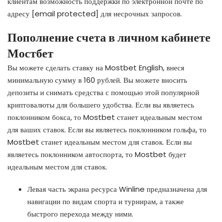
клиентам возможность поддержки по электронной почте по
адресу [email protected] для несрочных запросов.
Пополнение счета в личном кабинете
Мостбет
Вы можете сделать ставку на Mostbet English, внеся
минимальную сумму в 160 рублей. Вы можете вносить
депозиты и снимать средства с помощью этой популярной
криптовалюты для большего удобства. Если вы являетесь
поклонником бокса, то Mostbet станет идеальным местом
для ваших ставок. Если вы являетесь поклонником гольфа, то
Mostbet станет идеальным местом для ставок. Если вы
являетесь поклонником автоспорта, то Mostbet будет
идеальным местом для ставок.
Левая часть экрана ресурса Winline предназначена для
навигации по видам спорта и турнирам, а также
быстрого перехода между ними.