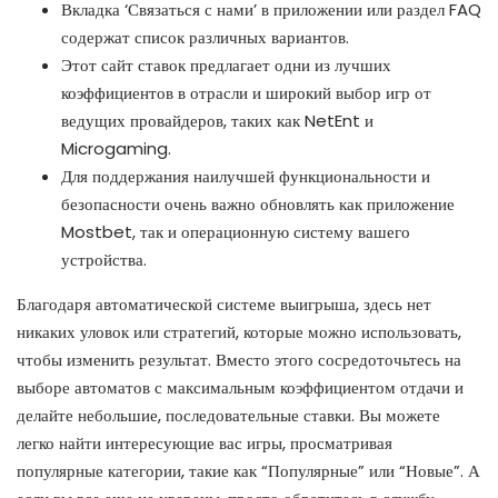
Вкладка ‘Связаться с нами’ в приложении или раздел FAQ
содержат список различных вариантов.
Этот сайт ставок предлагает одни из лучших
коэффициентов в отрасли и широкий выбор игр от
ведущих провайдеров, таких как NetEnt и
Microgaming.
Для поддержания наилучшей функциональности и
безопасности очень важно обновлять как приложение
Mostbet, так и операционную систему вашего
устройства.
Благодаря автоматической системе выигрыша, здесь нет
никаких уловок или стратегий, которые можно использовать,
чтобы изменить результат. Вместо этого сосредоточьтесь на
выборе автоматов с максимальным коэффициентом отдачи и
делайте небольшие, последовательные ставки. Вы можете
легко найти интересующие вас игры, просматривая
популярные категории, такие как “Популярные” или “Новые”. А