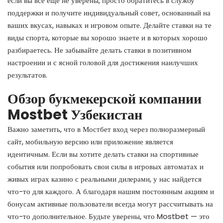
если вы все еще не уверены, просто обратитесь в службу
поддержки и получите индивидуальный совет, основанный на
ваших вкусах, навыках и игровом опыте. Делайте ставки на те
виды спорта, которые вы хорошо знаете и в которых хорошо
разбираетесь. Не забывайте делать ставки в позитивном
настроении и с ясной головой для достижения наилучших
результатов.
Обзор букмекерской компании
Mostbet Узбекистан
Важно заметить, что в Мостбет вход через полноразмерный
сайт, мобильную версию или приложение является
идентичным. Если вы хотите делать ставки на спортивные
события или попробовать свои силы в игровых автоматах и
живых играх казино с реальными дилерами, у нас найдется
что-то для каждого. А благодаря нашим постоянным акциям и
бонусам активные пользователи всегда могут рассчитывать на
что-то дополнительное. Будьте уверены, что Mostbet — это