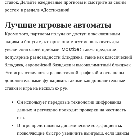
ставок. Делайте ежедневные прогнозы и смотрите за своим
ростом в разделе «Достижения!
Лучшие игровые автоматы
Кроме того, партнеры получают доступ к эксклюзивным
акциям и бонусам, которые они могут использовать для
увеличения своей прибыли. Mostbet также предлагает
популярные разновидности блэкджека, такие как классический
блэкджек, европейский блэкджек и высоколимитный блэкджек.
Эти игры отличаются реалистичной графикой и оснащены
дополнительными функциями, такими как дополнительные
ставки и игра на несколько рук.
Он использует передовые технологии шифрования
данных и регулярно проходит проверки на честность
игр.
В игре представлены динамические коэффициенты,
позволяющие быстро увеличить выигрыш, если шансы