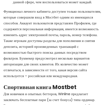
данной сфере, чем воспользоваться может каждый.
Функционал личного кабинета доступен только пользователям,
которые совершили вход в Мостбет одним из имеющихся
способов. Аккаунт пользователя представлен Профилем, где
содержится персональная информация, имеется возможность
изменить адрес электронной почты, пароль, номер телефона.
Также игрокам доступны разделы для пополнения и снятия
депозита, историей произведенных транзакций с
возможностью быстрого поиска данных посредством
фильтров. Букмекер предусмотрел несколько вариантов
авторизации для своих клиентов. Их количество может
отличаться, в зависимости от того, какая версия сайта
используется – российская или международная.
Спортивная книга Mostbet
Для новичков и опытных беттеров, Winline предлагает
заключать бесплатные пари (за счет бонуса) типа ординар.