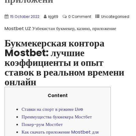
15 October 2022
kjgit9
0 Comment
Uncategorised
Mostbet UZ Узбекистан букмекер, казино, приложение
Букмекерская контора
Mostbet: лучшие
коэффициенты и опыт
ставок в реальном времени
онлайн
Content
Ставки на спорт в режиме Live
Преимущества букмекера Мостбет
Покер-рум Мостбет
Как скачать приложение Mostbet для