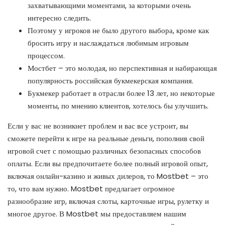
захватывающими моментами, за которыми очень
интересно следить.
Поэтому у игроков не было другого выбора, кроме как
бросить игру и наслаждаться любимым игровым
процессом.
Мостбет – это молодая, но перспективная и набирающая
популярность российская букмекерская компания.
Букмекер работает в отрасли более 13 лет, но некоторые
моменты, по мнению клиентов, хотелось бы улучшить.
Если у вас не возникнет проблем и вас все устроит, вы
сможете перейти к игре на реальные деньги, пополнив свой
игровой счет с помощью различных безопасных способов
оплаты. Если вы предпочитаете более полный игровой опыт,
включая онлайн-казино и живых дилеров, то Mostbet – это
то, что вам нужно. Mostbet предлагает огромное
разнообразие игр, включая слоты, карточные игры, рулетку и
многое другое. В Mostbet мы предоставляем нашим