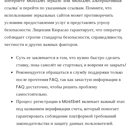
Интернете ‘Mostbet зеркало’ или ‘Mostbet альтернативная
ссылка’ и перейти по указанным ссылкам. Помните, что
использование зеркальных сайтов может противоречить
условиям предоставления услуг и представлять угрозу
безопасности. Лицензия Кюрасао гарантирует, что оператор
соблюдает строгие стандарты безопасности, справедливости,
честности и других важных факторов.
Суть ее заключается в том, что нужно быстро сделать
ставку, пока самолёт не стартовал, и вовремя ее закрыть!
Рекомендуется обращаться в службу поддержки только
после прочтения FAQ, так как зачастую информации в
FAQ достаточно, чтобы решить проблему
самостоятельно.
Процесс регистрации в Mostbet включает важный этап
под названием верификация счета, который помогает
гарантировать соблюдение платформой требований
законодательства и защиту данных пользователей.