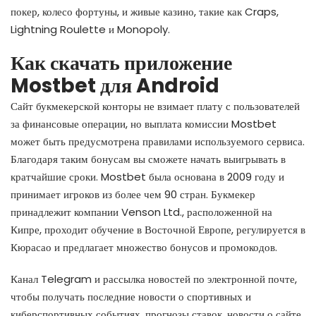
покер, колесо фортуны, и живые казино, такие как Craps,
Lightning Roulette и Monopoly.
Как скачать приложение
Mostbet для Android
Сайт букмекерской конторы не взимает плату с пользователей
за финансовые операции, но выплата комиссии Mostbet
может быть предусмотрена правилами используемого сервиса.
Благодаря таким бонусам вы сможете начать выигрывать в
кратчайшие сроки. Mostbet была основана в 2009 году и
принимает игроков из более чем 90 стран. Букмекер
принадлежит компании Venson Ltd., расположенной на
Кипре, проходит обучение в Восточной Европе, регулируется в
Кюрасао и предлагает множество бонусов и промокодов.
Канал Telegram и рассылка новостей по электронной почте,
чтобы получать последние новости о спортивных и
киберспортивных событиях, прогнозы ставок, новости о сайте