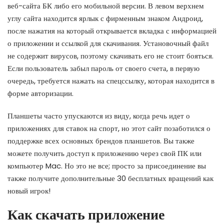
веб-сайта БК либо его мобильной версии. В левом верхнем
углу сайта находится ярлык с фирменным знаком Андроид,
после нажатия на который открывается вкладка с информацией
о приложении и ссылкой для скачивания. Установочный файл
не содержит вирусов, поэтому скачивать его не стоит бояться.
Если пользователь забыл пароль от своего счета, в первую
очередь, требуется нажать на спецссылку, которая находится в
форме авторизации.
Планшеты часто упускаются из виду, когда речь идет о
приложениях для ставок на спорт, но этот сайт позаботился о
поддержке всех основных брендов планшетов. Вы также
можете получить доступ к приложению через свой ПК или
компьютер Mac. Но это не все; просто за присоединение вы
также получите дополнительные 30 бесплатных вращений как
новый игрок!
Как скачать приложение