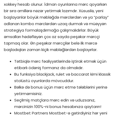
xokkey hesab olunur. İdman oyunlarına mərc qoyarkən
bir sıra amillərə nəzər yetirmək lazımdır. Xüsusilə, yeni
başlayanlar böyük məbləğdə mərclərdən və ya “parlay”
adlanan kombo mərclərdən uzaq durmalı və müəyyən
strategiya formalaşdırmağa çalışmalıdırlar. Böyük
əmsalları hədəfləyən çox az sayda peşəkar mərcçi
tapmaq olar. Ən peşəkar mərcçilər belə ilk mərcə
başladıqları zaman kiçik məbləğlərdən başlayırlar.
Tətbiqlə mərc fəaliyyətlərində iştirak etmək üçün
etibarlı ödəniş formanız da olmalıdır.
Bu funksiya blackjack, rulet və baccarat kimi klassik
stolüstü oyunlarda mövcuddur.
Bəlkə də bonus üçün mərc etmə tələblərini yerinə
yetirməmisiniz.
Seçilmiş matçlara mərc edin və uduzsanız,
mərcinizin 100%-ni bonus hesabınıza qaytarın!
Mostbet Partners Mostbet-ə gətirdiyiniz hər yeni