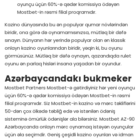
oyunçu üçün 60%-ə qədər komissiya ödəyən
Mostbet-in rəsmi filial proqramıdır.
Kazino dünyasında bu ən populyar qumar növlərindən
biridir, ona görə də oynamamısınızsa, mütləq bir dəfə
sınayın. Dünyanın hər yerində populyar olan ən klassik
onlayn kazino oyunlarından biridir, yəqin ki, bu oyunu
görmüsünüz. Mütləq bir dəfə oynayın, qazandıqda rulet
oyunu ən parlaq hisləri insana yaşadan bir oyundur.
Azərbaycandakı bukmeker
Mostbet Partners Mostbet-ə gətirdiyiniz hər yeni oyunçu
üçün 60%-ə qədər komissiya ödəyən Mostbet-in rəsmi
filial proqramıdır. Siz Mostbet-in kazino və mərc təkliflərini
50-dən çox ölkədə təbliğ edə və istənilən ödəniş
sisteminə ömürlük ödənişlər ala bilərsiniz. Mostbet AZ-90
Azərbaycanda onlayn mərc oynamaq istəyən oyunçular
üçün əla seçimdir. Geniş çeşidli kazino oyunları və idman