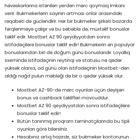
həvəskarlarına istənilən yerdən mərc qoymaq imkanı
verir. Bukmekerlərin sayının artması onlar arasındakı
rəqabəti də gücləndirir. Hər bir bukmeker şirkəti bazarda
fərqlənməyə çalışır və bu səbəblə də, müxtəlif bonuslar
təklif edir. Mostbet AZ 90 qeydiyyatdan sonra
istifadəçilərə bonuslar təklif edir! Bukmekerin ən populyar
bonuslarından biri də doğum günü bonuslarıdır. Loyallıq
sxemində istifadəçinin reytinqi və statusu nə qədər
yüksək olarsa, ad günü olan istifadəçinin Mostbet-dən
aldığı nağd pulun məbləği də bir o qədər yüksək olur.
Mostbet AZ-90-də mərc oyunları üçün dəyişən
bonus və cashback təklifləri mövcuddur.
Mostbet AZ 90 qeydiyyatdan sonra istifadəçilərə
bonuslar təklif edir!
Bütün tanınmış proqram təminatçılarında bu tipli
oyunları görə bilərsiniz.
Hesabınız artıq hazırdır, siz bukmeker kontorunun