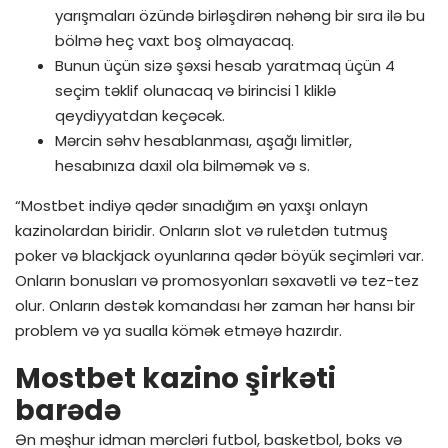
yarışmaları özündə birləşdirən nəhəng bir sıra ilə bu
bölmə heç vaxt boş olmayacaq.
Bunun üçün sizə şəxsi hesab yaratmaq üçün 4
seçim təklif olunacaq və birincisi 1 kliklə
qeydiyyatdan keçəcək.
Mərcin səhv hesablanması, aşağı limitlər,
hesabınıza daxil ola bilməmək və s.
“Mostbet indiyə qədər sınadığım ən yaxşı onlayn
kazinolardan biridir. Onların slot və ruletdən tutmuş
poker və blackjack oyunlarına qədər böyük seçimləri var.
Onların bonusları və promosyonları səxavətli və tez-tez
olur. Onların dəstək komandası hər zaman hər hansı bir
problem və ya sualla kömək etməyə hazırdır.
Mostbet kazino şirkəti
barədə
Ən məşhur idman mərcləri futbol, basketbol, boks və