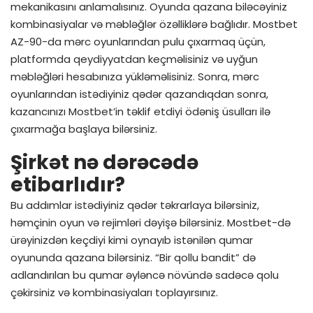
mekanikasını anlamalısınız. Oyunda qazana biləcəyiniz
kombinasiyalar və məbləğlər özəlliklərə bağlıdır. Mostbet
AZ-90-da mərc oyunlarından pulu çıxarmaq üçün,
platformda qeydiyyatdan keçməlisiniz və uyğun
məbləğləri hesabınıza yükləməlisiniz. Sonra, mərc
oyunlarından istədiyiniz qədər qazandıqdan sonra,
kazancınızı Mostbet’in təklif etdiyi ödəniş üsulları ilə
çıxarmağa başlaya bilərsiniz.
Şirkət nə dərəcədə
etibarlıdır?
Bu addımlar istədiyiniz qədər təkrarlaya bilərsiniz,
həmçinin oyun və rejimləri dəyişə bilərsiniz. Mostbet-də
ürəyinizdən keçdiyi kimi oynayıb istənilən qumar
oyununda qazana bilərsiniz. “Bir qollu bandit” də
adlandırılan bu qumar əyləncə növündə sadəcə qolu
çəkirsiniz və kombinasiyaları toplayırsınız.