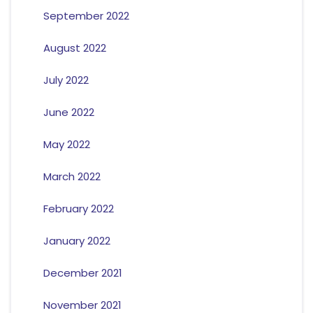
September 2022
August 2022
July 2022
June 2022
May 2022
March 2022
February 2022
January 2022
December 2021
November 2021