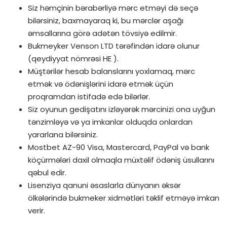
Siz həmçinin bərabərliyə mərc etməyi də seçə
bilərsiniz, baxmayaraq ki, bu mərclər aşağı
əmsallarına görə adətən tövsiyə edilmir.
Bukmeyker Venson LTD tərəfindən idarə olunur
(qeydiyyat nömrəsi HE ).
Müştərilər hesab balanslarını yoxlamaq, mərc
etmək və ödənişlərini idarə etmək üçün
proqramdan istifadə edə bilərlər.
Siz oyunun gedişatını izləyərək mərcinizi ona uyğun
tənzimləyə və ya imkanlar olduqda onlardan
yararlana bilərsiniz.
Mostbet AZ-90 Visa, Mastercard, PayPal və bank
köçürmələri daxil olmaqla müxtəlif ödəniş üsullarını
qəbul edir.
Lisenziya qanuni əsaslarla dünyanın əksər
ölkələrində bukmeker xidmətləri təklif etməyə imkan
verir.