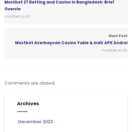
Mostbet 27 Betting and Casino in Bangladesh: Brief
Overvie
mostbet az 90
Next Post
Mostbet Azerbaycan Casino Yukle & Indir APK Androi
mostbet az 90
Comments are closed.
Archives
December 2023