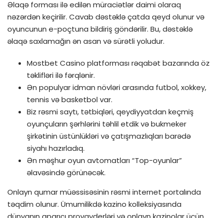
Əlaqə forması ilə edilən müraciətlər daimi olaraq
nəzərdən keçirilir. Cavab dəstəklə çatda qeyd olunur və
oyuncunun e-poçtuna bildiriş göndərilir. Bu, dəstəklə
əlaqə saxlamağın ən asan və sürətli yoludur.
Mostbet Casino platforması rəqabət bazarında öz
təklifləri ilə fərqlənir.
Ən populyar idman növləri arasında futbol, ​​xokkey,
tennis və basketbol var.
Biz rəsmi saytı, tətbiqləri, qeydiyyatdan keçmiş
oyunçuların şərhlərini təhlil etdik və bukmeker
şirkətinin üstünlükləri və çatışmazlıqları barədə
siyahı hazırladıq.
Ən məşhur oyun avtomatları “Top-oyunlar”
əlavəsində görünəcək.
Onlayn qumar müəssisəsinin rəsmi internet portalında
təqdim olunur. Ümumilikdə kazino kolleksiyasında
dünyanın aparıcı provayderləri və onlayn kazinolar üçün