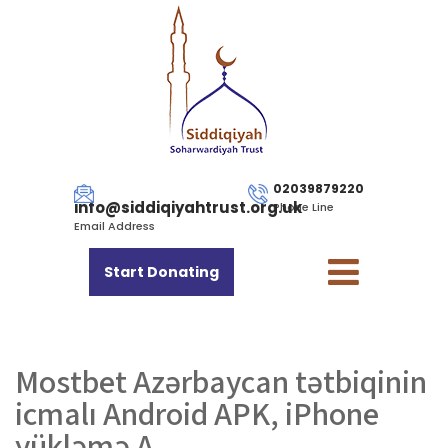
02039879220
info@siddiqiyahtrust.org.uk
Phone Line
Email Address
Start Donating
Mostbet Azərbaycan tətbiqinin
icmalı Android APK, iPhone
yükləmə A