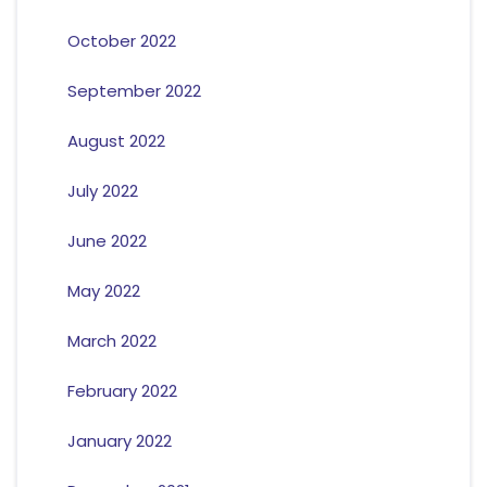
October 2022
September 2022
August 2022
July 2022
June 2022
May 2022
March 2022
February 2022
January 2022