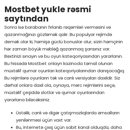
Mostbet yukle rəsmi
saytından
Sonra isə barabanın fırlanıb rəqəmləri verməsini və
qazanmağınızı gözləmək qalır. Bu populyar rejimdə
demək olar ki, həmişə güclü bonuslar olur, sizin həmçinin
hər zaman böyük məbləğ qazanmaq şansınız var.
Bəxtinizi sınayın və bu oyun kateqoriyasından yararlanın.
Bu hissədə Mostbet onlayn kazinoda təmsil olunan
müxtəlif qumar oyunları kateqoriyalarından danışacağıq.
Bu rejimlərə oyunların tək və canlı versiyaları daxildir. Siz
dərhal onlara daxil ola, oynaya, mərc rejimlərini seçə,
müxtəlif çeşiddə slotlar və qumar oyunlarından
yararlana biləcəksiniz.
Üstəlik, canlı və digər çatışmazlıqlarda əmsalların
yenilənməsi üçün vaxt var.
Bu, internetə çıxış üçün sabit kanal olduqda, daha