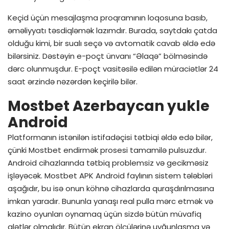
Keçid üçün mesajlaşma proqramının loqosuna basıb,
əməliyyatı təsdiqləmək lazımdır. Burada, saytdakı çatda
olduğu kimi, bir sualı seçə və avtomatik cavab əldə edə
bilərsiniz. Dəstəyin e-poçt ünvanı “Əlaqə” bölməsində
dərc olunmuşdur. E-poçt vasitəsilə edilən müraciətlər 24
saat ərzində nəzərdən keçirilə bilər.
Mostbet Azerbaycan yukle
Android
Platformanın istənilən istifadəçisi tətbiqi əldə edə bilər,
çünki Mostbet endirmək prosesi tamamilə pulsuzdur.
Android cihazlarında tətbiq problemsiz və gecikməsiz
işləyəcək. Mostbet APK Android faylının sistem tələbləri
aşağıdır, bu isə onun köhnə cihazlarda quraşdırılmasına
imkan yaradır. Bununla yanaşı real pulla mərc etmək və
kazino oyunları oynamaq üçün sizdə bütün müvafiq
alətlər olmalıdır. Bütün ekran ölçülərinə uyğunlaşma və