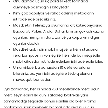
Onu açmaq üçün üç paralel xətt formada
düyməyə basmağınız kifayətdir.
Kimi çox populyar və rahat ödəniş metodlarını
istifadə edə biləcəksiniz.
Mostbetin Televiziya oyunlarına alt kateqoriyasına
Baccarat, Poker, Andar Bahar kimi bir çox adi kazino
oyunları, həmçinin dart, zar və ya körpü kimi digər
oyunlar daxildir.
MostBet apk indir mobil müştərisi həm stasionar
fərdi kompüterin köməyi ilə, həm də bu məqsədlə
mobil cihazdan istifadə edərkən istifadə edilə bilər.
Ümumilikdə, bu bonusdan 10 dəfə yararlana
bilərsiniz, bu, yeni istifadəçilərə tətbiq olunan
müvəqqəti bonusdur.
Eyni zamanda, hər iki halda x60 məbləğində mərc üçün
mərc təyin edilir.Hər gün istifadəçi kvalifikasiyanı
tamamladığı təqdirdə bonus spinləri ala bilər. Promo
toplamaq üçün müəyyən bir maşında real pul üçün