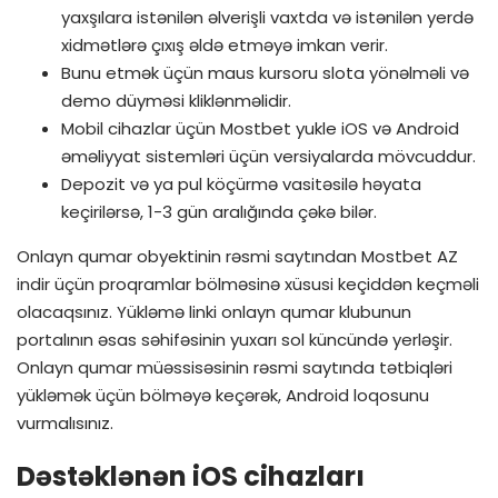
yaxşılara istənilən əlverişli vaxtda və istənilən yerdə
xidmətlərə çıxış əldə etməyə imkan verir.
Bunu etmək üçün maus kursoru slota yönəlməli və
demo düyməsi kliklənməlidir.
Mobil cihazlar üçün Mostbet yukle iOS və Android
əməliyyat sistemləri üçün versiyalarda mövcuddur.
Depozit və ya pul köçürmə vasitəsilə həyata
keçirilərsə, 1-3 gün aralığında çəkə bilər.
Onlayn qumar obyektinin rəsmi saytından Mostbet AZ
indir üçün proqramlar bölməsinə xüsusi keçiddən keçməli
olacaqsınız. Yükləmə linki onlayn qumar klubunun
portalının əsas səhifəsinin yuxarı sol küncündə yerləşir.
Onlayn qumar müəssisəsinin rəsmi saytında tətbiqləri
yükləmək üçün bölməyə keçərək, Android loqosunu
vurmalısınız.
Dəstəklənən iOS cihazları