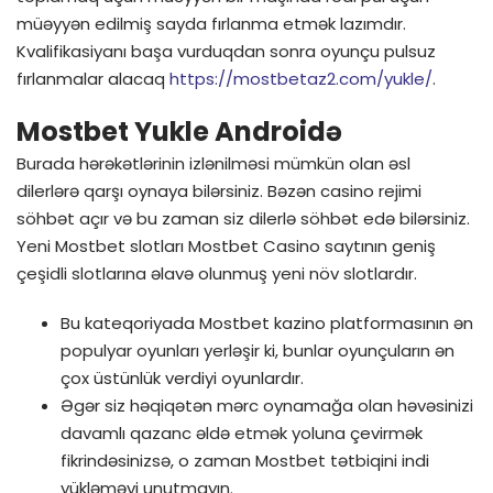
müəyyən edilmiş sayda fırlanma etmək lazımdır.
Kvalifikasiyanı başa vurduqdan sonra oyunçu pulsuz
fırlanmalar alacaq
https://mostbetaz2.com/yukle/
.
Mostbet Yukle Androidə
Burada hərəkətlərinin izlənilməsi mümkün olan əsl
dilerlərə qarşı oynaya bilərsiniz. Bəzən casino rejimi
söhbət açır və bu zaman siz dilerlə söhbət edə bilərsiniz.
Yeni Mostbet slotları Mostbet Casino saytının geniş
çeşidli slotlarına əlavə olunmuş yeni növ slotlardır.
Bu kateqoriyada Mostbet kazino platformasının ən
populyar oyunları yerləşir ki, bunlar oyunçuların ən
çox üstünlük verdiyi oyunlardır.
Əgər siz həqiqətən mərc oynamağa olan həvəsinizi
davamlı qazanc əldə etmək yoluna çevirmək
fikrindəsinizsə, o zaman Mostbet tətbiqini indi
yükləməyi unutmayın.