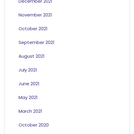
December 2021
November 2021
October 2021
September 2021
August 2021
July 2021
June 2021
May 2021
March 2021
October 2020