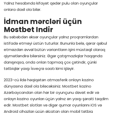
Yalnız hesabında kifayət qədər pulu olan oyunçular
onlara daxil ola bilər.
İdman mərcləri üçün
Mostbet Indir
Bu səbəbdən əksər oyunçular yalnız proqramlardan
istifadə etməyi üstün tuturlar. Bununla belə, qərar qəbul
etməzdən əvvəl bütün variantların işini müstəqil olaraq
qiymətləndirə bilərsiniz. Əgər çatışmazlıqlar haqqında
danışırıqsa, onda onları tapmaq çox çətindir, çünki
tətbiqlər yaxşı İsveçrə saatı kimi işləyir.
2023-cü ildə həqiqətən atmasferik onlayn kazino
dünyasına daxil ola biləcəksiniz. Mostbet kazino
Azərbaycandan olan hər bir oyunçunu dəvət edir və
onlayn kazino oyunları üçün yalnız ən yaxşı şəraiti təqdim
edir. Mostbet slotları və digər qumar oyunlarını iOS və
Android cihazları üçün əlçatan olan mobil tətbiq