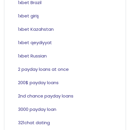
1xbet Brazil
1xbet giriş
1xbet Kazahstan
1xbet qeydiyyat
1xbet Russian
2 payday loans at once
200$ payday loans
2nd chance payday loans
3000 payday loan
321chat dating