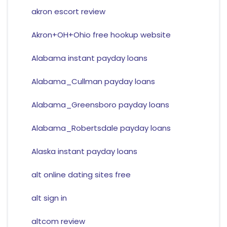
akron escort review
Akron+OH+Ohio free hookup website
Alabama instant payday loans
Alabama_Cullman payday loans
Alabama_Greensboro payday loans
Alabama_Robertsdale payday loans
Alaska instant payday loans
alt online dating sites free
alt sign in
altcom review