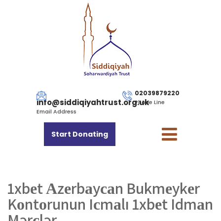
02039879220
info@siddiqiyahtrust.org.uk
Phone Line
Email Address
Start Donating
1xbеt Аzеrbаyсаn Bukmеykеr
Kоntоrunun Iсmаlı 1xbеt Idmаn
Mərсlər