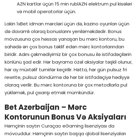
AZN kartlar üçün 15 min rublAZN elektrum pul kisələri
və mobil operatorlar üçün.
Lakin 1xBet idman mərcləri üçün də, kazino oyunları üçün
də davamlı olaraq bonuslarını yeniləməkdədir. Bonus
mövzusuna çox həssas yanaşan bu mərc kontoru, bu
sahədə ən çox bonus təklif edən mərc kontorlarından
biridir. Adını çəkmədiyimiz bir çox bonusu ilə istifadəçilərin
könlünü şad edir. Hər bayrama özəl aksiyalar təşkil olunur,
hər ay müxtəlif turnirlər keçirilir. Hətta, hər gün pulsuz fri
rewrite, pulsuz döndürmə də hər bir istifadəçiyə hədiyyə
olaraq verilir. Bu mərc kontoruna bir çox metodlarla pul
yükləmək, pul çıxarışı etmək mümkündür.
Bet Azerbaijan – Mərc
Kontorunun Bonus Və Aksiyaları
Həmçinin saytın Curaçao eGaming lisenziyası da
mövcuddur. Həmçinin saytın başqa qlobal lisenziyaları