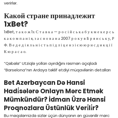
verirlər.
Какой стране принадлежит
1xBet?
1xBet, т а к о ж 1х С т а в к а — р о с і й с ь к а б у к м е к е р с ь
к а к о м п а н і я, з а с н о в а н а 2007 р о к у в Б р я н с ь к у, Р
Ф. В е д е д і я л ь н і с т ь п і д л і ц е н з і є ю ю р и с д и к ц і ї
К ю р а с а о.
“Qəbələ” Utziqlə yolları ayırdığını rəsmən açıqladı
“Barselona”nın Ardaya təklif etdiyi müqavilənin detalları
Bet Azerbaycan Də Hansi
Hadi̇sələrə Onlayn Mərc Etmək
Mümkündür? İdman Üzrə Hansi
Proqnozlara Üstünlük Veri̇li̇r?
Bu məqaləmizdə sizlər üçün dünyanın ən güvənilir mərc