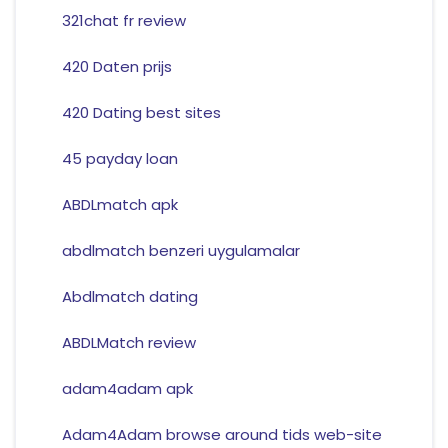
321chat fr review
420 Daten prijs
420 Dating best sites
45 payday loan
ABDLmatch apk
abdlmatch benzeri uygulamalar
Abdlmatch dating
ABDLMatch review
adam4adam apk
Adam4Adam browse around tids web-site