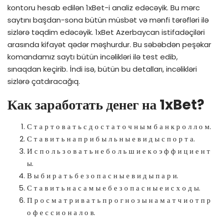
kontoru hesab edilən 1xBet-i analiz edəcəyik. Bu mərc
saytını başdan-sona bütün müsbət və mənfi tərəfləri ilə
sizlərə təqdim edəcəyik. 1xBet Azerbaycan istifadəçiləri
arasında kifayət qədər məşhurdur. Bu səbəbdən peşəkar
komandamız saytı bütün incəlikləri ilə test edib,
sınaqdan keçirib. İndi isə, bütün bu detalları, incəlikləri
sizlərə çatdıracağıq.
Как заработать денег на 1xBet?
С т а р т о в а т ь с д о с т а т о ч н ы м б а н к р о л л о м.
С т а в и т ь н а п р и б ы л ь н ы е в и д ы с п о р т а.
И с п о л ь з о в а т ь н е б о л ь ш и е к о э ф ф и ц и е н т
ы.
В ы б и р а т ь б е з о п а с н ы е в и д ы п а р и.
С т а в и т ь н а с а м ы е б е з о п а с н ы е и с х о д ы.
П р о с м а т р и в а т ь п р о г н о з ы н а м а т ч и о т п р
о ф е с с и о н а л о в.