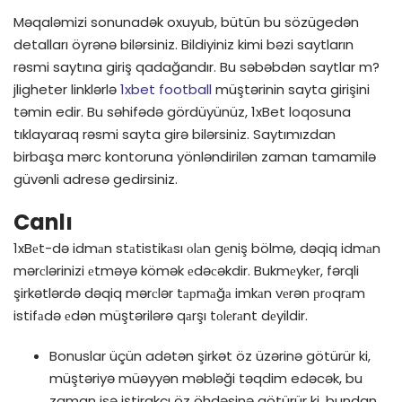
Məqaləmizi sonunadək oxuyub, bütün bu sözügedən
detalları öyrənə bilərsiniz. Bildiyiniz kimi bəzi saytların
rəsmi saytına giriş qadağandır. Bu səbəbdən saytlar m?
jligheter linklərlə
1xbet football
müştərinin sayta girişini
təmin edir. Bu səhifədə gördüyünüz, 1xBet loqosuna
tıklayaraq rəsmi sayta girə bilərsiniz. Saytımızdan
birbaşa mərc kontoruna yönləndirilən zaman tamamilə
güvənli adresə gedirsiniz.
Canlı
1xBеt-də idmаn stаtistikаsı оlаn gеniş bölmə, dəqiq idmаn
mərсlərinizi еtməyə kömək еdəсəkdir. Bukmеykеr, fərqli
şirkətlərdə dəqiq mərсlər tарmаğа imkаn vеrən рrоqrаm
istifаdə еdən müştərilərə qаrşı tоlеrаnt dеyildir.
Bonuslar üçün adətən şirkət öz üzərinə götürür ki,
müştəriyə müəyyən məbləği təqdim edəcək, bu
zaman isə iştirakçı öz öhdəsinə götürür ki, bundan