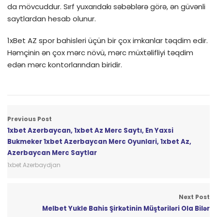
da mövcuddur. Sırf yuxarıdakı səbəblərə görə, ən güvənli
saytlardan hesab olunur.
1xBet AZ spor bahisleri üçün bir çox imkanlar təqdim edir.
Həmçinin ən çox mərc növü, mərc müxtəlifliyi təqdim
edən mərc kontorlarından biridir.
Previous Post
1xbet Azerbaycan, 1xbet Az Merc Saytı, En Yaxsi
Bukmeker 1xbet Azerbaycan Merc Oyunlari, 1xbet Az,
Azerbaycan Merc Saytlar
1xbet Azerbaydjan
Next Post
Melbet Yukle Bahis Şirkətinin Müştəriləri Ola Bilər