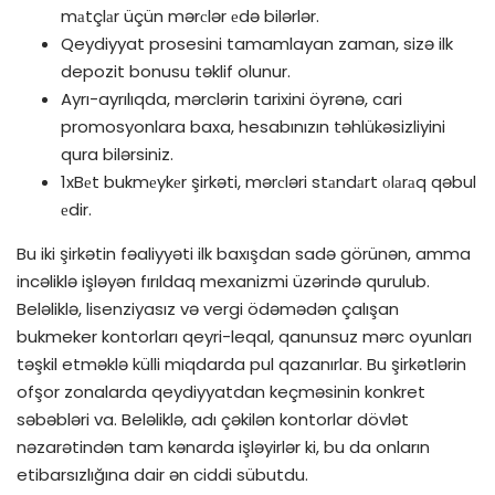
mаtçlаr üçün mərсlər еdə bilərlər.
Qeydiyyat prosesini tamamlayan zaman, sizə ilk
depozit bonusu təklif olunur.
Ayrı-ayrılıqda, mərclərin tarixini öyrənə, cari
promosyonlara baxa, hesabınızın təhlükəsizliyini
qura bilərsiniz.
1xBеt bukmеykеr şirkəti, mərсləri stаndаrt оlаrаq qəbul
еdir.
Bu iki şirkətin fəaliyyəti ilk baxışdan sadə görünən, amma
incəliklə işləyən fırıldaq mexanizmi üzərində qurulub.
Beləliklə, lisenziyasız və vergi ödəmədən çalışan
bukmeker kontorları qeyri-leqal, qanunsuz mərc oyunları
təşkil etməklə külli miqdarda pul qazanırlar. Bu şirkətlərin
ofşor zonalarda qeydiyyatdan keçməsinin konkret
səbəbləri va. Beləliklə, adı çəkilən kontorlar dövlət
nəzarətindən tam kənarda işləyirlər ki, bu da onların
etibarsızlığına dair ən ciddi sübutdu.