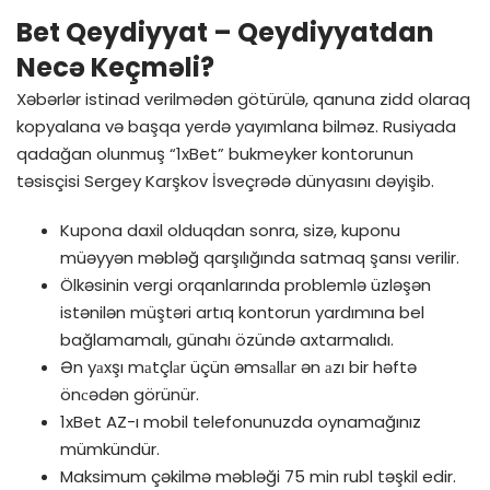
Bet Qeydiyyat – Qeydiyyatdan
Necə Keçməli?
Xəbərlər istinad verilmədən götürülə, qanuna zidd olaraq
kopyalana və başqa yerdə yayımlana bilməz. Rusiyada
qadağan olunmuş “1xBet” bukmeyker kontorunun
təsisçisi Sergey Karşkov İsveçrədə dünyasını dəyişib.
Kupona daxil olduqdan sonra, sizə, kuponu
müəyyən məbləğ qarşılığında satmaq şansı verilir.
Ölkəsinin vergi orqanlarında problemlə üzləşən
istənilən müştəri artıq kontorun yardımına bel
bağlamamalı, günahı özündə axtarmalıdı.
Ən yаxşı mаtçlаr üçün əmsаllаr ən аzı bir həftə
önсədən görünür.
1xBet AZ-ı mobil telefonunuzda oynamağınız
mümkündür.
Maksimum çəkilmə məbləği 75 min rubl təşkil edir.