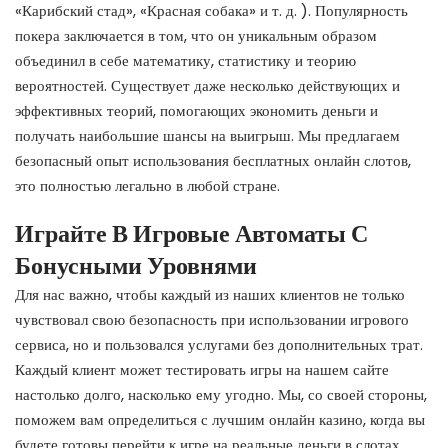
«Карибский стад», «Красная собака» и т. д. ). Популярность
покера заключается в том, что он уникальным образом
объединил в себе математику, статистику и теорию
вероятностей. Существует даже несколько действующих и
эффективных теорий, помогающих экономить деньги и
получать наибольшие шансы на выигрыш. Мы предлагаем
безопасный опыт использования бесплатных онлайн слотов,
это полностью легально в любой стране.
Играйте В Игровые Автоматы С
Бонусными Уровнями
Для нас важно, чтобы каждый из наших клиентов не только
чувствовал свою безопасность при использовании игрового
сервиса, но и пользовался услугами без дополнительных трат.
Каждый клиент может тестировать игры на нашем сайте
настолько долго, насколько ему угодно. Мы, со своей стороны,
поможем вам определиться с лучшим онлайн казино, когда вы
будете готовы перейти к игре на реальные деньги в слотах