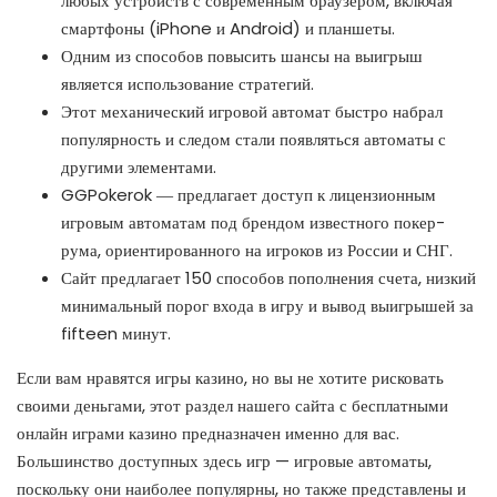
любых устройств с современным браузером, включая
смартфоны (iPhone и Android) и планшеты.
Одним из способов повысить шансы на выигрыш
является использование стратегий.
Этот механический игровой автомат быстро набрал
популярность и следом стали появляться автоматы с
другими элементами.
GGPokerok ― предлагает доступ к лицензионным
игровым автоматам под брендом известного покер-
рума, ориентированного на игроков из России и СНГ.
Сайт предлагает 150 способов пополнения счета, низкий
минимальный порог входа в игру и вывод выигрышей за
fifteen минут.
Если вам нравятся игры казино, но вы не хотите рисковать
своими деньгами, этот раздел нашего сайта с бесплатными
онлайн играми казино предназначен именно для вас.
Большинство доступных здесь игр — игровые автоматы,
поскольку они наиболее популярны, но также представлены и