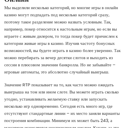
Мы выделили несколько категорий, но многие игры в онлайн
казино могут подпадать под несколько категорий сразу,
поэтому такое разделение можно назвать условным. Так,
например, покер относится к настольным играм, но если вы
играете с живым дилером, то тогда покер будет причислен к
категории живые игры в казино. Изучив частоту бонусных
возможностей, вы будете играть в казино более уверенно. Так
можно перебирать за вечер десятки слотов и выходить из
сессии в плюсовом значении банкролла. Но не забывайте –
игровые автоматы, это абсолютно случайный выигрыш.
Значение RTP показывает на то, как часто можно ожидать
выигрыша на том или ином слоте. Вы можете играть сколько
угодно, устанавливать желаемую ставку или запускать
несколько игр одновременно. Сегодня есть много игр, где
отсутствуют стандартные линии – их место заняли варианты
построения комбинации. Минимум их может быть 243, а
максимум исчисляется шестизначным числом. Кстати, за это