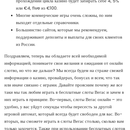
прохождении цикла казино будет забирать себе 4, 5%
или €4, five из €100.
Многие коммерческие игры очень сложны, по ним
выходят отдельные справочники.
Большинство сайтов, которые мы рекомендуем,
поддерживают депозиты и выплаты для своих клиентов
из России.
Поздравляем, теперь вы обладаете всей необходимой
информацией, понимаете свои желания и ожидания от онлайн
слотво, но что же дальше? Мы всегда будем на страже свежей
информации о казино, провайдерах, бонусах и всем, что так
или иначе связано с играми. Давайте проясним почему же все
таки мы так любим играть в бесплатные слоты Вегас и зачем в
них играть в принципе. Во-первых, слоты Вегас онлайн – это
удобно, у вас уйдут секунды чтобы пересесть за другой
игровой автомат, который всегда будет свободен для вас. Во-
вторых, вы сможете играть в слоты Вегас столько, сколько вам
только захочется. Также при использовании бесплатных слотов