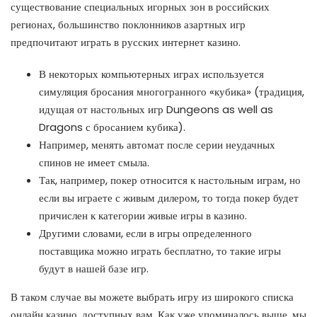
существование специальных игорных зон в российских
регионах, большинство поклонников азартных игр
предпочитают играть в русских интернет казино.
В некоторых компьютерных играх используется
симуляция бросания многогранного «кубика» (традиция,
идущая от настольных игр Dungeons as well as
Dragons с бросанием кубика).
Например, менять автомат после серии неудачных
спинов не имеет смыла.
Так, например, покер относится к настольным играм, но
если вы играете с живым дилером, то тогда покер будет
причислен к категории живые игры в казино.
Другими словами, если в игры определенного
поставщика можно играть бесплатно, то такие игры
будут в нашей базе игр.
В таком случае вы можете выбрать игру из широкого списка
онлайн казино, доступных вам. Как уже упоминалось выше, мы