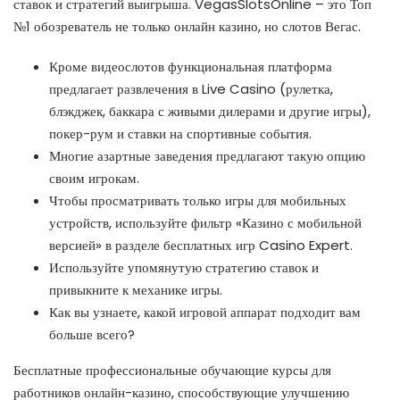
ставок и стратегий выигрыша. VegasSlotsOnline – это Топ
№1 обозреватель не только онлайн казино, но слотов Вегас.
Кроме видеослотов функциональная платформа
предлагает развлечения в Live Casino (рулетка,
блэкджек, баккара с живыми дилерами и другие игры),
покер-рум и ставки на спортивные события.
Многие азартные заведения предлагают такую опцию
своим игрокам.
Чтобы просматривать только игры для мобильных
устройств, используйте фильтр «Казино с мобильной
версией» в разделе бесплатных игр Casino Expert.
Используйте упомянутую стратегию ставок и
привыкните к механике игры.
Как вы узнаете, какой игровой аппарат подходит вам
больше всего?
Бесплатные профессиональные обучающие курсы для
работников онлайн-казино, способствующие улучшению