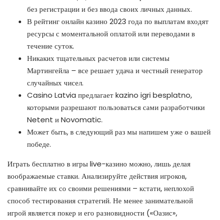
без регистрации и без ввода своих личных данных.
В рейтинг онлайн казино 2023 года по выплатам входят
ресурсы с моментальной оплатой или переводами в
течение суток.
Никаких тщательных расчетов или системы
Мартингейла – все решает удача и честный генератор
случайных чисел.
Casino Latvia предлагает kazino igri besplatno,
которыми разрешают пользоваться сами разработчики
Netent и Novomatic.
Может быть, в следующий раз мы напишем уже о вашей
победе.
Играть бесплатно в игры live-казино можно, лишь делая
воображаемые ставки. Анализируйте действия игроков,
сравнивайте их со своими решениями – кстати, неплохой
способ тестирования стратегий. Не менее занимательной
игрой является покер и его разновидности («Оазис»,