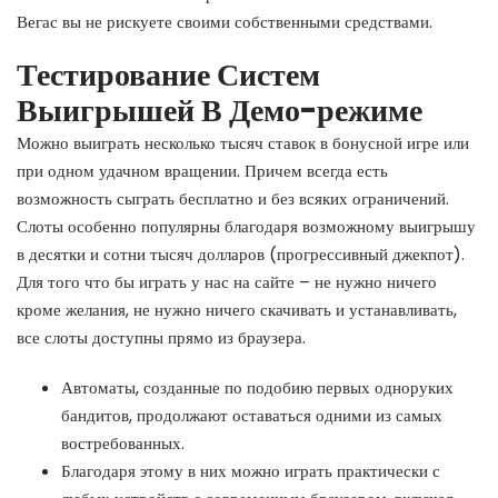
Вегас вы не рискуете своими собственными средствами.
Тестирование Систем
Выигрышей В Демо-режиме
Можно выиграть несколько тысяч ставок в бонусной игре или
при одном удачном вращении. Причем всегда есть
возможность сыграть бесплатно и без всяких ограничений.
Слоты особенно популярны благодаря возможному выигрышу
в десятки и сотни тысяч долларов (прогрессивный джекпот).
Для того что бы играть у нас на сайте – не нужно ничего
кроме желания, не нужно ничего скачивать и устанавливать,
все слоты доступны прямо из браузера.
Автоматы, созданные по подобию первых одноруких
бандитов, продолжают оставаться одними из самых
востребованных.
Благодаря этому в них можно играть практически с