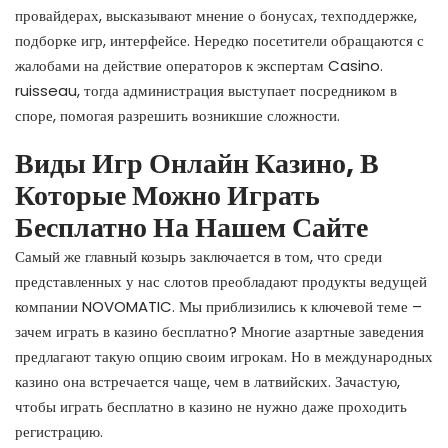
провайдерах, высказывают мнение о бонусах, техподдержке,
подборке игр, интерфейсе. Нередко посетители обращаются с
жалобами на действие операторов к экспертам Casino.
ruisseau, тогда администрация выступает посредником в
споре, помогая разрешить возникшие сложности.
Виды Игр Онлайн Казино, В
Которые Можно Играть
Бесплатно На Нашем Сайте
Самый же главный козырь заключается в том, что среди
представленных у нас слотов преобладают продукты ведущей
компании NOVOMATIC. Мы приблизились к ключевой теме –
зачем играть в казино бесплатно? Многие азартные заведения
предлагают такую опцию своим игрокам. Но в международных
казино она встречается чаще, чем в латвийских. Зачастую,
чтобы играть бесплатно в казино не нужно даже проходить
регистрацию.