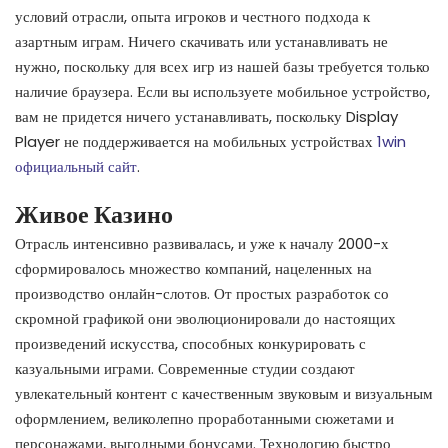
условий отрасли, опыта игроков и честного подхода к
азартным играм. Ничего скачивать или устанавливать не
нужно, поскольку для всех игр из нашей базы требуется только
наличие браузера. Если вы используете мобильное устройство,
вам не придется ничего устанавливать, поскольку Display
Player не поддерживается на мобильных устройствах
1win
официальный сайт
.
Живое Казино
Отрасль интенсивно развивалась, и уже к началу 2000-х
сформировалось множество компаний, нацеленных на
производство онлайн-слотов. От простых разработок со
скромной графикой они эволюционировали до настоящих
произведений искусства, способных конкурировать с
казуальными играми. Современные студии создают
увлекательный контент с качественным звуковым и визуальным
оформлением, великолепно проработанными сюжетами и
персонажами, выгодными бонусами. Технологию быстро