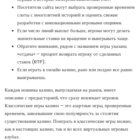
Посетители сайта могут выбрать проверенные временем
слоты с многолетней историей и оценить свежие
разработки с инновационными игровыми опциями.
Если число линий выплат больше, игроки могут делать
значительные ставки на вращение и выигрывать чаще.
Обратите внимание, рядом с названием игры указана
«отдача» – процент возврата игроку от сделанных
ставок (RTP).
Если играть в онлайн казино, рано или поздно все равно
выигрываешь.
Каждая новинка казино, выпускаемая на рынок, имеет
описание с предысторией, что сразу вовлекает игроков.
Классические игры казино – это азартные игры, проверенные
временем, завоевавшие свою популярность за столетия
существования казино. Поиграть в классические игры можно,
как в настоящих казино, так и во всех виртуальных игровых
клубах.