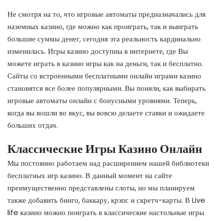
Не смотря на то, что игровые автоматы предназначались для
наземных казино, где можно как проиграть, так и выиграть
большие суммы денег, сегодня эта реальность кардинально
изменилась. Игры казино доступны в интернете, где Вы
можете играть в казино игры как на деньги, так и бесплатно.
Сайты со встроенными бесплатными онлайн играми казино
становятся все более популярными. Вы поняли, как выбирать
игровые автоматы онлайн с бонусными уровнями. Теперь,
когда вы вошли во вкус, вы вовсю делаете ставки и ожидаете
больших отдач.
Классические Игры Казино Онлайн
Мы постоянно работаем над расширением нашей библиотеки
бесплатных игр казино. В данный момент на сайте
преимущественно представлены слоты, но мы планируем
также добавить бинго, баккару, крэпс и скретч-карты. В Live
life казино можно поиграть в классические настольные игры