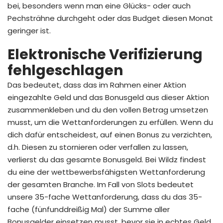
bei, besonders wenn man eine Glücks- oder auch
Pechsträhne durchgeht oder das Budget diesen Monat
geringer ist.
Elektronische Verifizierung
fehlgeschlagen
Das bedeutet, dass das im Rahmen einer Aktion
eingezahlte Geld und das Bonusgeld aus dieser Aktion
zusammenkleben und du den vollen Betrag umsetzen
musst, um die Wettanforderungen zu erfüllen. Wenn du
dich dafür entscheidest, auf einen Bonus zu verzichten,
d.h. Diesen zu stornieren oder verfallen zu lassen,
verlierst du das gesamte Bonusgeld. Bei Wildz findest
du eine der wettbewerbsfähigsten Wettanforderung
der gesamten Branche. Im Fall von Slots bedeutet
unsere 35-fache Wettanforderung, dass du das 35-
fache (fünfunddreißig Mal) der Summe aller
Bonusgelder einsetzen musst, bevor sie in echtes Geld