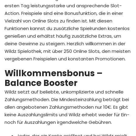
ersten Tag leistungsstarke und ansprechende Slot-
Action. Freispiele sind eine Bonusfunktion, die in einer
Vielzahl von Online Slots zu finden ist. Mit diesen
Funktionen kannst du zusätzliche Spielrunden kostenlos
genießen und erhältst häufig zusätzliche Extras, um
deine Gewinne zu steigern. Herzlich willkommen in der
Wildz Spielothek, mit über 250 Online Slots, den meisten
vergebenen Freispielen und konstanten Promotionen.
Willkommensbonus –
Balance Booster
Wildz setzt auf beliebte, unkomplizierte und schnelle
Zahlungsmethoden. Die Mindesteinzahlung beträgt bei
allen angebotenen Zahlungsmethoden nur 10€. Es gibt
keine Auszahlungslimits und Wildz erhebt weder für Ein-
noch für Auszahlungen irgendwelche Gebühren.
Jeder, der ein Konto eröffnet und bei Wildz spielt,