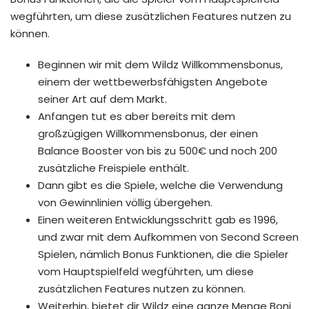
wegführten, um diese zusätzlichen Features nutzen zu
können.
Beginnen wir mit dem Wildz Willkommensbonus,
einem der wettbewerbsfähigsten Angebote
seiner Art auf dem Markt.
Anfangen tut es aber bereits mit dem
großzügigen Willkommensbonus, der einen
Balance Booster von bis zu 500€ und noch 200
zusätzliche Freispiele enthält.
Dann gibt es die Spiele, welche die Verwendung
von Gewinnlinien völlig übergehen.
Einen weiteren Entwicklungsschritt gab es 1996,
und zwar mit dem Aufkommen von Second Screen
Spielen, nämlich Bonus Funktionen, die die Spieler
vom Hauptspielfeld wegführten, um diese
zusätzlichen Features nutzen zu können.
Weiterhin, bietet dir Wildz eine ganze Menge Boni