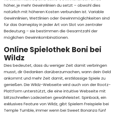
höher, je mehr Gewinnlinien du setzt – obwohl dies
natürlich mit höheren Kosten verbunden ist. Variable
Gewinnlinien, Wettlinien oder Gewinnmöglichkeiten sind
für das Gameplay in jeder Art von Slot von zentraler
Bedeutung – sie bestimmen die Gesamtzahl der
möglichen Gewinnkombinationen.
Online Spielothek Boni bei
Wildz
Dies bedeutet, dass du weniger Zeit damit verbringen
musst, dir Gedanken darüberzumachen, wann dein Geld
ankommt und mehr Zeit damit, erstklassige Spiele zu
genießen. Die Wildz-Webseite wird auch von der Rootz-
Plattform unterstützt, die eine intuitive Webseite mit
blitzschnellen Ladezeiten gewährleistet. Spinback, ein
exklusives Feature von Wildz, gibt Spielern Freispiele bei
Temple Tumble, immer wenn bei Sweet Bonanza fünf