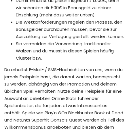
Damit erhältst du gleich insgesamt 1.000€, denn
wir schenken dir 500€ in Bonusgeld zu deiner
Einzahlung (mehr dazu weiter unten).
Die Wettanforderungen regelen den Prozess, den
Bonusgelder durchlaufen müssen, bevor sie zur
Auszahlung zur Verfügung gestellt werden können.
Sie vermeiden die Verwendung traditioneller
Walzen und du musst in diesen Spielen häufig
Cluster bzw.
Du erhältst E-Mail- / SMS-Nachrichten von uns, wenn du
jemals Freispiele hast, die darauf warten, beansprucht
zu werden, abhängig von der Promotion und deinem
üblichen Spiel Verhalten. Nutze deine Freispiele für eine
Auswahl an beliebten Online Slots führender
Spielanbieter, die für jeden etwas Interessantes
enthält. Spiele wie Play’n GOs Blockbuster Book of Dead
und NetEnts Superhit Gonzo’s Quest werden als Teil des
Willkommensbonus angeboten und bieten ab dem