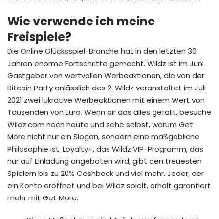
Wie verwende ich meine
Freispiele?
Die Online Glücksspiel-Branche hat in den letzten 30
Jahren enorme Fortschritte gemacht. Wildz ist im Juni
Gastgeber von wertvollen Werbeaktionen, die von der
Bitcoin Party anlässlich des 2. Wildz veranstaltet im Juli
2021 zwei lukrative Werbeaktionen mit einem Wert von
Tausenden von Euro. Wenn dir das alles gefällt, besuche
Wildz.com noch heute und sehe selbst, warum Get
More nicht nur ein Slogan, sondern eine maßgebliche
Philosophie ist. Loyalty+, das Wildz VIP-Programm, das
nur auf Einladung angeboten wird, gibt den treuesten
Spielern bis zu 20% Cashback und viel mehr. Jeder, der
ein Konto eröffnet und bei Wildz spielt, erhält garantiert
mehr mit Get More.