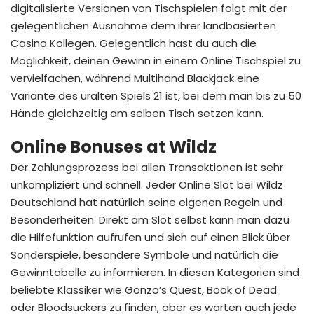
digitalisierte Versionen von Tischspielen folgt mit der
gelegentlichen Ausnahme dem ihrer landbasierten
Casino Kollegen. Gelegentlich hast du auch die
Möglichkeit, deinen Gewinn in einem Online Tischspiel zu
vervielfachen, während Multihand Blackjack eine
Variante des uralten Spiels 21 ist, bei dem man bis zu 50
Hände gleichzeitig am selben Tisch setzen kann.
Online Bonuses at Wildz
Der Zahlungsprozess bei allen Transaktionen ist sehr
unkompliziert und schnell. Jeder Online Slot bei Wildz
Deutschland hat natürlich seine eigenen Regeln und
Besonderheiten. Direkt am Slot selbst kann man dazu
die Hilfefunktion aufrufen und sich auf einen Blick über
Sonderspiele, besondere Symbole und natürlich die
Gewinntabelle zu informieren. In diesen Kategorien sind
beliebte Klassiker wie Gonzo’s Quest, Book of Dead
oder Bloodsuckers zu finden, aber es warten auch jede