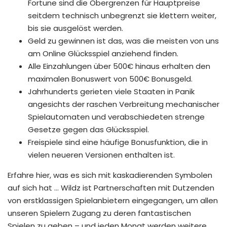
Fortune sind die Obergrenzen für Hauptpreise
seitdem technisch unbegrenzt sie klettern weiter,
bis sie ausgelöst werden.
Geld zu gewinnen ist das, was die meisten von uns
am Online Glücksspiel anziehend finden.
Alle Einzahlungen über 500€ hinaus erhalten den
maximalen Bonuswert von 500€ Bonusgeld.
Jahrhunderts gerieten viele Staaten in Panik
angesichts der raschen Verbreitung mechanischer
Spielautomaten und verabschiedeten strenge
Gesetze gegen das Glücksspiel.
Freispiele sind eine häufige Bonusfunktion, die in
vielen neueren Versionen enthalten ist.
Erfahre hier, was es sich mit kaskadierenden Symbolen
auf sich hat … Wildz ist Partnerschaften mit Dutzenden
von erstklassigen Spielanbietern eingegangen, um allen
unseren Spielern Zugang zu deren fantastischen
Spielen zu geben – und jeden Monat werden weitere