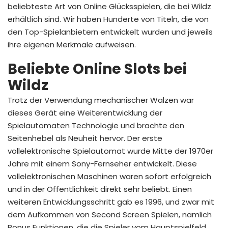
beliebteste Art von Online Glücksspielen, die bei Wildz
erhältlich sind. Wir haben Hunderte von Titeln, die von
den Top-Spielanbietern entwickelt wurden und jeweils
ihre eigenen Merkmale aufweisen.
Beliebte Online Slots bei
Wildz
Trotz der Verwendung mechanischer Walzen war
dieses Gerät eine Weiterentwicklung der
Spielautomaten Technologie und brachte den
Seitenhebel als Neuheit hervor. Der erste
vollelektronische Spielautomat wurde Mitte der 1970er
Jahre mit einem Sony-Fernseher entwickelt. Diese
vollelektronischen Maschinen waren sofort erfolgreich
und in der Öffentlichkeit direkt sehr beliebt. Einen
weiteren Entwicklungsschritt gab es 1996, und zwar mit
dem Aufkommen von Second Screen Spielen, nämlich
Bonus Funktionen, die die Spieler vom Hauptspielfeld