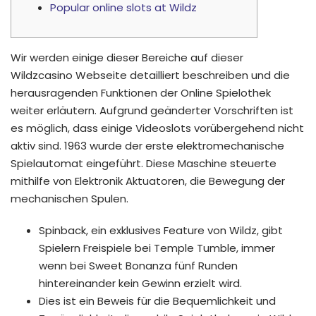
Popular online slots at Wildz
Wir werden einige dieser Bereiche auf dieser
Wildzcasino Webseite detailliert beschreiben und die
herausragenden Funktionen der Online Spielothek
weiter erläutern. Aufgrund geänderter Vorschriften ist
es möglich, dass einige Videoslots vorübergehend nicht
aktiv sind. 1963 wurde der erste elektromechanische
Spielautomat eingeführt. Diese Maschine steuerte
mithilfe von Elektronik Aktuatoren, die Bewegung der
mechanischen Spulen.
Spinback, ein exklusives Feature von Wildz, gibt
Spielern Freispiele bei Temple Tumble, immer
wenn bei Sweet Bonanza fünf Runden
hintereinander kein Gewinn erzielt wird.
Dies ist ein Beweis für die Bequemlichkeit und