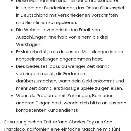
Diese Maßnahmen sind Teil der umfassenderen
Initiative der Bundesländer, das Online Glücksspiel
in Deutschland mit verschiedenen Vorschriften
und Richtlinien zu regulieren.
Die Webseite verspricht den Erhalt von
Auszahlungen innerhalb von einem bis drei
Werktagen.
E-Mail erhältst, falls du unsere Mitteilungen in den
Kontoeinstellungen angenommen hast.
Dies bedeutet, dass du weniger Zeit damit
verbringen musst, dir Gedanken
darüberzumachen, wann dein Geld ankommt und
mehr Zeit damit, erstklassige Spiele zu genießen.
Wenn du Probleme mit Zahlungen, Boni oder
anderen Dingen hast, wende dich bitte an unseren
kompetenten Kundendienst.
Etwa zur gleichen Zeit erfand Charles Fey aus San
Francisco, Kalifornien eine einfache Maschine mit fünf