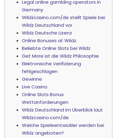
Legal online gambling operators in
Germany
Wildzcasino.com/de stellt Spiele bei
Wildz Deutschland vor
Wildz Deutsche Lizenz
Online Bonuses at Wildz
Beliebte Online Slots bei Wildz
Get More ist die Wildz Philosophie
Elektronische Verifizierung
fehlgeschlagen
Gewinne
Live Casino
Online Slots Bonus
Wettanforderungen
Wildz Deutschland im Überblick laut
Wildzcasino.com/de
Welche Spieleentwickler werden bei
Wildz angeboten?