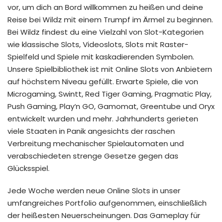
vor, um dich an Bord willkommen zu heißen und deine
Reise bei Wildz mit einem Trumpf im Ärmel zu beginnen.
Bei Wildz findest du eine Vielzahl von Slot-Kategorien
wie klassische Slots, Videoslots, Slots mit Raster-
Spielfeld und Spiele mit kaskadierenden Symbolen.
Unsere Spielbibliothek ist mit Online Slots von Anbietern
auf höchstem Niveau gefüllt. Erwarte Spiele, die von
Microgaming, Swintt, Red Tiger Gaming, Pragmatic Play,
Push Gaming, Play‘n GO, Gamomat, Greentube und Oryx
entwickelt wurden und mehr. Jahrhunderts gerieten
viele Staaten in Panik angesichts der raschen
Verbreitung mechanischer Spielautomaten und
verabschiedeten strenge Gesetze gegen das
Glücksspiel.
Jede Woche werden neue Online Slots in unser
umfangreiches Portfolio aufgenommen, einschließlich
der heißesten Neuerscheinungen. Das Gameplay für