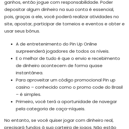
ganhos, então jogue com responsabilidade. Poder
depositar algum dinheiro na sua conta é essencial,
pois, graças a ele, você poderá realizar atividades no
site, apostar, participar de torneios e eventos e obter e
usar seus bônus.
A de entretenimento do Pin Up Online
surpreenderá jogadores de todos os níveis.
E o melhor de tudo é que o envio e recebimento
de dinheiro acontecem de forma quase
instantânea.
Para aproveitar um código promocional Pin up
casino – conhecido como o promo code do Brasil
– é simples.
Primeiro, você terá a oportunidade de navegar
pela categoria de caça-níqueis.
No entanto, se você quiser jogar com dinheiro real,
precisará fundos à sua carteira de jogos. Não estão