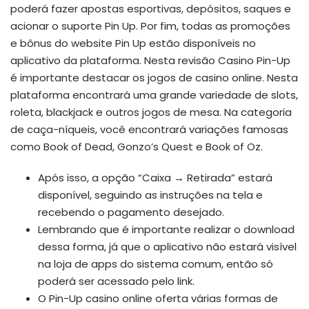
poderá fazer apostas esportivas, depósitos, saques e
acionar o suporte Pin Up. Por fim, todas as promoções
e bônus do website Pin Up estão disponíveis no
aplicativo da plataforma. Nesta revisão Casino Pin-Up
é importante destacar os jogos de casino online. Nesta
plataforma encontrará uma grande variedade de slots,
roleta, blackjack e outros jogos de mesa. Na categoria
de caça-níqueis, você encontrará variações famosas
como Book of Dead, Gonzo’s Quest e Book of Oz.
Após isso, a opção “Caixa → Retirada” estará
disponível, seguindo as instruções na tela e
recebendo o pagamento desejado.
Lembrando que é importante realizar o download
dessa forma, já que o aplicativo não estará visível
na loja de apps do sistema comum, então só
poderá ser acessado pelo link.
O Pin-Up casino online oferta várias formas de