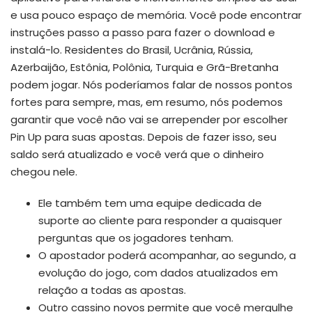
e usa pouco espaço de memória. Você pode encontrar
instruções passo a passo para fazer o download e
instalá-lo. Residentes do Brasil, Ucrânia, Rússia,
Azerbaijão, Estônia, Polônia, Turquia e Grã-Bretanha
podem jogar. Nós poderíamos falar de nossos pontos
fortes para sempre, mas, em resumo, nós podemos
garantir que você não vai se arrepender por escolher
Pin Up para suas apostas. Depois de fazer isso, seu
saldo será atualizado e você verá que o dinheiro
chegou nele.
Ele também tem uma equipe dedicada de
suporte ao cliente para responder a quaisquer
perguntas que os jogadores tenham.
O apostador poderá acompanhar, ao segundo, a
evolução do jogo, com dados atualizados em
relação a todas as apostas.
Outro cassino novos permite que você mergulhe