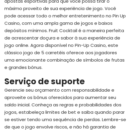
apostas esportivas para que você possa tirar o
máximo proveito de sua experiência de jogo. Você
pode acessar todo o melhor entretenimento no Pin Up
Casino, com uma ampla gama de jogos e baixos
depósitos mínimos. Fruit Cocktail é a maneira perfeita
de acrescentar doçura e sabor à sua experiência de
jogo online. Agora disponível no Pin-Up Casino, este
clássico jogo de 5 carretéis oferece aos jogadores
uma emocionante combinação de símbolos de frutas
e grandes bônus.
Serviço de suporte
Gerencie seu orçamento com responsabilidade e
aproveite os bônus oferecidos para aumentar seu
saldo inicial. Conheça as regras e probabilidades dos
jogos, estabeleça limites de bet e saiba quando parar
se estiver tendo uma sequência de perdas. Lembre-se
de que o jogo envolve riscos, e não há garantia de