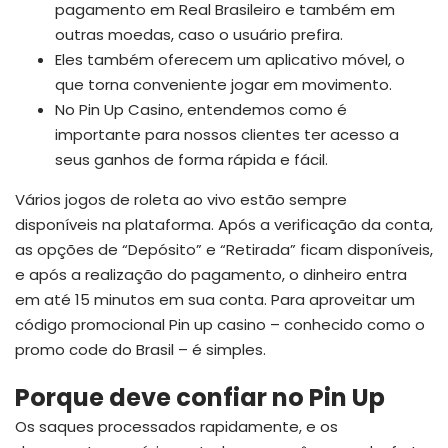
pagamento em Real Brasileiro e também em
outras moedas, caso o usuário prefira.
Eles também oferecem um aplicativo móvel, o
que torna conveniente jogar em movimento.
No Pin Up Casino, entendemos como é
importante para nossos clientes ter acesso a
seus ganhos de forma rápida e fácil.
Vários jogos de roleta ao vivo estão sempre
disponíveis na plataforma. Após a verificação da conta,
as opções de “Depósito” e “Retirada” ficam disponíveis,
e após a realização do pagamento, o dinheiro entra
em até 15 minutos em sua conta. Para aproveitar um
código promocional Pin up casino – conhecido como o
promo code do Brasil – é simples.
Porque deve confiar no Pin Up
Os saques processados rapidamente, e os