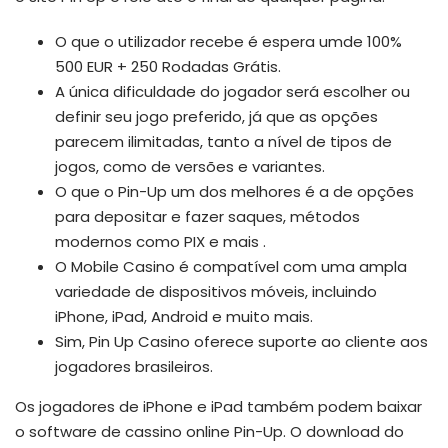
O que o utilizador recebe é espera umde 100%
500 EUR + 250 Rodadas Grátis.
A única dificuldade do jogador será escolher ou
definir seu jogo preferido, já que as opções
parecem ilimitadas, tanto a nível de tipos de
jogos, como de versões e variantes.
O que o Pin-Up um dos melhores é a de opções
para depositar e fazer saques, métodos
modernos como PIX e mais .
O Mobile Casino é compatível com uma ampla
variedade de dispositivos móveis, incluindo
iPhone, iPad, Android e muito mais.
Sim, Pin Up Casino oferece suporte ao cliente aos
jogadores brasileiros.
Os jogadores de iPhone e iPad também podem baixar
o software de cassino online Pin-Up. O download do