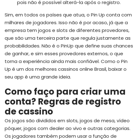
pois não é possível alterá-la após o registro.
Sim, em todos os países que atua, o Pin Up conta com
milhares de jogadores. Isso não é por acaso, já que a
empresa tem jogos e slots de diferentes provedores,
que são uma terceira parte que regula justamente as
probabilidades. Não é o PinUp que define suas chances
de ganhar, e sim esses provedores externos, o que
torna a experiência ainda mais confiável. Como o Pin
Up é um dos melhores cassinos online Brasil, baixar o
seu app é uma grande ideia.
Como faço para criar uma
conta? Regras de registro
de cassino
Os jogos são divididos em slots, jogos de mesa, vídeo
pôquer, jogos com dealer ao vivo e outras categorias.
Os jogadores também podem usar a função de