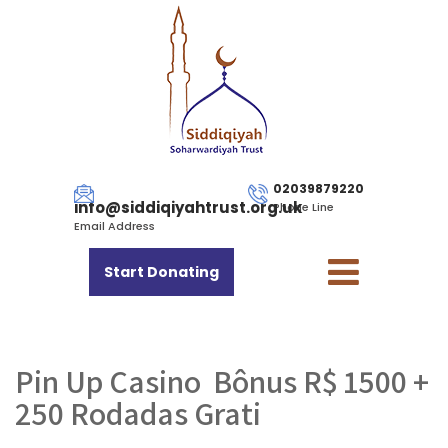
02039879220
info@siddiqiyahtrust.org.uk
Phone Line
Email Address
Start Donating
Pin Up Casino ️ Bônus R$ 1500 +
250 Rodadas Grati