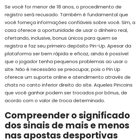
Se você for menor de 18 anos, o procedimento de
registro será recusado. Também é fundamental que
você forneça informações confiáveis ​​sobre você. Sim, a
casa oferece a oportunidade de usar o dinheiro real,
ofertando, inclusive, bonus únicos para quem se
registra e faz seu primeiro depósito Pin-Up. Apesar da
plataforma ser bem rápida e eficaz, ainda é possível
que o jogador tenha pequenos problemas ao usar o
site. Não é necessário se preocupar, pois o Pin Up
oferece um suporte online e atendimento através de
chats no canto inferior direito do site. Aqueles Pincoins
que você ganhar podem ser trocados por bônus, de
acordo com o valor de troca determinado.
Compreender o significado
dos sinais de mais e menos
nas apostas desportivas