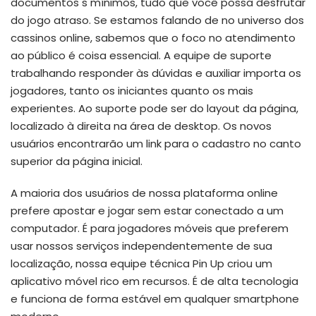
documentos s mínimos, tudo que você possa desfrutar
do jogo atraso. Se estamos falando de no universo dos
cassinos online, sabemos que o foco no atendimento
ao público é coisa essencial. A equipe de suporte
trabalhando responder às dúvidas e auxiliar importa os
jogadores, tanto os iniciantes quanto os mais
experientes. Ao suporte pode ser do layout da página,
localizado à direita na área de desktop. Os novos
usuários encontrarão um link para o cadastro no canto
superior da página inicial.
A maioria dos usuários de nossa plataforma online
prefere apostar e jogar sem estar conectado a um
computador. É para jogadores móveis que preferem
usar nossos serviços independentemente de sua
localização, nossa equipe técnica Pin Up criou um
aplicativo móvel rico em recursos. É de alta tecnologia
e funciona de forma estável em qualquer smartphone