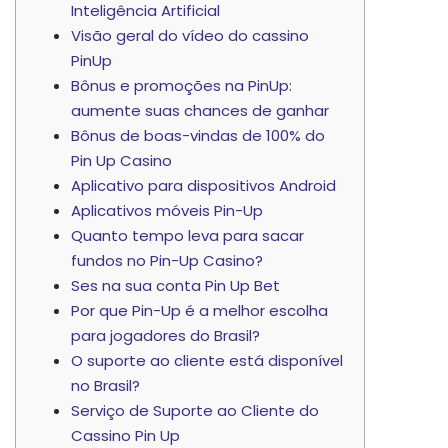
Inteligência Artificial
Visão geral do vídeo do cassino
PinUp
Bônus e promoções na PinUp:
aumente suas chances de ganhar
Bônus de boas-vindas de 100% do
Pin Up Casino
Aplicativo para dispositivos Android
Aplicativos móveis Pin-Up
Quanto tempo leva para sacar
fundos no Pin-Up Casino?
Ses na sua conta Pin Up Bet
Por que Pin-Up é a melhor escolha
para jogadores do Brasil?
O suporte ao cliente está disponível
no Brasil?
Serviço de Suporte ao Cliente do
Cassino Pin Up