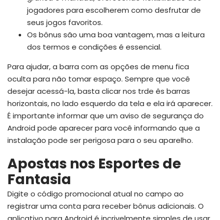
jogadores para escolherem como desfrutar de
seus jogos favoritos.
Os bônus são uma boa vantagem, mas a leitura
dos termos e condições é essencial.
Para ajudar, a barra com as opções de menu fica
oculta para não tomar espaço. Sempre que você
desejar acessá-la, basta clicar nos trde ês barras
horizontais, no lado esquerdo da tela e ela irá aparecer.
É importante informar que um aviso de segurança do
Android pode aparecer para você informando que a
instalação pode ser perigosa para o seu aparelho.
Apostas nos Esportes de
Fantasia
Digite o código promocional atual no campo ao
registrar uma conta para receber bônus adicionais. O
aplicativo para Android é incrivelmente simples de usar