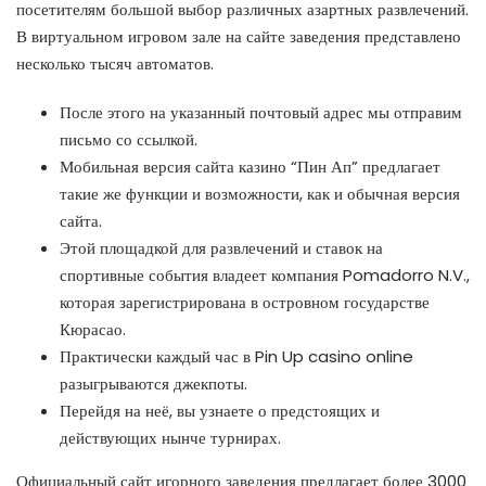
посетителям большой выбор различных азартных развлечений.
В виртуальном игровом зале на сайте заведения представлено
несколько тысяч автоматов.
После этого на указанный почтовый адрес мы отправим
письмо со ссылкой.
Мобильная версия сайта казино “Пин Ап” предлагает
такие же функции и возможности, как и обычная версия
сайта.
Этой площадкой для развлечений и ставок на
спортивные события владеет компания Pomadorro N.V.,
которая зарегистрирована в островном государстве
Кюрасао.
Практически каждый час в Pin Up casino online
разыгрываются джекпоты.
Перейдя на неё, вы узнаете о предстоящих и
действующих нынче турнирах.
Официальный сайт игорного заведения предлагает более 3000