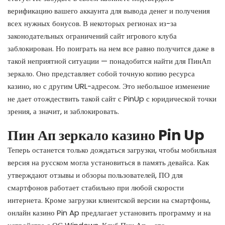
верификацию вашего аккаунта для вывода денег и получения
всех нужных бонусов. В некоторых регионах из-за
законодательных ограничений сайт игрового клуба
заблокирован. Но поиграть на нем все равно получится даже в
такой неприятной ситуации — понадобится найти для ПинАп
зеркало. Оно представляет собой точную копию ресурса
казино, но с другим URL-адресом. Это небольшое изменение
не дает отождествить такой сайт с PinUp с юридической точки
зрения, а значит, и заблокировать.
Пин Ап зеркало казино Pin Up
Теперь останется только дождаться загрузки, чтобы мобильная
версия на русском могла установиться в память девайса. Как
утверждают отзывы и обзоры пользователей, ПО для
смартфонов работает стабильно при любой скорости
интернета. Кроме загрузки клиентской версии на смартфоны,
онлайн казино Pin Ap предлагает установить программу и на