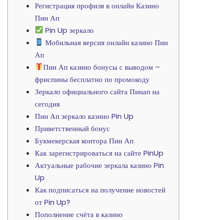
Регистрация профиля в онлайн Казино
Пин Ап
Pin Up зеркало
Мобильная версия онлайн казино Пин
Ап
Пин Ап казино бонусы с выводом –
фриспины бесплатно по промокоду
Зеркало официального сайта Пинап на
сегодня
Пин Ап зеркало казино Pin Up
Приветственный бонус
Букмекерская контора Пин Ап
Как зарегистрироваться на сайте PinUp
Актуальные рабочие зеркала казино Pin
Up
Как подписаться на получение новостей
от Pin Up?
Пополнение счёта в казино