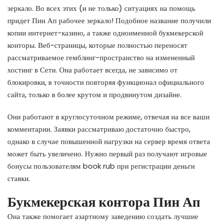
зеркало. Во всех этих (и не только) ситуациях на помощь
придет Пин Ап рабочее зеркало! Подобное название получили
копии интернет-казино, а также одноименной букмекерской
конторы. Веб-страницы, которые полностью переносят
рассматриваемое гемблинг-пространство на измененный
хостинг в Сети. Она работает всегда, не зависимо от
блокировки, в точности повторяя функционал официального
сайта, только в более крутом и продвинутом дизайне.
Они работают в круглосуточном режиме, отвечая на все ваши
комментарии. Заявки рассматриваю достаточно быстро,
однако в случае повышенной нагрузки на сервер время ответа
может быть увеличено. Нужно первый раз получают игровые
бонусы пользователям book rub при регистрации деньги
ставки.
Букмекерская контора Пин Ап
Она также помогает азартному заведению создать лучшие