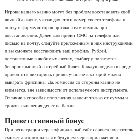
Игроки нашего казино могут без проблем восстановить свой
личный аккаунт, указав для этого номер своего телефона и
почту в форме, которая призвана вам помочь при
восстановлении. Далее вам придет СМС на телефон или
письмо на почту, следуйте приложенным в них инструкциями,
и вы сможете восстановить ваш профиль. Рублей,
поставленные в любимых слотах, гэмблеру полагается
беспроигрышный лотерейный билет. Каждую неделю в среду
проводится викторина, приняв участие в которой можно
выиграть фриспины. Да, комиссия со стороны казино не
взимается, вне зависимости от используемого инструмента.
Отличие в способах пополнения зависит только от суммы и
сроков зачисления денег на баланс.
Приветственный бонус
При регистрации через официальный сайт сервиса посетитель
сможет авторизоваться в будущем через приложение и