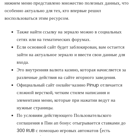
нижнем меню представлено множество полезных данных, что
особенно актуально для тех, кто впервые решил
воспользоваться этим ресурсом.
Также найти ссылку на зеркало можно в социальных
сетях или на тематических форумах.
Если основной сайт будет заблокирован, вам остается
зайти на актуальное зеркало и ввести свои данные для
входа.
Это внутренняя валюта казино, которая начисляется за
различные действия на сайте игорного заведения.
Официальный сайт онлайн-казино Pinup отличается
сложной версткой, четким стилем написания и
элементами меню, которые при нажатии ведут на
нужные страницы.
По условиям действующего Пользовательского
соглашения в Пин ап бонус отыгрывается ставками до
300 RUB с помощью игровых автоматов (есть