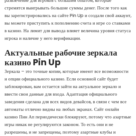
развлечение для игроков с большим опытом, которые
стремятся выигрывать большие суммы денег. После того как
вы зарегистрировались на сайте Pin Up и создали свой аккаунт,
вы можете приступить к пополнению счета и игре со ставками
в казино. На лимит для вывода влияет величина уровня статуса
игрока и наличие у него верификации.
Актуальные рабочие зеркала
казино Pin Up
Зеркала – это точные копии, которые имеют все возможности
и опции официального казино. Если основной сайт будет
заблокирован, вам остается зайти на актуальное зеркало и
ввести свои данные для входа. Адаптация официального
заведения сделана для всех видов девайсов, в связи с чем все
автоматы отлично видны на любых экранах. Сайт онлайн
казино Пин Ап периодически блокируют, потому что азартные
игры никак не регулируются законом. То есть они и не
разрешены, и не запрещены, поэтому азартные клубы и