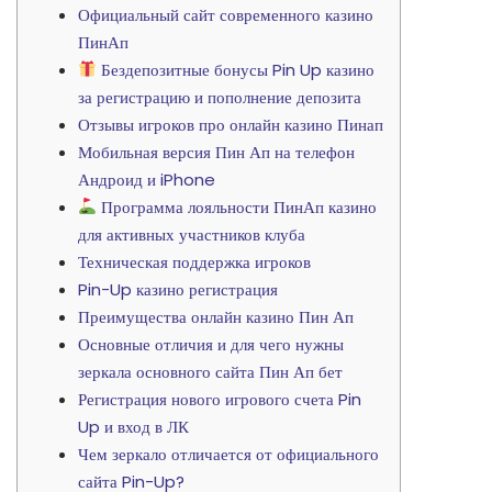
Официальный сайт современного казино
ПинАп
Бездепозитные бонусы Pin Up казино
за регистрацию и пополнение депозита
Отзывы игроков про онлайн казино Пинап
Мобильная версия Пин Ап на телефон
Андроид и iPhone
Программа лояльности ПинАп казино
для активных участников клуба
Техническая поддержка игроков
Pin-Up казино регистрация
Преимущества онлайн казино Пин Ап
Основные отличия и для чего нужны
зеркала основного сайта Пин Ап бет
Регистрация нового игрового счета Pin
Up и вход в ЛК
Чем зеркало отличается от официального
сайта Pin-Up?