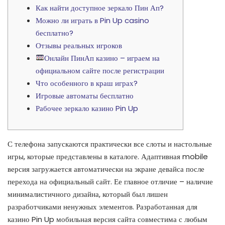
Как найти доступное зеркало Пин Ап?
Можно ли играть в Pin Up casino
бесплатно?
Отзывы реальных игроков
Онлайн ПинАп казино – играем на
официальном сайте после регистрации
Что особенного в краш играх?
Игровые автоматы бесплатно
Рабочее зеркало казино Pin Up
С телефона запускаются практически все слоты и настольные
игры, которые представлены в каталоге. Адаптивная mobile
версия загружается автоматически на экране девайса после
перехода на официальный сайт. Ее главное отличие – наличие
минималистичного дизайна, который был лишен
разработчиками ненужных элементов. Разработанная для
казино Pin Up мобильная версия сайта совместима с любым