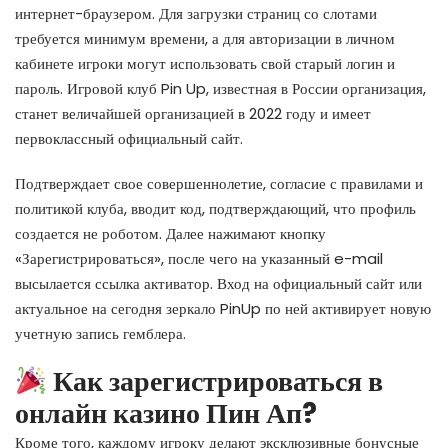
интернет-браузером. Для загрузки страниц со слотами
требуется минимум времени, а для авторизации в личном
кабинете игроки могут использовать свой старый логин и
пароль. Игровой клуб Pin Up, известная в России организация,
станет величайшей организацией в 2022 году и имеет
первоклассный официальный сайт.
Подтверждает свое совершеннолетие, согласие с правилами и
политикой клуба, вводит код, подтверждающий, что профиль
создается не роботом. Далее нажимают кнопку
«Зарегистрироваться», после чего на указанный e-mail
высылается ссылка активатор. Вход на официальный сайт или
актуальное на сегодня зеркало PinUp по ней активирует новую
учетную запись гемблера.
Как зарегистрироваться в
онлайн казино Пин Ап?
Кроме того, каждому игроку делают эксклюзивные бонусные