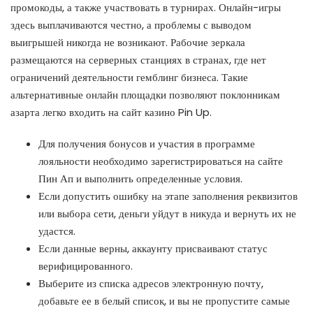
промокоды, а также участвовать в турнирах. Онлайн-игры
здесь выплачиваются честно, а проблемы с выводом
выигрышей никогда не возникают. Рабочие зеркала
размещаются на серверных станциях в странах, где нет
ограничений деятельности гемблинг бизнеса. Такие
альтернативные онлайн площадки позволяют поклонникам
азарта легко входить на сайт казино Pin Up.
Для получения бонусов и участия в программе
лояльности необходимо зарегистрироваться на сайте
Пин Ап и выполнить определенные условия.
Если допустить ошибку на этапе заполнения реквизитов
или выбора сети, деньги уйдут в никуда и вернуть их не
удастся.
Если данные верны, аккаунту присваивают статус
верифицированного.
Выберите из списка адресов электронную почту,
добавьте ее в белый список, и вы не пропустите самые