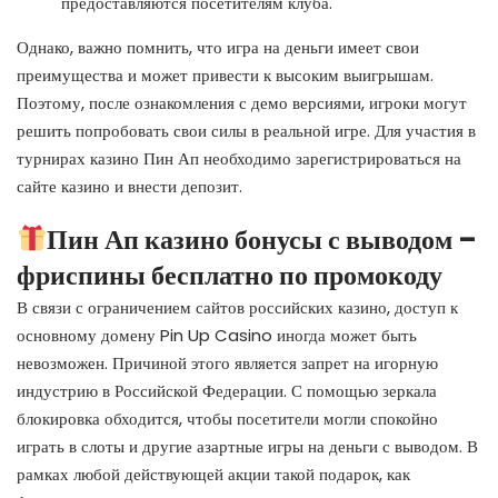
предоставляются посетителям клуба.
Однако, важно помнить, что игра на деньги имеет свои
преимущества и может привести к высоким выигрышам.
Поэтому, после ознакомления с демо версиями, игроки могут
решить попробовать свои силы в реальной игре. Для участия в
турнирах казино Пин Ап необходимо зарегистрироваться на
сайте казино и внести депозит.
Пин Ап казино бонусы с выводом –
фриспины бесплатно по промокоду
В связи с ограничением сайтов российских казино, доступ к
основному домену Pin Up Casino иногда может быть
невозможен. Причиной этого является запрет на игорную
индустрию в Российской Федерации. С помощью зеркала
блокировка обходится, чтобы посетители могли спокойно
играть в слоты и другие азартные игры на деньги с выводом. В
рамках любой действующей акции такой подарок, как